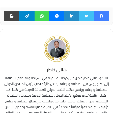
فيسبوك
تويتر
لينكدإن
ماسنجر
واتساب
تيلقرام
طبا
هانى خاطر
الدكتور هاني خاطر حاصل على درجة الدكتوراه في السياحة والفندقة، بالإضافة
إلى بكالوريوس في الصحافة والإعلام. يشغل حالياً منصب رئيس المنتدى الدولى
للصحافة والإعلام ورئيس مكتب الاتحاد الدولي للصحافة العربية في كندا، كما
يتولى رئاسة تحرير موقع الاتحاد الدولي للصحافة العربية وعدد من المنصات
الإعلامية الأخرى. يمتلك الدكتور خاطر خبرة واسعة في مجال الصحافة والإعلام،
ويُعرف بكونه صحفياً ومؤلفاً متخصصاً في تغطية قضايا الفساد وحقوق الإنسان
والحريات العامة. يركز في أعماله على إبراز القضايا الجوهرية التي تمس العالم