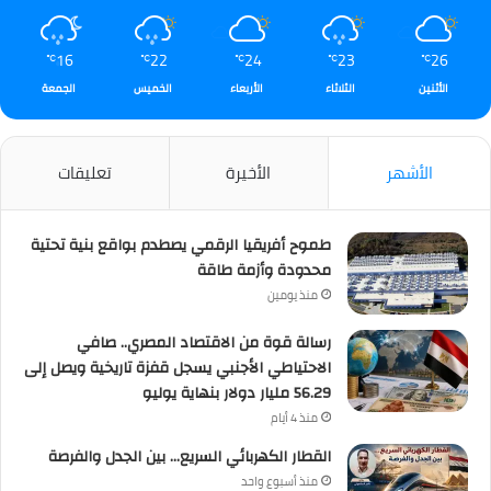
16
22
24
23
26
℃
℃
℃
℃
℃
الأثنين
الثلاثاء
الأربعاء
الخميس
الجمعة
الأشهر
الأخيرة
تعليقات
طموح أفريقيا الرقمي يصطدم بواقع بنية تحتية
محدودة وأزمة طاقة
منذ يومين
رسالة قوة من الاقتصاد المصري.. صافي
الاحتياطي الأجنبي يسجل قفزة تاريخية ويصل إلى
56.29 مليار دولار بنهاية يوليو
منذ 4 أيام
القطار الكهربائي السريع… بين الجدل والفرصة
منذ أسبوع واحد