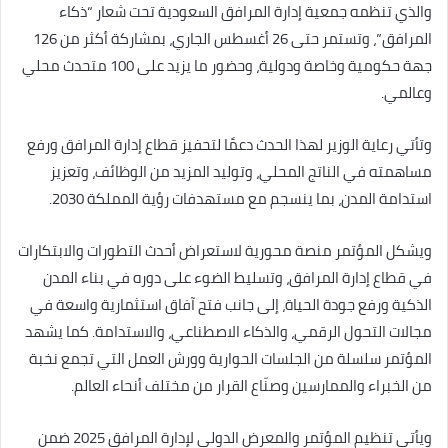
والذي تنظمه جمعية إدارة المرافق السعودية تحت شعار “ذكاء
المرافق”، وتستمر حتى 26 أغسطس الجاري، بمشاركة أكثر من 126
جهة حكومية وخاصة ودولية، وحضور ما يزيد على 100 متحدث محلي
وعالمي.
وتأتي رعاية الوزير لهذا الحدث دعمًا لتحفيز قطاع إدارة المرافق ورفع
مساهمته في الناتج المحلي، وتوليد المزيد من الوظائف، وتعزيز
استدامة المدن، بما ينسجم مع مستهدفات رؤية المملكة 2030.
ويشكل المؤتمر منصة محورية لاستعراض أحدث التطورات والابتكارات
في قطاع إدارة المرافق، وتسليط الضوء على دوره في بناء المدن
الذكية ورفع جودة الحياة، إلى جانب فتح آفاق استثمارية واسعة في
مجالات التحول الرقمي، والذكاء الاصطناعي، والاستدامة. كما يشهد
المؤتمر سلسلة من الجلسات الحوارية وورش العمل التي تجمع نخبة
من الخبراء والممارسين وصنّاع القرار من مختلف أنحاء العالم.
ويأتي تنظيم المؤتمر والمعرض الدولي لإدارة المرافق 2025 ضمن