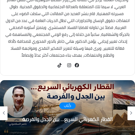
العربي، لا سيما تلك المتعلقة بالعدالة الاجتماعية والحقوق المدنية. طوال
مسيرته المهنية، قام بنشر العديد من المقالات التي سلطت الضوء على
انتهاكات حقوق الإنسان والتجاوزات التي تطال الحريات العامة في عدد من الدول
العربية، فضلاً عن تناوله لقضايا الفساد المستشري. ويتميّز أسلوبه الصحفي
بالجرأة والشفافية، ساعياً من خلاله إلى رفع الوعي المجتمعي والمساهمة في
إحداث تغيير إيجابي. يؤمن الدكتور هاني خاطر بالدور المحوري للصحافة كأداة
فعّالة للتغيير، ويرى فيها وسيلة لتعزيز التفكير النقدي ومواجهة الفساد
والظلم والانتهاكات، بهدف بناء مجتمعات أكثر عدلاً وإنصافاً.
TikTok
فيسبوك
انستقرام
كُتاب
القطار الكهربائي السريع… بين الجدل والفرصة