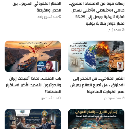
رسالة قوة من الاقتصاد المصري..
القطار الكهربائي السريع… بين
صافي الاحتياطي الأجنبي يسجل
الجدل والفرصة
قفزة تاريخية ويصل إلى 56.29
منذ أسبوع واحد
مليار دولار بنهاية يوليو
منذ 4 أيام
التغير المناخي… من التحذير إلى
باب المندب.. لماذا أصبحت إيران
الاحتراق ، هل أصبح العالم يعيش
والحوثيون التهديد الأكبر لاستقرار
عصر الكوارث المناخية؟
المنطقة؟
منذ أسبوعين
منذ أسبوعين