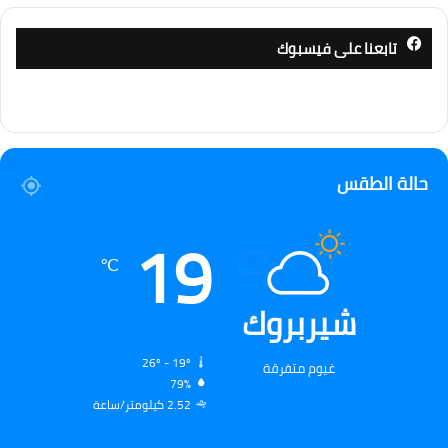
تابعنا على فيسبوك
حالة الطقس
19
℃
شيربروك
26º - 19º
غيوم متفرقة
79%
2.52 كيلومتر/ساعة