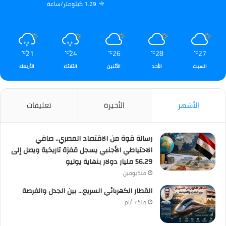
1.29 كيلومتر/ساعة
21
24
26
28
27
℃
℃
℃
℃
℃
السبت
الأحد
الأثنين
الثلاثاء
الأربعاء
الأشهر
الأخيرة
تعليقات
رسالة قوة من الاقتصاد المصري.. صافي
الاحتياطي الأجنبي يسجل قفزة تاريخية ويصل إلى
56.29 مليار دولار بنهاية يوليو
منذ يومين
القطار الكهربائي السريع… بين الجدل والفرصة
منذ 7 أيام