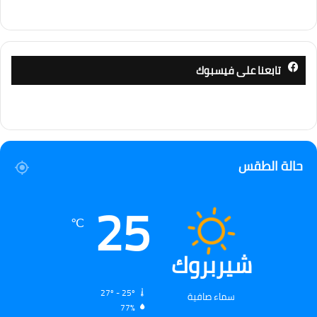
تابعنا على فيسبوك
حالة الطقس
25
℃
شيربروك
27º - 25º
سماء صافية
77%