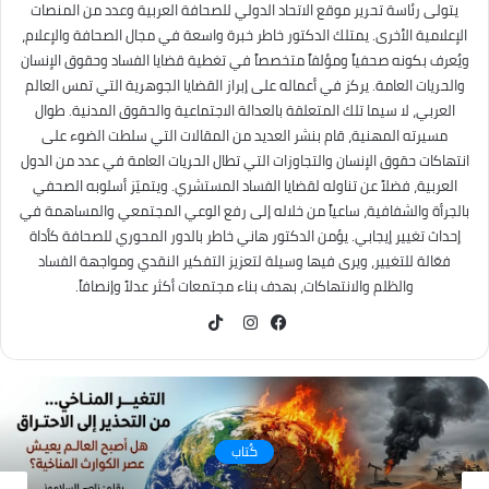
يتولى رئاسة تحرير موقع الاتحاد الدولي للصحافة العربية وعدد من المنصات
الإعلامية الأخرى. يمتلك الدكتور خاطر خبرة واسعة في مجال الصحافة والإعلام،
ويُعرف بكونه صحفياً ومؤلفاً متخصصاً في تغطية قضايا الفساد وحقوق الإنسان
والحريات العامة. يركز في أعماله على إبراز القضايا الجوهرية التي تمس العالم
العربي، لا سيما تلك المتعلقة بالعدالة الاجتماعية والحقوق المدنية. طوال
مسيرته المهنية، قام بنشر العديد من المقالات التي سلطت الضوء على
انتهاكات حقوق الإنسان والتجاوزات التي تطال الحريات العامة في عدد من الدول
العربية، فضلاً عن تناوله لقضايا الفساد المستشري. ويتميّز أسلوبه الصحفي
بالجرأة والشفافية، ساعياً من خلاله إلى رفع الوعي المجتمعي والمساهمة في
إحداث تغيير إيجابي. يؤمن الدكتور هاني خاطر بالدور المحوري للصحافة كأداة
فعّالة للتغيير، ويرى فيها وسيلة لتعزيز التفكير النقدي ومواجهة الفساد
والظلم والانتهاكات، بهدف بناء مجتمعات أكثر عدلاً وإنصافاً.
TikTok
فيسبوك
انستقرام
كُتاب