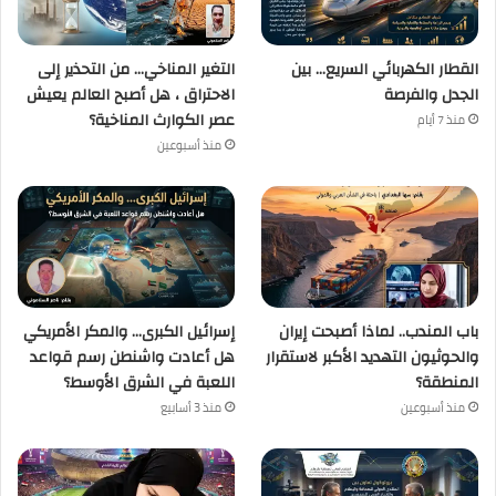
القطار الكهربائي السريع… بين
التغير المناخي… من التحذير إلى
الجدل والفرصة
الاحتراق ، هل أصبح العالم يعيش
عصر الكوارث المناخية؟
منذ 7 أيام
منذ أسبوعين
باب المندب.. لماذا أصبحت إيران
إسرائيل الكبرى… والمكر الأمريكي
والحوثيون التهديد الأكبر لاستقرار
هل أعادت واشنطن رسم قواعد
المنطقة؟
اللعبة في الشرق الأوسط؟
منذ أسبوعين
منذ 3 أسابيع