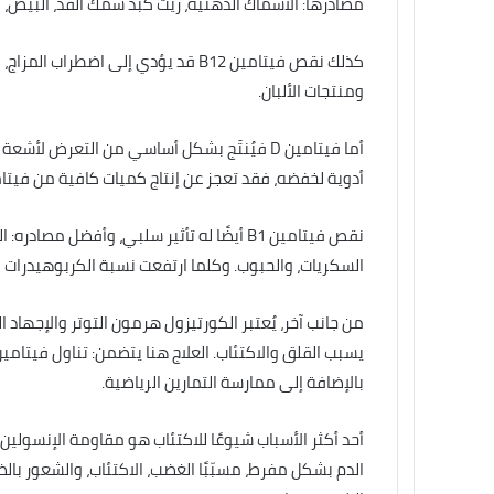
مصادرها: الأسماك الدهنية، زيت كبد سمك القد، البيض، ل
كذلك نقص فيتامين B12 قد يؤدي إلى اض
ومنتجات الألبان.
أما فيتامين D فيُنتَج بشكل أساسي من التعر
أدوية لخفضه، فقد تعجز عن إنتاج كميات كافية من فيتامين D، وذلك لأن الكوليسترول عنصر أساسي ل
نقص فيتامين B1 أيضًا له تأثير سلبي، وأفضل 
السكريات، والحبوب. وكلما ارتفعت نسبة الكربوهيدرات في 
من جانب آخر، يُعتبر الكورتيزول هرمون التوتر والإجهاد 
بالإضافة إلى ممارسة التمارين الرياضية.
أحد أكثر الأسباب شيوعًا للاكتئاب هو مقاومة الإنسولي
الدم بشكل مفرط، مسبّبًا الغضب، الاكتئاب، والشعور با