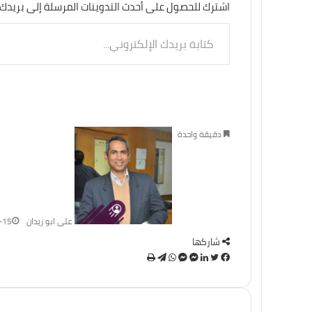
اشترك للحصول على أحدث التدوينات المرسلة إلى بريدك 
كتابة
بريدك
الإلكتروني...
دقيقة واحدة
على ابو زيدان
-15
شاركها
تويتر
فيسبوك
لينكدإن
ماسنجر
ماسنجر
واتساب
تيلقرام
طباعة