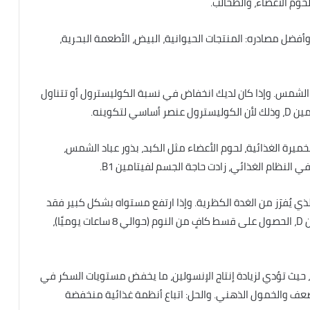
حوم الأعضاء، والطحالب.
طراب المزاج، وأفضل مصادره: المنتجات الحيوانية، البيض، الأطعمة البحرية،
ض لأشعة الشمس. وإذا كان لديك انخفاض في نسبة الكوليسترول أو تتناول
تكوينه.
مصادره: الخميرة الغذائية، لحوم الأعضاء مثل الكبد، بذور عباد الشمس،
النظام الغذائي، زادت حاجة الجسم لفيتامين B1.
الذي يُفرَز من الغدة الكظرية. وإذا ارتفع مستواه بشكل كبير فقد
يسبب القلق والاكتئاب. العلاج هنا يتضمن: تناول فيتامين D، الحصول على قسط كافٍ من النوم (حوالي 8 ساعات يوميًا)،
ن، حيث تؤدي لزيادة إنتاج الإنسولين، ما يخفض مستويات السكر في
لضعف والخمول الذهني. والحل: اتباع أنظمة غذائية منخفضة