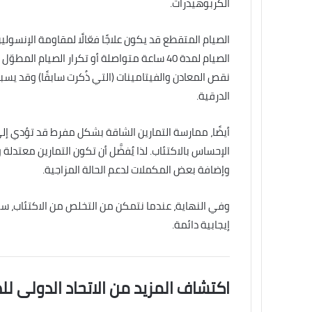
الكربوهيدرات.
الصيام المتقطع قد يكون علاجًا فعّالًا لمقاومة الإنسول
الصيام لمدة 40 ساعة متواصلة أو تكرار الصيا
نقص المعادن والفيتامينات (التي ذُكرت سابقًا) وقد يسب
الدرقية.
أيضًا، ممارسة التمارين الشاقة بشكل مفرط قد تؤدي
الإحساس بالاكتئاب. لذا يُفضَّل أن تكون التمارين معتدل
وإضافة بعض المكملات لدعم الحالة المزاجية.
وفي النهاية، عندما نتمكن من التخلص من الاكتئاب، ست
إيجابية دائمة.
اكتشاف المزيد من الاتحاد الدولى لل