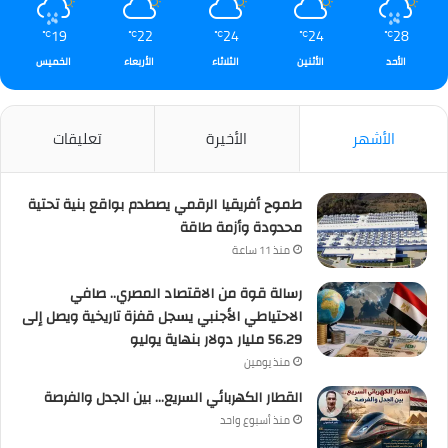
19
22
24
24
28
℃
℃
℃
℃
℃
الأحد
الأثنين
الثلاثاء
الأربعاء
الخميس
الأشهر
الأخيرة
تعليقات
طموح أفريقيا الرقمي يصطدم بواقع بنية تحتية
محدودة وأزمة طاقة
منذ 11 ساعة
رسالة قوة من الاقتصاد المصري.. صافي
الاحتياطي الأجنبي يسجل قفزة تاريخية ويصل إلى
56.29 مليار دولار بنهاية يوليو
منذ يومين
القطار الكهربائي السريع… بين الجدل والفرصة
منذ أسبوع واحد