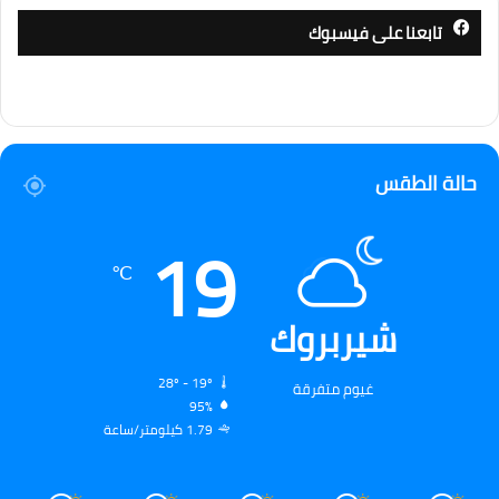
تابعنا على فيسبوك
حالة الطقس
19
℃
شيربروك
28º - 19º
غيوم متفرقة
95%
1.79 كيلومتر/ساعة