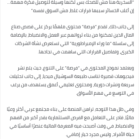
“السخرية هنا مش للضحك بس، لكنها وسيلة لتوصيل فكرة مهمة…
إن أغلب الخسائر سببها قرارات غلط، مش السوق نفسه.”
إلى جانب ذلك، تقدم “فرصة” محتوى ملهمًا يركز على قصص صناع
المال الذين تمكنوا من بناء ثرواتهم عبر العمل والانضباط، بالإضافة
إلى سلسلة “ما وراء الإمبراطورية” التي تستعرض نشأة الشركات
الكبرى، وتفاصيل القرارات التي ساهمت في نجاحها.
ويعتمد نموذج المحتوى في “فرصة” على التنوع، حيث يتم نشر
فيديوهات قصيرة تناسب طبيعة السوشيال ميديا، إلى جانب تحليلات
سريعة ونشرات دورية، ومحتوى تعليمي أعمق يستهدف من يرغب
في التوسع في فهم الأسواق.
وفي ظل هذا التوجه، تراهن المنصة على بناء مجتمع عربي أكثر وعيًا
ماليًا، قادر على التعامل مع الفرص الاستثمارية بقدر أكبر من الفهم
والانضباط، في وقت أصبحت فيه المعرفة المالية عنصرًا أساسيًا في
حياة الأفراد، وليس مجرد خيار إضافي.