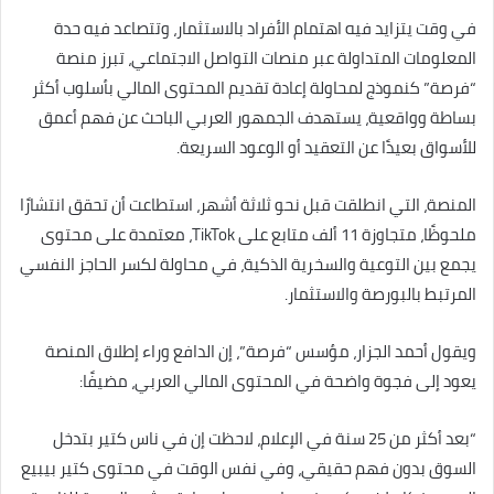
في وقت يتزايد فيه اهتمام الأفراد بالاستثمار، وتتصاعد فيه حدة
المعلومات المتداولة عبر منصات التواصل الاجتماعي، تبرز منصة
“فرصة” كنموذج لمحاولة إعادة تقديم المحتوى المالي بأسلوب أكثر
بساطة وواقعية، يستهدف الجمهور العربي الباحث عن فهم أعمق
للأسواق بعيدًا عن التعقيد أو الوعود السريعة.
المنصة، التي انطلقت قبل نحو ثلاثة أشهر، استطاعت أن تحقق انتشارًا
ملحوظًا، متجاوزة 11 ألف متابع على TikTok، معتمدة على محتوى
يجمع بين التوعية والسخرية الذكية، في محاولة لكسر الحاجز النفسي
المرتبط بالبورصة والاستثمار.
ويقول أحمد الجزار، مؤسس “فرصة”، إن الدافع وراء إطلاق المنصة
يعود إلى فجوة واضحة في المحتوى المالي العربي، مضيفًا:
“بعد أكثر من 25 سنة في الإعلام، لاحظت إن في ناس كتير بتدخل
السوق بدون فهم حقيقي، وفي نفس الوقت في محتوى كتير بيبيع