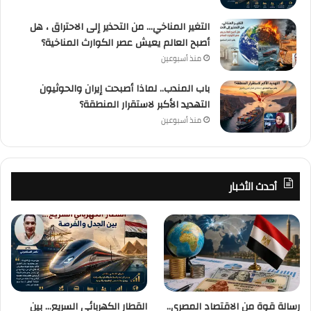
التغير المناخي… من التحذير إلى الاحتراق ، هل
أصبح العالم يعيش عصر الكوارث المناخية؟
منذ أسبوعين
باب المندب.. لماذا أصبحت إيران والحوثيون
التهديد الأكبر لاستقرار المنطقة؟
منذ أسبوعين
أحدث الأخبار
رسالة قوة من الاقتصاد المصري..
القطار الكهربائي السريع… بين