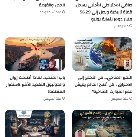
صافي الاحتياطي الأجنبي يسجل
الجدل والفرصة
قفزة تاريخية ويصل إلى 56.29
منذ أسبوع واحد
مليار دولار بنهاية يوليو
منذ يومين
التغير المناخي… من التحذير إلى
باب المندب.. لماذا أصبحت إيران
الاحتراق ، هل أصبح العالم يعيش
والحوثيون التهديد الأكبر لاستقرار
عصر الكوارث المناخية؟
المنطقة؟
منذ أسبوعين
منذ أسبوعين