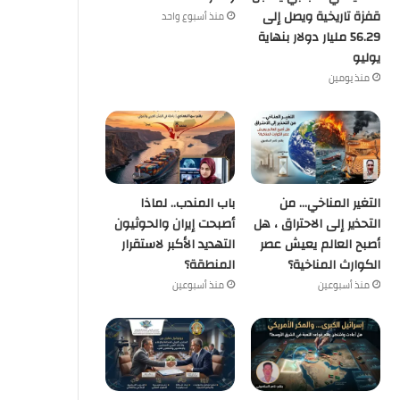
قفزة تاريخية ويصل إلى
منذ أسبوع واحد
56.29 مليار دولار بنهاية
يوليو
منذ يومين
التغير المناخي… من
باب المندب.. لماذا
التحذير إلى الاحتراق ، هل
أصبحت إيران والحوثيون
أصبح العالم يعيش عصر
التهديد الأكبر لاستقرار
الكوارث المناخية؟
المنطقة؟
منذ أسبوعين
منذ أسبوعين