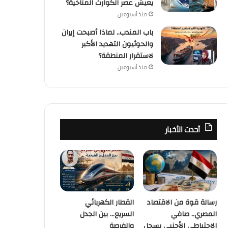
يعيش عصر الكوارث المناخية؟
منذ أسبوعين
باب المندب.. لماذا أصبحت إيران
والحوثيون التهديد الأكبر
لاستقرار المنطقة؟
منذ أسبوعين
أحدث الأخبار
رسالة قوة من الاقتصاد
القطار الكهربائي
المصري.. صافي
السريع… بين الجدل
الاحتياطي الأجنبي يسجل
والفرصة