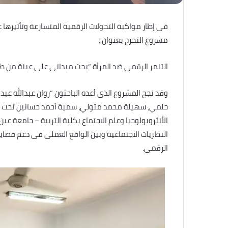
فى إطار مواكبة التحولات الرقمية المتسارعة وتأثيرها 
مشروع التخرج بعنوان :
التنمر الرقمي ضد المرأة “بحث ميداني على عينة من طال
وقد نجح المشروع الذى أعده الباحثون “روان عبدالله عب
حلمي، سهيلة محمد متولي، سمية أحمد حسانين تحت إش
الأنثروبولوجيا وعلم الاجتماع بكلية التربية – جامعة
النظريات الاجتماعية وبين الواقع العملى فى دعم قضا
الرقمى.