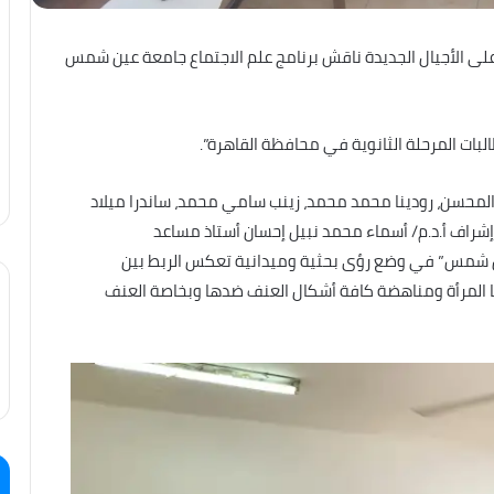
على الأجيال الجديدة ناقش برنامج علم الاجتماع جامعة عين شمس
بات المرحلة الثانوية في محافظة القاهرة”.
دالمحسن، رودينا محمد محمد، زينب سامي محمد، ساندرا ميلاد
راف أ.د.م/ أسماء محمد نبيل إحسان أستاذ مساعد
 عين شمس” في وضع رؤى بحثية وميدانية تعكس الربط بين
يا المرأة ومناهضة كافة أشكال العنف ضدها وبخاصة العنف