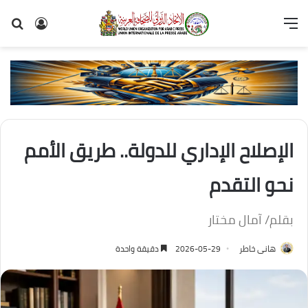
القائمة
تسجيل
بح
الدخول
عن
الإصلاح الإداري للدولة.. طريق الأمم
نحو التقدم
بقلم/ آمال مختار
هانى خاطر
2026-05-29
دقيقة واحدة