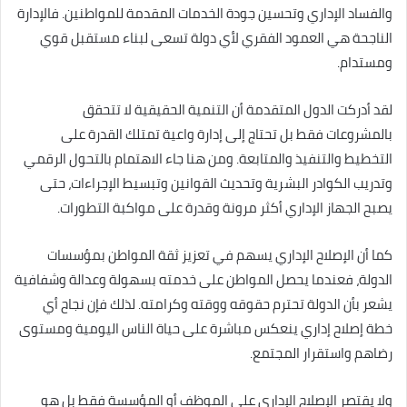
والفساد الإداري وتحسين جودة الخدمات المقدمة للمواطنين. فالإدارة
الناجحة هي العمود الفقري لأي دولة تسعى لبناء مستقبل قوي
ومستدام.
لقد أدركت الدول المتقدمة أن التنمية الحقيقية لا تتحقق
بالمشروعات فقط بل تحتاج إلى إدارة واعية تمتلك القدرة على
التخطيط والتنفيذ والمتابعة. ومن هنا جاء الاهتمام بالتحول الرقمي
وتدريب الكوادر البشرية وتحديث القوانين وتبسيط الإجراءات، حتى
يصبح الجهاز الإداري أكثر مرونة وقدرة على مواكبة التطورات.
كما أن الإصلاح الإداري يسهم في تعزيز ثقة المواطن بمؤسسات
الدولة، فعندما يحصل المواطن على خدمته بسهولة وعدالة وشفافية
يشعر بأن الدولة تحترم حقوقه ووقته وكرامته. لذلك فإن نجاح أي
خطة إصلاح إداري ينعكس مباشرة على حياة الناس اليومية ومستوى
رضاهم واستقرار المجتمع.
ولا يقتصر الإصلاح الإداري على الموظف أو المؤسسة فقط بل هو