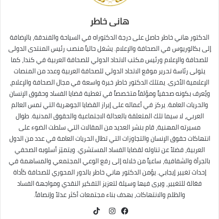
هانى خاطر
الدكتور هاني خاطر حاصل على درجة الدكتوراه في السياحة والفندقة، بالإضافة
إلى بكالوريوس في الصحافة والإعلام. يشغل حالياً منصب رئيس المنتدى الدولى
للصحافة والإعلام ورئيس مكتب الاتحاد الدولي للصحافة العربية في كندا، كما
يتولى رئاسة تحرير موقع الاتحاد الدولي للصحافة العربية وعدد من المنصات
الإعلامية الأخرى. يمتلك الدكتور خاطر خبرة واسعة في مجال الصحافة والإعلام،
ويُعرف بكونه صحفياً ومؤلفاً متخصصاً في تغطية قضايا الفساد وحقوق الإنسان
والحريات العامة. يركز في أعماله على إبراز القضايا الجوهرية التي تمس العالم
العربي، لا سيما تلك المتعلقة بالعدالة الاجتماعية والحقوق المدنية. طوال
مسيرته المهنية، قام بنشر العديد من المقالات التي سلطت الضوء على
انتهاكات حقوق الإنسان والتجاوزات التي تطال الحريات العامة في عدد من الدول
العربية، فضلاً عن تناوله لقضايا الفساد المستشري. ويتميّز أسلوبه الصحفي
بالجرأة والشفافية، ساعياً من خلاله إلى رفع الوعي المجتمعي والمساهمة في
إحداث تغيير إيجابي. يؤمن الدكتور هاني خاطر بالدور المحوري للصحافة كأداة
فعّالة للتغيير، ويرى فيها وسيلة لتعزيز التفكير النقدي ومواجهة الفساد
والظلم والانتهاكات، بهدف بناء مجتمعات أكثر عدلاً وإنصافاً.
TikTok