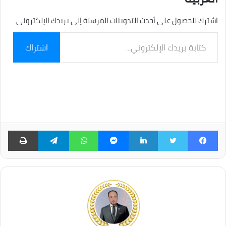
اشترك للحصول على أحدث التدوينات المرسلة إلى بريدك الإلكتروني.
كتابة
اشتراك
بريدك
الإلكتروني...
فيسبوك
تويتر
لينكدإن
ماسنجر
واتساب
تيلقرام
طبا