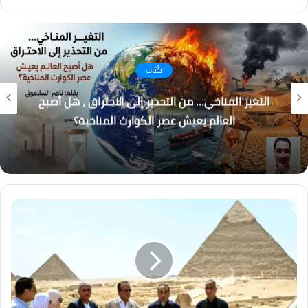
فيسبوك
انستقرام
كُتاب
التغير المناخي… من التحذير إلى الاحتراق ، هل أصبح
العالم يعيش عصر الكوارث المناخية؟