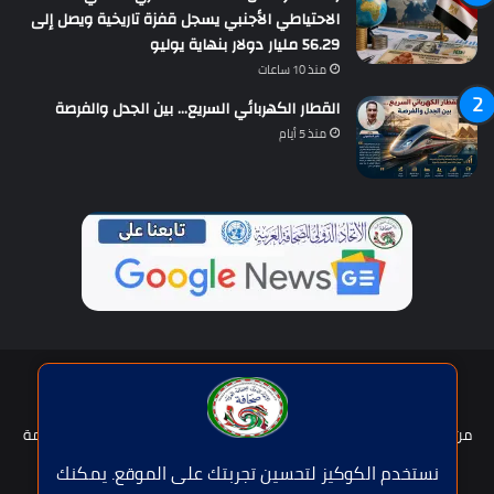
الاحتياطي الأجنبي يسجل قفزة تاريخية ويصل إلى
56.29 مليار دولار بنهاية يوليو
منذ 10 ساعات
القطار الكهربائي السريع… بين الجدل والفرصة
منذ 5 أيام
حقوق النشر © | جميع الحقوق محفوظة للاتحاد الدولى للصحافة العربية
2026
من نحن؟
هيئة التحرير
عضوية الإتحاد
سياسة الخصوصية
شروط الخدمة
للإعلان
اتصل بنا
نستخدم الكوكيز لتحسين تجربتك على الموقع. يمكنك