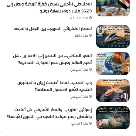
الاحتياطي الأجنبي يسجل قفزة تاريخية ويصل إلى
56.29 مليار دولار بنهاية يوليو
منذ 10 ساعات
القطار الكهربائي السريع… بين الجدل والفرصة
منذ 5 أيام
التغير المناخي… من التحذير إلى الاحتراق ، هل
أصبح العالم يعيش عصر الكوارث المناخية؟
منذ أسبوعين
باب المندب.. لماذا أصبحت إيران والحوثيون
التهديد الأكبر لاستقرار المنطقة؟
منذ أسبوعين
إسرائيل الكبرى… والمكر الأمريكي هل أعادت
واشنطن رسم قواعد اللعبة في الشرق الأوسط؟
منذ 3 أسابيع