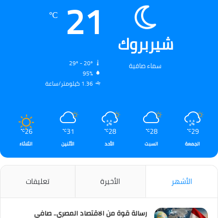
21
℃
شيربروك
29º - 20º
سماء صافية
95%
1.36 كيلومتر/ساعة
26
31
28
28
29
℃
℃
℃
℃
℃
الجمعة
السبت
الأحد
الأثنين
الثلاثاء
الأشهر
الأخيرة
تعليقات
رسالة قوة من الاقتصاد المصري.. صافي