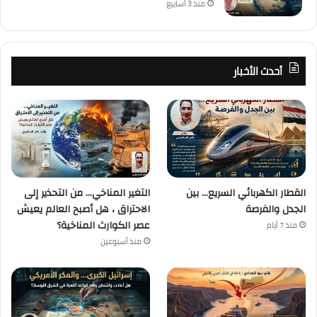
منذ 3 أسابيع
أحدث الأخبار
القطار الكهربائي السريع… بين
التغير المناخي… من التحذير إلى
الجدل والفرصة
الاحتراق ، هل أصبح العالم يعيش
عصر الكوارث المناخية؟
منذ 7 أيام
منذ أسبوعين