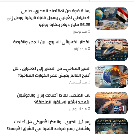
رسالة قوة من الاقتصاد المصري.. صافي
الاحتياطي الأجنبي يسجل قفزة تاريخية ويصل إلى
56.29 مليار دولار بنهاية يوليو
منذ يومين
القطار الكهربائي السريع… بين الجدل والفرصة
منذ 7 أيام
التغير المناخي… من التحذير إلى الاحتراق ، هل
أصبح العالم يعيش عصر الكوارث المناخية؟
منذ أسبوعين
باب المندب.. لماذا أصبحت إيران والحوثيون
التهديد الأكبر لاستقرار المنطقة؟
منذ أسبوعين
إسرائيل الكبرى… والمكر الأمريكي هل أعادت
واشنطن رسم قواعد اللعبة في الشرق الأوسط؟