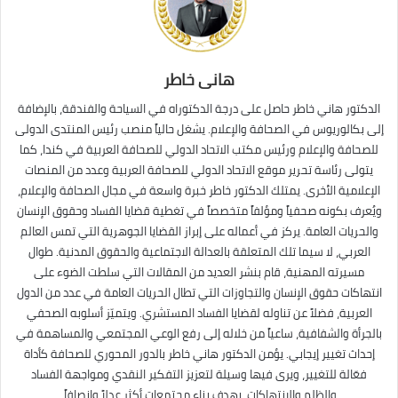
هانى خاطر
الدكتور هاني خاطر حاصل على درجة الدكتوراه في السياحة والفندقة، بالإضافة
إلى بكالوريوس في الصحافة والإعلام. يشغل حالياً منصب رئيس المنتدى الدولى
للصحافة والإعلام ورئيس مكتب الاتحاد الدولي للصحافة العربية في كندا، كما
يتولى رئاسة تحرير موقع الاتحاد الدولي للصحافة العربية وعدد من المنصات
الإعلامية الأخرى. يمتلك الدكتور خاطر خبرة واسعة في مجال الصحافة والإعلام،
ويُعرف بكونه صحفياً ومؤلفاً متخصصاً في تغطية قضايا الفساد وحقوق الإنسان
والحريات العامة. يركز في أعماله على إبراز القضايا الجوهرية التي تمس العالم
العربي، لا سيما تلك المتعلقة بالعدالة الاجتماعية والحقوق المدنية. طوال
مسيرته المهنية، قام بنشر العديد من المقالات التي سلطت الضوء على
انتهاكات حقوق الإنسان والتجاوزات التي تطال الحريات العامة في عدد من الدول
العربية، فضلاً عن تناوله لقضايا الفساد المستشري. ويتميّز أسلوبه الصحفي
بالجرأة والشفافية، ساعياً من خلاله إلى رفع الوعي المجتمعي والمساهمة في
إحداث تغيير إيجابي. يؤمن الدكتور هاني خاطر بالدور المحوري للصحافة كأداة
فعّالة للتغيير، ويرى فيها وسيلة لتعزيز التفكير النقدي ومواجهة الفساد
والظلم والانتهاكات، بهدف بناء مجتمعات أكثر عدلاً وإنصافاً.