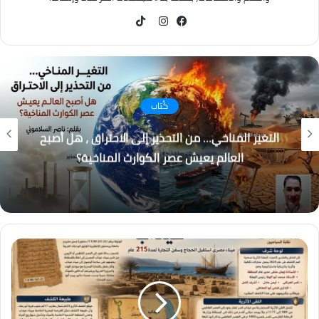
TikTok
فيسبوك
انستقرام
كُتاب
التغير المناخي… من التحذير إلى الاحتراق ، هل أصبح
العالم يعيش عصر الكوارث المناخية؟