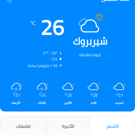
26
℃
شيربروك
27º - 26º
غيوم متفرقة
72%
1.06 كيلومتر/ساعة
21
24
26
28
27
℃
℃
℃
℃
℃
السبت
الأحد
الأثنين
الثلاثاء
الأربعاء
الأشهر
الأخيرة
تعليقات