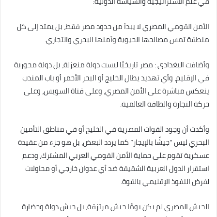
في علم الاستراتيجية والسياسة الدولية:
الأمن القومي المصري لا يبدأ من حدود مصر فقط، بل يمتد إلى كل
منطقة تمس مصالحها الحيوية وأمنها البحري والتجاري.
وأضافت البغدادي : مصر تاريخيًا ليست دولة منعزلة، بل دولة محورية
في الإقليم، وأي تهديد يطال الخليج أو البحر الأحمر أو باب المندب
ينعكس مباشرة على الأمن المصري، وعلى قناة السويس، وعلى
حركة التجارة والطاقة العالمية.
وأكدت أن وجود القوات المصرية في الخليج أو في مناطق التأمين
البحري ليس “جيشًا بالإيجار” كما يردد البعض، بل هو جزء من عقيدة
عسكرية تقوم على حماية الأمن القومي العربي المشترك، ودعم
استقرار الدول العربية الشقيقة ضد أي عدوان خارجي أو محاولات
لفرض النفوذ الإقليمي بالقوة.
الجيش المصري لم يكن يومًا جيش مرتزقة، بل جيش دولة وحضارة