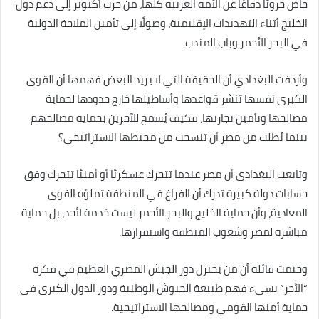
خاض حروبًا دفاعًا عن الأمة العربية كلها، من حرب أكتوبر إلى دعم دول
الخليج أثناء التهديدات الإقليمية، وصولًا إلى تأمين الملاحة الدولية
في البحر الأحمر وباب المندب.
وأردفت البغدادي أن الحقيقة التي لا يريد البعض فهمها أن القوى
الكبرى نفسها تنشر قواعدها وأساطيلها خارج حدودها لحماية
مصالحها وتأمين تجارتها، فكيف يُسمح للآخرين بحماية مصالحهم
بينما يُطلب من مصر أن تنسحب من محيطها الاستراتيجي؟
وتابعت البغدادي أن مصر عندما تتحرك عسكريًا أو أمنيًا تتحرك وفق
حسابات دولة كبيرة تدرك أن الفراغ في المنطقة تملؤه القوى
المعادية، وأن حماية الخليج والبحر الأحمر ليست خدمة لأحد، بل حماية
مباشرة لمصر وشعوب المنطقة واستقرارها.
وختمت قائلة أن من يختزل دور الجيش المصري العظيم في فكرة
“الأجر” يسيء فهم طبيعة الجيوش الوطنية ودور الدول الكبرى في
حماية أمنها القومي ومصالحها الاستراتيجية.