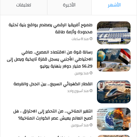
الأشهر
الأخيرة
تعليقات
طموح أفريقيا الرقمي يصطدم بواقع بنية تحتية
محدودة وأزمة طاقة
منذ 8 ساعات
رسالة قوة من الاقتصاد المصري.. صافي
الاحتياطي الأجنبي يسجل قفزة تاريخية ويصل إلى
56.29 مليار دولار بنهاية يوليو
منذ يومين
القطار الكهربائي السريع… بين الجدل والفرصة
منذ أسبوع واحد
التغير المناخي… من التحذير إلى الاحتراق ، هل
أصبح العالم يعيش عصر الكوارث المناخية؟
منذ أسبوعين