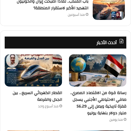
باب المندب.. لماذا أصبحت إيران والحوثيون
التهديد الأكبر لاستقرار المنطقة؟
منذ أسبوعين
أحدث الأخبار
رسالة قوة من الاقتصاد المصري..
القطار الكهربائي السريع… بين
صافي الاحتياطي الأجنبي يسجل
الجدل والفرصة
قفزة تاريخية ويصل إلى 56.29
منذ أسبوع واحد
مليار دولار بنهاية يوليو
منذ يومين