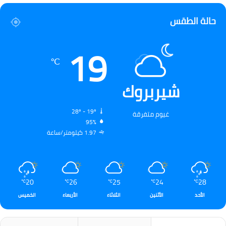
حالة الطقس
19
℃
شيربروك
28º - 19º
غيوم متفرقة
95%
1.97 كيلومتر/ساعة
20
26
25
24
28
℃
℃
℃
℃
℃
الأحد
الأثنين
الثلاثاء
الأربعاء
الخميس