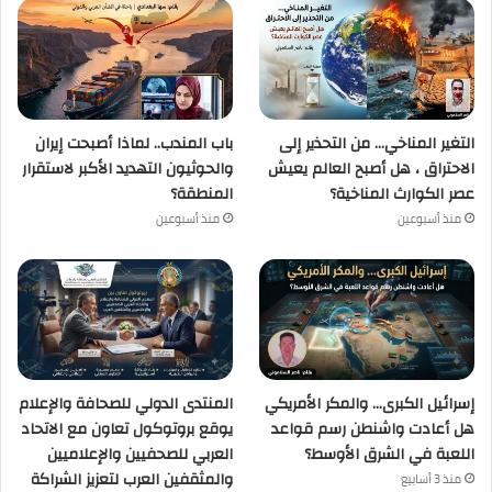
التغير المناخي… من التحذير إلى
باب المندب.. لماذا أصبحت إيران
الاحتراق ، هل أصبح العالم يعيش
والحوثيون التهديد الأكبر لاستقرار
عصر الكوارث المناخية؟
المنطقة؟
منذ أسبوعين
منذ أسبوعين
إسرائيل الكبرى… والمكر الأمريكي
المنتدى الدولي للصحافة والإعلام
هل أعادت واشنطن رسم قواعد
يوقع بروتوكول تعاون مع الاتحاد
اللعبة في الشرق الأوسط؟
العربي للصحفيين والإعلاميين
والمثقفين العرب لتعزيز الشراكة
منذ 3 أسابيع