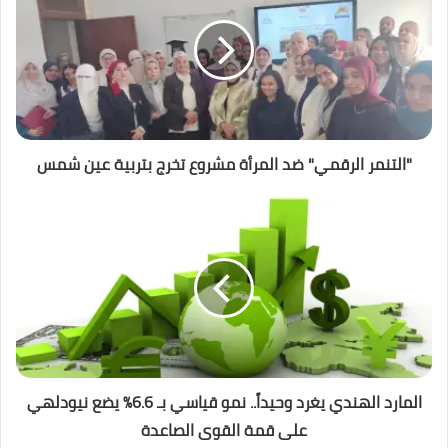
"التنمر الرقمي" ضد المرأة مشروع تخرج بتربية عين شمس
المارد الهندي يغرد وحيداً.. نمو قياسي بـ 6.6% يضع نيودلهي
على قمة القوى الصاعدة