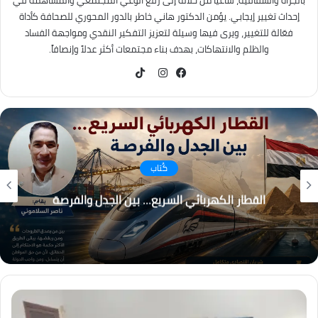
بالجرأة والشفافية، ساعياً من خلاله إلى رفع الوعي المجتمعي والمساهمة في
إحداث تغيير إيجابي. يؤمن الدكتور هاني خاطر بالدور المحوري للصحافة كأداة
فعّالة للتغيير، ويرى فيها وسيلة لتعزيز التفكير النقدي ومواجهة الفساد
والظلم والانتهاكات، بهدف بناء مجتمعات أكثر عدلاً وإنصافاً.
TikTok
فيسبوك
انستقرام
كُتاب
القطار الكهربائي السريع… بين الجدل والفرصة