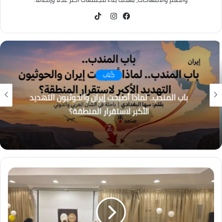
TikTok
فيسبوك
انستقرام
كُتاب
باب المندب.. لماذا أصبحت إيران والحوثيون التهديد
الأكبر لاستقرار المنطقة؟