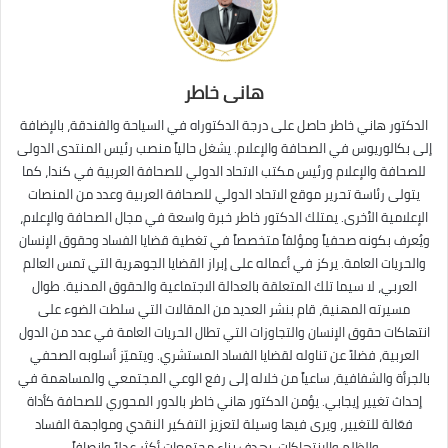
هانى خاطر
الدكتور هاني خاطر حاصل على درجة الدكتوراه في السياحة والفندقة، بالإضافة
إلى بكالوريوس في الصحافة والإعلام. يشغل حالياً منصب رئيس المنتدى الدولى
للصحافة والإعلام ورئيس مكتب الاتحاد الدولي للصحافة العربية في كندا، كما
يتولى رئاسة تحرير موقع الاتحاد الدولي للصحافة العربية وعدد من المنصات
الإعلامية الأخرى. يمتلك الدكتور خاطر خبرة واسعة في مجال الصحافة والإعلام،
ويُعرف بكونه صحفياً ومؤلفاً متخصصاً في تغطية قضايا الفساد وحقوق الإنسان
والحريات العامة. يركز في أعماله على إبراز القضايا الجوهرية التي تمس العالم
العربي، لا سيما تلك المتعلقة بالعدالة الاجتماعية والحقوق المدنية. طوال
مسيرته المهنية، قام بنشر العديد من المقالات التي سلطت الضوء على
انتهاكات حقوق الإنسان والتجاوزات التي تطال الحريات العامة في عدد من الدول
العربية، فضلاً عن تناوله لقضايا الفساد المستشري. ويتميّز أسلوبه الصحفي
بالجرأة والشفافية، ساعياً من خلاله إلى رفع الوعي المجتمعي والمساهمة في
إحداث تغيير إيجابي. يؤمن الدكتور هاني خاطر بالدور المحوري للصحافة كأداة
فعّالة للتغيير، ويرى فيها وسيلة لتعزيز التفكير النقدي ومواجهة الفساد
والظلم والانتهاكات، بهدف بناء مجتمعات أكثر عدلاً وإنصافاً.