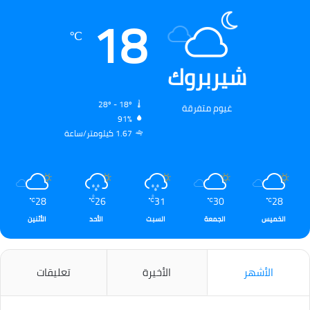
18
℃
شيربروك
28º - 18º
غيوم متفرقة
91%
1.67 كيلومتر/ساعة
28
26
31
30
28
℃
℃
℃
℃
℃
الخميس
الجمعة
السبت
الأحد
الأثنين
الأشهر
الأخيرة
تعليقات