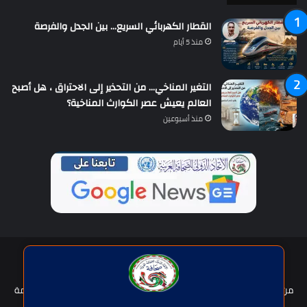
القطار الكهربائي السريع… بين الجدل والفرصة
منذ 5 أيام
التغير المناخي… من التحذير إلى الاحتراق ، هل أصبح
العالم يعيش عصر الكوارث المناخية؟
منذ أسبوعين
حقوق النشر © | جميع الحقوق محفوظة للاتحاد الدولى للصحافة العربية
2026
من نحن؟
هيئة التحرير
عضوية الإتحاد
سياسة الخصوصية
شروط الخدمة
للإعلان
اتصل بنا