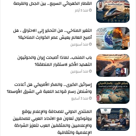
القطار الكهربائي السريع… بين الجدل والفرصة
منذ 5 أيام
التغير المناخي… من التحذير إلى الاحتراق ، هل
أصبح العالم يعيش عصر الكوارث المناخية؟
منذ أسبوعين
باب المندب.. لماذا أصبحت إيران والحوثيون
التهديد الأكبر لاستقرار المنطقة؟
منذ أسبوعين
إسرائيل الكبرى… والمكر الأمريكي هل أعادت
واشنطن رسم قواعد اللعبة في الشرق الأوسط؟
منذ 3 أسابيع
المنتدى الدولي للصحافة والإعلام يوقع
بروتوكول تعاون مع الاتحاد العربي للصحفيين
والإعلاميين والمثقفين العرب لتعزيز الشراكة
الإعلامية والثقافية