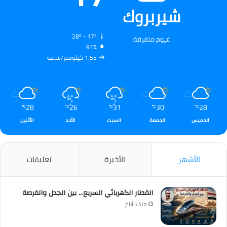
شيربروك
28º - 17º
غيوم متفرقة
91%
1.55 كيلومتر/ساعة
28
26
31
30
28
℃
℃
℃
℃
℃
الخميس
الجمعة
السبت
الأحد
الأثنين
الأشهر
الأخيرة
تعليقات
القطار الكهربائي السريع… بين الجدل والفرصة
منذ 5 أيام