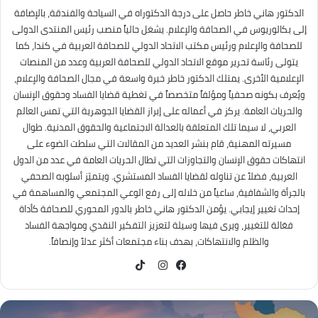
الدكتور هاني خاطر حاصل على درجة الدكتوراه في السياحة والفندقة، بالإضافة
إلى بكالوريوس في الصحافة والإعلام. يشغل حالياً منصب رئيس المنتدى الدولى
للصحافة والإعلام ورئيس مكتب الاتحاد الدولي للصحافة العربية في كندا، كما
يتولى رئاسة تحرير موقع الاتحاد الدولي للصحافة العربية وعدد من المنصات
الإعلامية الأخرى. يمتلك الدكتور خاطر خبرة واسعة في مجال الصحافة والإعلام،
ويُعرف بكونه صحفياً ومؤلفاً متخصصاً في تغطية قضايا الفساد وحقوق الإنسان
والحريات العامة. يركز في أعماله على إبراز القضايا الجوهرية التي تمس العالم
العربي، لا سيما تلك المتعلقة بالعدالة الاجتماعية والحقوق المدنية. طوال
مسيرته المهنية، قام بنشر العديد من المقالات التي سلطت الضوء على
انتهاكات حقوق الإنسان والتجاوزات التي تطال الحريات العامة في عدد من الدول
العربية، فضلاً عن تناوله لقضايا الفساد المستشري. ويتميّز أسلوبه الصحفي
بالجرأة والشفافية، ساعياً من خلاله إلى رفع الوعي المجتمعي والمساهمة في
إحداث تغيير إيجابي. يؤمن الدكتور هاني خاطر بالدور المحوري للصحافة كأداة
فعّالة للتغيير، ويرى فيها وسيلة لتعزيز التفكير النقدي ومواجهة الفساد
والظلم والانتهاكات، بهدف بناء مجتمعات أكثر عدلاً وإنصافاً.
TikTok
فيسبوك
انستقرام