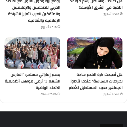
هل أعادت واشنطن رسم قواعد
يوقع بروتوكول تعاون مع الاتحاد
اللعبة في الشرق الأوسط؟
العربي للصحفيين والإعلاميين
والمثقفين العرب لتعزيز الشراكة
منذ 3 أسابيع
الإعلامية والثقافية
منذ 4 أسابيع
هل أصبحت كرة القدم ساحة
بدعم إماراتي مستمر: “الفارس
لصراعات السياسة؟ عندما تتجاوز
الشهم 3” ترعى مواهب أكاديمية
الجماهير حدود المستطيل الأخضر
الاتحاد الرياضية
منذ 4 أسابيع
2026-07-06