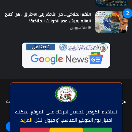
التغير المناخي… من التحذير إلى الاحتراق ، هل أصبح
العالم يعيش عصر الكوارث المناخية؟
منذ أسبوعين
حقوق النشر © | جميع الحقوق محفوظة للاتحاد الدولى للصحافة العربية
2026
من نحن؟
هيئة التحرير
عضوية الإتحاد
سياسة الخصوصية
شروط الخدمة
للإعلان
اتصل بنا
نستخدم الكوكيز لتحسين تجربتك على الموقع. يمكنك
اختيار نوع الكوكيز المناسب أو قبول الكل.
المزيد
.
فيسبوك
تويتر
يوتيوب
واتساب
اللغة | Langue