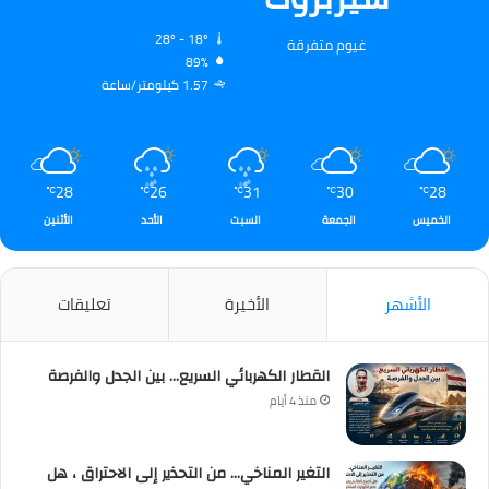
28º - 18º
غيوم متفرقة
89%
1.57 كيلومتر/ساعة
28
26
31
30
28
℃
℃
℃
℃
℃
الخميس
الجمعة
السبت
الأحد
الأثنين
الأشهر
الأخيرة
تعليقات
القطار الكهربائي السريع… بين الجدل والفرصة
منذ 4 أيام
التغير المناخي… من التحذير إلى الاحتراق ، هل