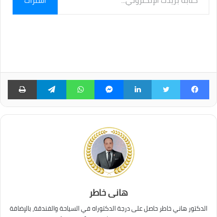
بريدك
الإلكتروني...
فيسبوك
تويتر
لينكدإن
ماسنجر
واتساب
تيلقرام
طبا
هانى خاطر
الدكتور هاني خاطر حاصل على درجة الدكتوراه في السياحة والفندقة، بالإضافة