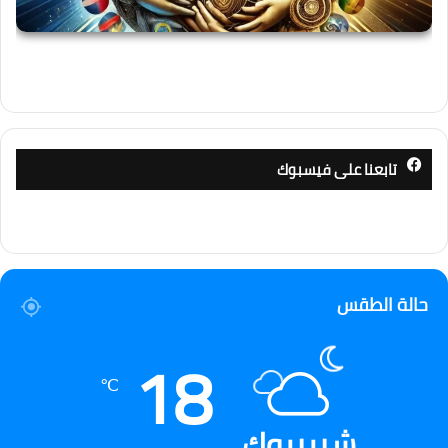
تابعنا على فيسبوك
حالة الطقس
18
℃
شيربروك