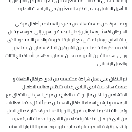
بالمشاركة في الخدمات المجتمعيه مثل جمعيات امراض السرطان و
التأهيل الشامل و دعم الطلبه المتعثرين في الجامعات الاهليه
و بما يعرف عن جمعية ساند من جهود رائعه لدعم أطفال مرضى
السرطان نفسيًا ومعنويًا، وإدخال البهجة والسرور إلى نفوسهم خلال
رحلة العلاج، وبما يتماشى مع الرعاية الكريمة والدعم اللامحدود الذي
تقدمه حكومة خادم الحرمين الشريفين الملك سلمان بن عبدالعزيز
وولي عهده الأمين الأمير محمد بن سلمان حفظهم الله للقطاع الثالث
والعمل الإنساني.
تم الاتفاق على عمل شراكة مجتمعيه بين نادي كرنفال الطهاة و
جمعية ساند حيث ابدى النادي رغبته بتنظيم فعاليه للاطفال
المتشافين و اللذين مازالوا تحت العلاج من مرض السرطان بالاتفاق مع
الجمعيه و ترشيح اسماء الاطفال المهيئين صحياً لمثل هذه الفعاليات
وتم احالة تنظيم الفعاليه لفريق النوايا الحسنه وقد شارك صناع الامل
من نادي كرنفال الطهاة واعضاء من النادي و الخدمات المجتمعيه
بالنادي بقيادة السفيره شيف ماجده ابو عوف سفيرة النوايا الحسنه