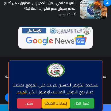
التغير المناخي… من التحذير إلى الاحتراق ، هل أصبح
العالم يعيش عصر الكوارث المناخية؟
منذ أسبوعين
حقوق النشر © | جميع الحقوق محفوظة للاتحاد الدولى للصحافة العربية
2026
من نحن؟
هيئة التحرير
عضوية الإتحاد
سياسة الخصوصية
شروط الخدمة
للإعلان
اتصل بنا
نستخدم الكوكيز لتحسين تجربتك على الموقع. يمكنك
اختيار نوع الكوكيز المناسب أو قبول الكل.
المزيد
.
فيسبوك
تويتر
يوتيوب
واتساب
اللغة | Langue
قبول الكل
إعدادات الكوكيز
رفض