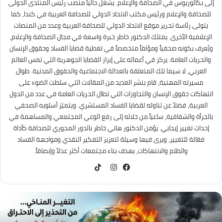
إلى بكالوريوس في الصحافة والإعلام. يشغل حالياً منصب رئيس المنتدى الدولى
للصحافة والإعلام ورئيس مكتب الاتحاد الدولي للصحافة العربية في كندا، كما
يتولى رئاسة تحرير موقع الاتحاد الدولي للصحافة العربية وعدد من المنصات
الإعلامية الأخرى. يمتلك الدكتور خاطر خبرة واسعة في مجال الصحافة والإعلام،
ويُعرف بكونه صحفياً ومؤلفاً متخصصاً في تغطية قضايا الفساد وحقوق الإنسان
والحريات العامة. يركز في أعماله على إبراز القضايا الجوهرية التي تمس العالم
العربي، لا سيما تلك المتعلقة بالعدالة الاجتماعية والحقوق المدنية. طوال
مسيرته المهنية، قام بنشر العديد من المقالات التي سلطت الضوء على
انتهاكات حقوق الإنسان والتجاوزات التي تطال الحريات العامة في عدد من الدول
العربية، فضلاً عن تناوله لقضايا الفساد المستشري. ويتميّز أسلوبه الصحفي
بالجرأة والشفافية، ساعياً من خلاله إلى رفع الوعي المجتمعي والمساهمة في
إحداث تغيير إيجابي. يؤمن الدكتور هاني خاطر بالدور المحوري للصحافة كأداة
فعّالة للتغيير، ويرى فيها وسيلة لتعزيز التفكير النقدي ومواجهة الفساد
والظلم والانتهاكات، بهدف بناء مجتمعات أكثر عدلاً وإنصافاً.
TikTok
فيسبوك
انستقرام