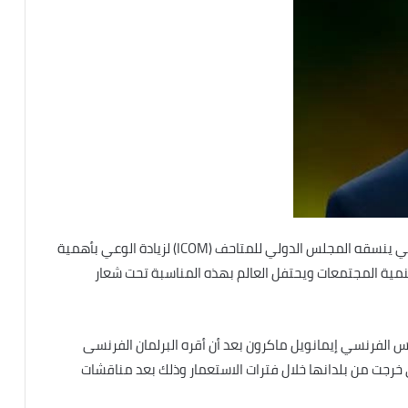
18 مايو الاحتفال باليوم العالمي للمتاحف وهو حدث دولي ينسقه المجلس الدولي للمتاحف (ICOM) لزيادة الوعي بأهمية
وتنمية المجتمعات ويحتفل العالم بهذه المناسبة تحت شعار
يس الفرنسي إيمانويل ماكرون بعد أن أقره البرلمان الفرنسى
 خرجت من بلدانها خلال فترات الاستعمار وذلك بعد مناقشات