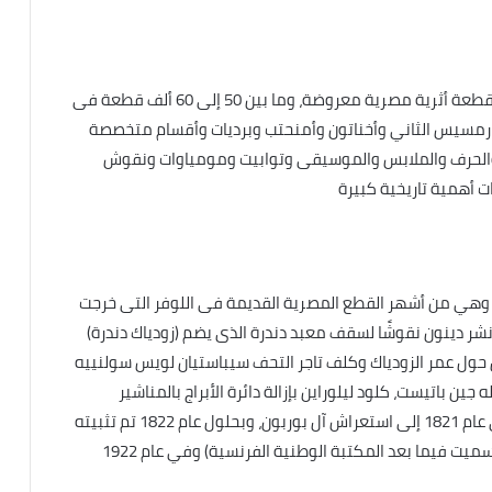
يضم متحف اللوفر بباريس ما بين خمسة إلى ستة آلاف قطعة أثرية مصرية معروضة، وما بين 50 إلى 60 ألف قطعة فى
ل رمسيس الثاني وأخناتون وأمنحتب وبرديات وأقسام متخصصة
 والحرف والملابس والموسيقى وتوابيت ومومياوات ونقوش
 أهمية تاريخية كبيرة
ة) وهي من أشهر القطع المصرية القديمة فى اللوفر التى خرجت
عد الحملة الفرنسية نشر دينون نقوشًا لسقف معبد دندرة الذى يضم (زودياك دندرة)
 حول عمر الزودياك وكلف تاجر التحف سيباستيان لويس سولنييه
ن باتيست، كلود ليلوراين بإزالة دائرة الأبراج بالمناشير
والرافعات والمقصات والبارود، وتم نقل سقف البروج في عام 1821 إلى استعراش آل بوربون، وبحلول عام 1822 تم تثبيته
بواسطة لويس الثامن عشر في المكتبة الملكية (التي سميت فيما بعد المكتبة الوطنية الفرنسية) وفي عام 1922