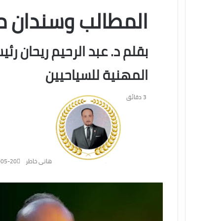
المطالب وسندان م
بقلم د. عبد الرحيم ريحان رئيس 
المهنية للسياحيين
3 دقائق
هانى خاطر
-05-20