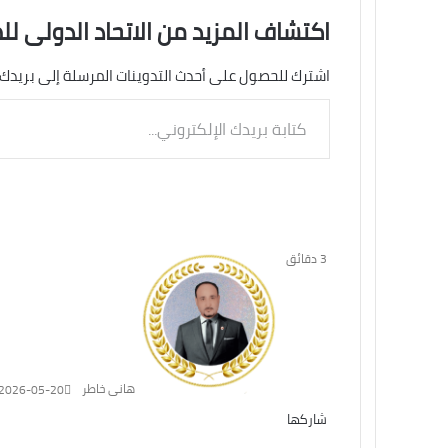
اكتشاف المزيد من الاتحاد الدولى لل
اشترك للحصول على أحدث التدوينات المرسلة إلى بريدك 
كتابة
بريدك
الإلكتروني...
3 دقائق
هانى خاطر
2026-05-20
شاركها
تويتر
فيسبوك
لينكدإن
ماسنجر
طباعة
ماسنجر
واتساب
تيلقرام