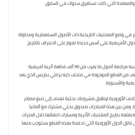
ة والمعقدة التي كانت تستغرق سنوات في السابق.
ظر في وضع المقتنيات التاريخية ذات الأصول الاستعمارية ومحاولة
الدول الأفريقية على أسس جديدة تقوم على الاعتراف بالتاريخ
وفي إطار تنفيذ هذا التوجه الجديد بدأت السلطات الفرنسية مراجعة أصول ما يقرب من 90 ألف قطعة أثرية أفريقية
لاف من القطع الموجودة في متحف كيه برانلي بباريس الذي يعد
يقية والآسيوية.
حف الأوروبية لإطلاق مشروعات بحثية تهدف إلى تتبع مصادر
ة، ومن بين هذه المبادرات صندوق بحثي مشترك مع ألمانيا
ث المتعلقة بتاريخ المقتنيات الأثرية ومسارات انتقالها خلال الفترات
 عاتق الدول الأوروبية التي تحتفظ بهذه القطع يستوجب منها