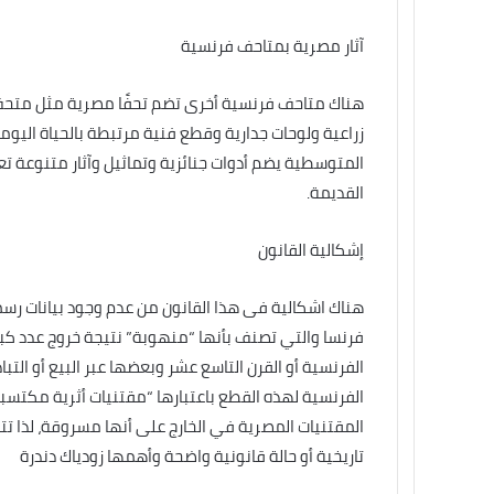
آثار مصرية بمتاحف فرنسية
هناك متاحف فرنسية أخرى تضم تحفًا مصرية مثل متحف 
زراعية ولوحات جدارية وقطع فنية مرتبطة بالحياة اليوم
المتوسطية يضم أدوات جنائزية وتماثيل وآثار متنوعة ت
القديمة.
إشكالية القانون
هناك اشكالية فى هذا القانون من عدم وجود بيانات رس
فرنسا والتي تصنف بأنها “منهوبة” نتيجة خروج عدد كبير
الفرنسية أو القرن التاسع عشر وبعضها عبر البيع أو الت
الفرنسية لهذه القطع باعتبارها “مقتنيات أثرية مكتسبة
المقتنيات المصرية في الخارج على أنها مسروقة، لذا ت
تاريخية أو حالة قانونية واضحة وأهمها زودياك دندرة