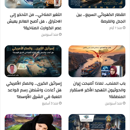
القطار الكهربائي السريع… بين
التغير المناخي… من التحذير إلى
الجدل والفرصة
الاحتراق ، هل أصبح العالم يعيش
عصر الكوارث المناخية؟
منذ 7 أيام
منذ أسبوعين
باب المندب.. لماذا أصبحت إيران
إسرائيل الكبرى… والمكر الأمريكي
والحوثيون التهديد الأكبر لاستقرار
هل أعادت واشنطن رسم قواعد
المنطقة؟
اللعبة في الشرق الأوسط؟
منذ أسبوعين
منذ 3 أسابيع