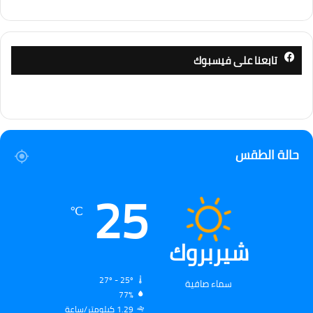
تابعنا على فيسبوك
حالة الطقس
25
℃
شيربروك
27º - 25º
سماء صافية
77%
1.29 كيلومتر/ساعة