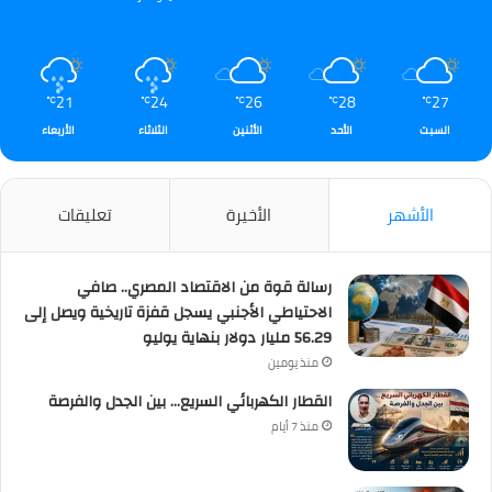
21
24
26
28
27
℃
℃
℃
℃
℃
السبت
الأحد
الأثنين
الثلاثاء
الأربعاء
الأشهر
الأخيرة
تعليقات
رسالة قوة من الاقتصاد المصري.. صافي
الاحتياطي الأجنبي يسجل قفزة تاريخية ويصل إلى
56.29 مليار دولار بنهاية يوليو
منذ يومين
القطار الكهربائي السريع… بين الجدل والفرصة
منذ 7 أيام