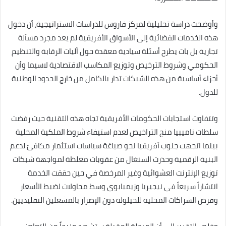
وأوضحت دراسة تحليلية لمركز فاروس للدراسات الاستراتيجية، أن دخول
هذه الخدمات الفضائية إلى الأسواق الأفريقية لم يعد مجرد مسألة
تجارية بل بات يطرح أسئلة سيادية معقدة حول آليات الرقابة والتنظيم
الحكومي وشروط الترخيص وتوزيع المكاسب الاقتصادية لاسيما وأن
أجزاء أساسية من هذه الشبكات تدار بالكامل من خارج الحدود الوطنية
للدول.
وتتفاوت استجابات الحكومات الأفريقية تجاه هذه التقنية حيث رفضت
سلطات ناميبيا منح التراخيص لعدم استيفاء شروط الملكية المحلية
بينما اتجهت جنوب أفريقيا نحو صياغة سياسات استثمار مكافئ لدعم
البنية الرقمية وحذرت السنغال من عقوبات مغلظة لمواجهة شبكات
توزيع الإنترنت العشوائية وغير المرخصة في حين حققت الخدمة
انتشاراً سريعاً في نيجيريا وزيمبابوي وسط محاولات لضبط الأسعار
وفرض الشراكات المحلية للحيلولة دون الإضرار بالمشغلين التقليديين.