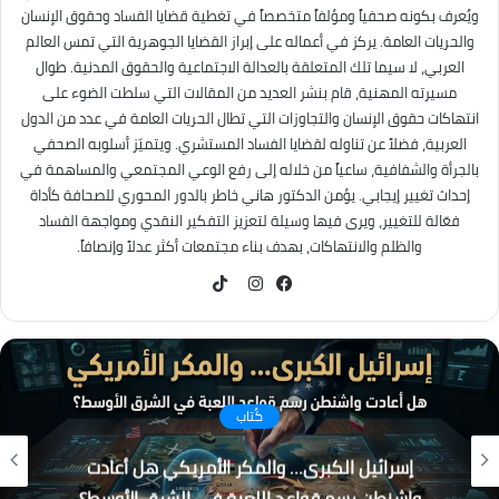
ويُعرف بكونه صحفياً ومؤلفاً متخصصاً في تغطية قضايا الفساد وحقوق الإنسان
والحريات العامة. يركز في أعماله على إبراز القضايا الجوهرية التي تمس العالم
العربي، لا سيما تلك المتعلقة بالعدالة الاجتماعية والحقوق المدنية. طوال
مسيرته المهنية، قام بنشر العديد من المقالات التي سلطت الضوء على
انتهاكات حقوق الإنسان والتجاوزات التي تطال الحريات العامة في عدد من الدول
العربية، فضلاً عن تناوله لقضايا الفساد المستشري. ويتميّز أسلوبه الصحفي
بالجرأة والشفافية، ساعياً من خلاله إلى رفع الوعي المجتمعي والمساهمة في
إحداث تغيير إيجابي. يؤمن الدكتور هاني خاطر بالدور المحوري للصحافة كأداة
فعّالة للتغيير، ويرى فيها وسيلة لتعزيز التفكير النقدي ومواجهة الفساد
والظلم والانتهاكات، بهدف بناء مجتمعات أكثر عدلاً وإنصافاً.
TikTok
فيسبوك
انستقرام
الأخبار
رسالة قوة من الاقتصاد المصري.. صافي الاحتياطي
الأجنبي يسجل قفزة تاريخية ويصل إلى 56.29 مليار