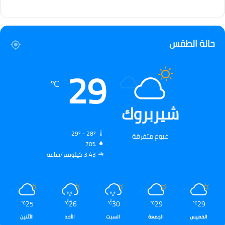
حالة الطقس
29
℃
شيربروك
29º - 28º
غيوم متفرقة
70%
3.43 كيلومتر/ساعة
25
26
30
29
29
℃
℃
℃
℃
℃
الخميس
الجمعة
السبت
الأحد
الأثنين