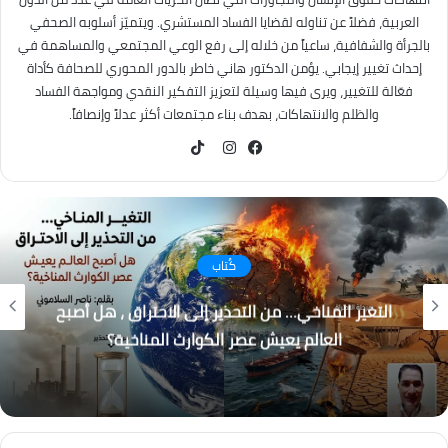
العربية، فضلاً عن تناوله لقضايا الفساد المستشري. ويتميّز أسلوبه الصحفي
بالجرأة والشفافية، ساعياً من خلاله إلى رفع الوعي المجتمعي والمساهمة في
إحداث تغيير إيجابي. يؤمن الدكتور هاني خاطر بالدور المحوري للصحافة كأداة
فعّالة للتغيير، ويرى فيها وسيلة لتعزيز التفكير النقدي ومواجهة الفساد
والظلم والانتهاكات، بهدف بناء مجتمعات أكثر عدلاً وإنصافاً.
TikTok
فيسبوك
انستقرام
ب
كُتا
 إلى الاحتراق ، هل أصبح
باب المندب.. لماذا أصبحت 
كوارث المناخية؟
الأكبر لاستقر