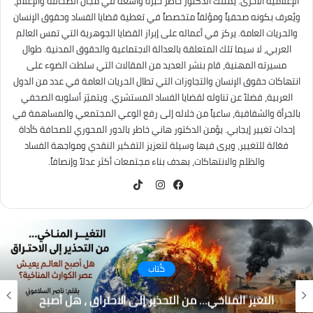
الإعلامية الأخرى. يمتلك الدكتور خاطر خبرة واسعة في مجال الصحافة والإعلام،
ويُعرف بكونه صحفياً ومؤلفاً متخصصاً في تغطية قضايا الفساد وحقوق الإنسان
والحريات العامة. يركز في أعماله على إبراز القضايا الجوهرية التي تمس العالم
العربي، لا سيما تلك المتعلقة بالعدالة الاجتماعية والحقوق المدنية. طوال
مسيرته المهنية، قام بنشر العديد من المقالات التي سلطت الضوء على
انتهاكات حقوق الإنسان والتجاوزات التي تطال الحريات العامة في عدد من الدول
العربية، فضلاً عن تناوله لقضايا الفساد المستشري. ويتميّز أسلوبه الصحفي
بالجرأة والشفافية، ساعياً من خلاله إلى رفع الوعي المجتمعي والمساهمة في
إحداث تغيير إيجابي. يؤمن الدكتور هاني خاطر بالدور المحوري للصحافة كأداة
فعّالة للتغيير، ويرى فيها وسيلة لتعزيز التفكير النقدي ومواجهة الفساد
والظلم والانتهاكات، بهدف بناء مجتمعات أكثر عدلاً وإنصافاً.
TikTok
فيسبوك
انستقرام
كُتاب
التغير المناخي… من التحذير إلى الاحتراق ، هل أصبح