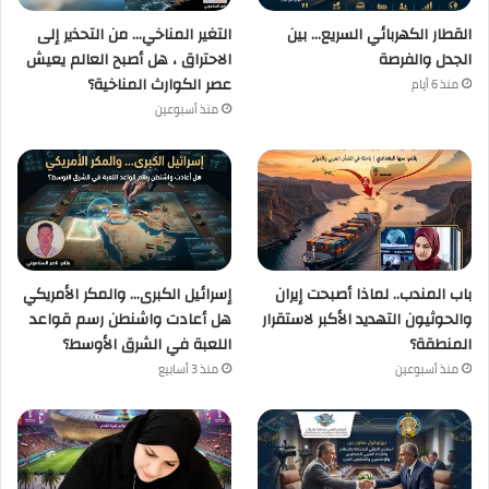
القطار الكهربائي السريع… بين
التغير المناخي… من التحذير إلى
الجدل والفرصة
الاحتراق ، هل أصبح العالم يعيش
عصر الكوارث المناخية؟
منذ 6 أيام
منذ أسبوعين
باب المندب.. لماذا أصبحت إيران
إسرائيل الكبرى… والمكر الأمريكي
والحوثيون التهديد الأكبر لاستقرار
هل أعادت واشنطن رسم قواعد
المنطقة؟
اللعبة في الشرق الأوسط؟
منذ أسبوعين
منذ 3 أسابيع