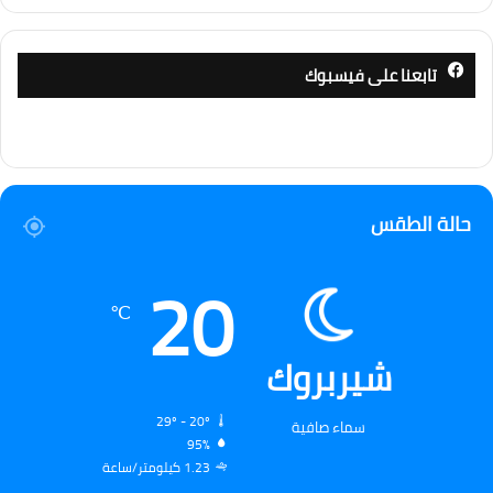
تابعنا على فيسبوك
حالة الطقس
20
℃
شيربروك
29º - 20º
سماء صافية
95%
1.23 كيلومتر/ساعة