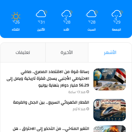
26
31
28
28
29
℃
℃
℃
℃
℃
الجمعة
السبت
الأحد
الأثنين
الثلاثاء
الأشهر
الأخيرة
تعليقات
رسالة قوة من الاقتصاد المصري.. صافي
الاحتياطي الأجنبي يسجل قفزة تاريخية ويصل إلى
56.29 مليار دولار بنهاية يوليو
منذ 13 ساعة
القطار الكهربائي السريع… بين الجدل والفرصة
منذ 6 أيام
التغير المناخي… من التحذير إلى الاحتراق ، هل