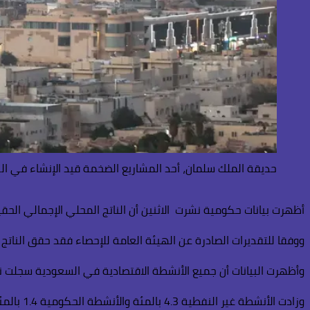
حديقة الملك سلمان، أحد المشاريع الضخمة قيد الإنشاء في ال
أظهرت بيانات حكومية نشرت الاثنين أن الناتج المحلي الإجمالي الحقيقي في السعودية حقق نموا ب
ووفقا للتقديرات الصادرة عن الهيئة العامة للإحصاء فقد حقق الناتج
وأظهرت البيانات أن جميع الأنشطة الاقتصادية في السعودية سجلت نموا 
وزادت الأنشطة غير النفطية 4.3 بالمئة والأنشطة الحكومية 1.4 بالمئة.