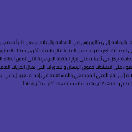
 بالإضافة إلى بكالوريوس في الصحافة والإعلام. يشغل حالياً منصب ر
لي للصحافة العربية وعدد من المنصات الإعلامية الأخرى. يمتلك الدكتو
امة. يركز في أعماله على إبراز القضايا الجوهرية التي تمس العالم الع
ء على انتهاكات حقوق الإنسان والتجاوزات التي تطال الحريات العامة 
اله إلى رفع الوعي المجتمعي والمساهمة في إحداث تغيير إيجابي. يؤم
ظلم والانتهاكات، بهدف بناء مجتمعات أكثر عدلاً وإنصافاً.