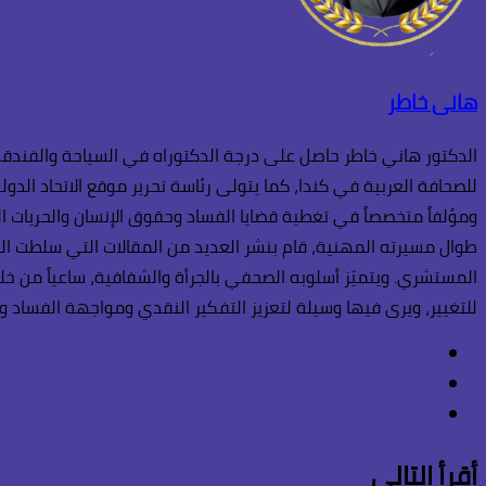
هانى خاطر
الدكتور هاني خاطر حاصل على درجة الدكتوراه في السياحة والفندقة،
للصحافة العربية في كندا، كما يتولى رئاسة تحرير موقع الاتحاد الدو
ومؤلفاً متخصصاً في تغطية قضايا الفساد وحقوق الإنسان والحريات الع
طوال مسيرته المهنية، قام بنشر العديد من المقالات التي سلطت الضو
المستشري. ويتميّز أسلوبه الصحفي بالجرأة والشفافية، ساعياً من خل
للتغيير، ويرى فيها وسيلة لتعزيز التفكير النقدي ومواجهة الفساد وال
فيسبوك
انستقرام
TikTok
أقرأ التالي