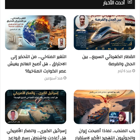
أحدث الأخبار
القطار الكهربائي السريع… بين
التغير المناخي… من التحذير إلى
الجدل والفرصة
الاحتراق ، هل أصبح العالم يعيش
عصر الكوارث المناخية؟
منذ 6 أيام
منذ أسبوعين
باب المندب.. لماذا أصبحت إيران
إسرائيل الكبرى… والمكر الأمريكي
والحوثيون التهديد الأكبر لاستقرار
هل أعادت واشنطن رسم قواعد