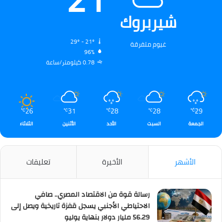
شيربروك
29º - 21º
غيوم متفرقة
96%
0.78 كيلومتر/ساعة
26
31
28
28
29
℃
℃
℃
℃
℃
الجمعة
السبت
الأحد
الأثنين
الثلاثاء
الأشهر
الأخيرة
تعليقات
رسالة قوة من الاقتصاد المصري.. صافي
الاحتياطي الأجنبي يسجل قفزة تاريخية ويصل إلى
56.29 مليار دولار بنهاية يوليو