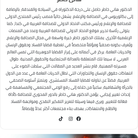
الدكتور هاني خاطر حاصل على درجة الدكتوراه في السياحة والفندقة، بالإضافة
إلى بكالوريوس في الصحافة والإعلام. يشغل حالياً منصب رئيس المنتدى الدولى
للصحافة والإعلام ورئيس مكتب الاتحاد الدولي للصحافة العربية في كندا، كما
يتولى رئاسة تحرير موقع الاتحاد الدولي للصحافة العربية وعدد من المنصات
الإعلامية الأخرى. يمتلك الدكتور خاطر خبرة واسعة في مجال الصحافة والإعلام،
ويُعرف بكونه صحفياً ومؤلفاً متخصصاً في تغطية قضايا الفساد وحقوق الإنسان
والحريات العامة. يركز في أعماله على إبراز القضايا الجوهرية التي تمس العالم
العربي، لا سيما تلك المتعلقة بالعدالة الاجتماعية والحقوق المدنية. طوال
مسيرته المهنية، قام بنشر العديد من المقالات التي سلطت الضوء على
انتهاكات حقوق الإنسان والتجاوزات التي تطال الحريات العامة في عدد من الدول
العربية، فضلاً عن تناوله لقضايا الفساد المستشري. ويتميّز أسلوبه الصحفي
بالجرأة والشفافية، ساعياً من خلاله إلى رفع الوعي المجتمعي والمساهمة في
إحداث تغيير إيجابي. يؤمن الدكتور هاني خاطر بالدور المحوري للصحافة كأداة
فعّالة للتغيير، ويرى فيها وسيلة لتعزيز التفكير النقدي ومواجهة الفساد
والظلم والانتهاكات، بهدف بناء مجتمعات أكثر عدلاً وإنصافاً.
TikTok
فيسبوك
انستقرام