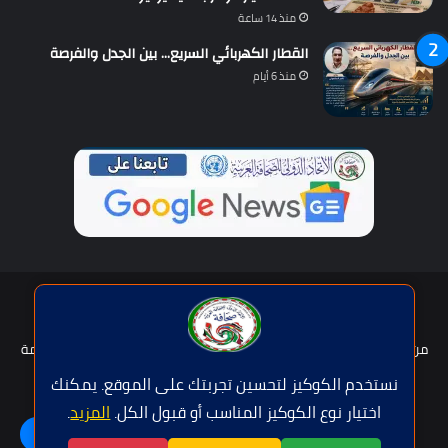
منذ 14 ساعة
القطار الكهربائي السريع… بين الجدل والفرصة
منذ 6 أيام
حقوق النشر © | جميع الحقوق محفوظة للاتحاد الدولى للصحافة العربية
2026
من نحن؟
هيئة التحرير
عضوية الإتحاد
سياسة الخصوصية
شروط الخدمة
للإعلان
اتصل بنا
نستخدم الكوكيز لتحسين تجربتك على الموقع. يمكنك
اختيار نوع الكوكيز المناسب أو قبول الكل.
المزيد
.
فيسبوك
تويتر
يوتيوب
واتساب
اللغة | Langue