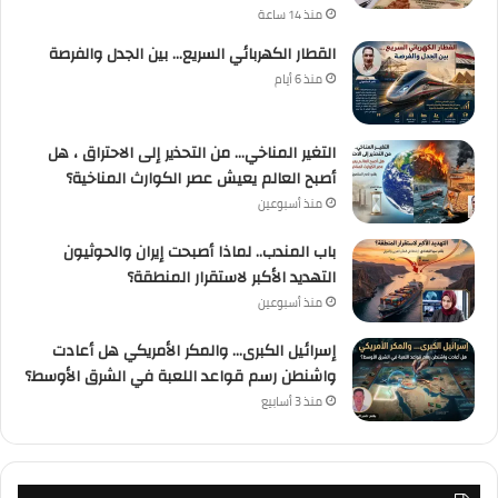
منذ 14 ساعة
القطار الكهربائي السريع… بين الجدل والفرصة
منذ 6 أيام
التغير المناخي… من التحذير إلى الاحتراق ، هل
أصبح العالم يعيش عصر الكوارث المناخية؟
منذ أسبوعين
باب المندب.. لماذا أصبحت إيران والحوثيون
التهديد الأكبر لاستقرار المنطقة؟
منذ أسبوعين
إسرائيل الكبرى… والمكر الأمريكي هل أعادت
واشنطن رسم قواعد اللعبة في الشرق الأوسط؟
منذ 3 أسابيع