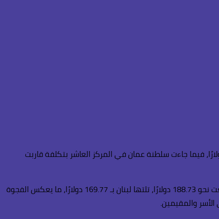
قائمة كذلك الكويت بتكلفة شهرية بلغت 60.41 دولارًا، تلتها قطر بـ 93.25 دولارًا، ثم فلسطين بـ 95.54 دولارًا، والأردن بـ 97.81 دولارًا، فيما جاءت سلطنة عمان في المركز العاشر بتكلفة قاربت
وفي المقابل، أظهرت البيانات أن بعض الدول العربية تُعد الأعلى تكلفة في هذا المؤشر بحسب ماعت جروب، حيث سجلت الإمارات تكلفة بلغت نحو 188.73 دولارًا، تلتها لبنان بـ 169.77 دولارًا، ما يعكس الفجوة
الأسر والمقيمين.