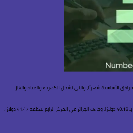
 قائمة الأرخص في تكلفة فواتير المرافق الأساسية شهريًا، والتي تشمل الكهرباء والمياه والغاز
وتربعت مصر على صدارة الدول الأقل تكلفة عربيًا، بتكلفة شهرية للمرافق بلغت نحو 22.40 دولارًا، تلتها ليبيا بنحو 24.99 دولارًا، ثم المغرب بـ 40.18 دولارًا، وجاءت الجزائر في المركز الرابع بتكلفة 41.47 دولارًا،