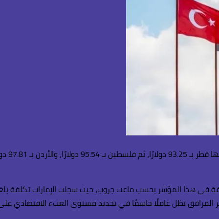
وشملت ال
ر المرافق تظل عاملًا حاسمًا في تحديد مستوى العبء الاقتصادي على 