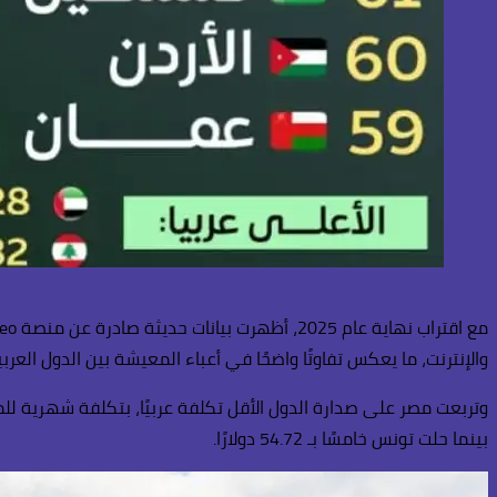
والإنترنت، ما يعكس تفاوتًا واضحًا في أعباء المعيشة بين الدول العربي
بينما حلت تونس خامسًا بـ 54.72 دولارًا.