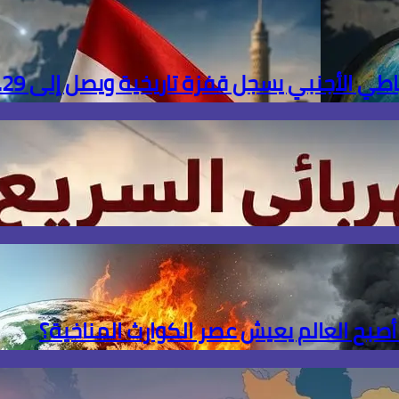
ل قفزة تاريخية ويصل إلى 56.29 مليار دولار بنهاية يوليو
 أصبح العالم يعيش عصر الكوارث المناخية؟