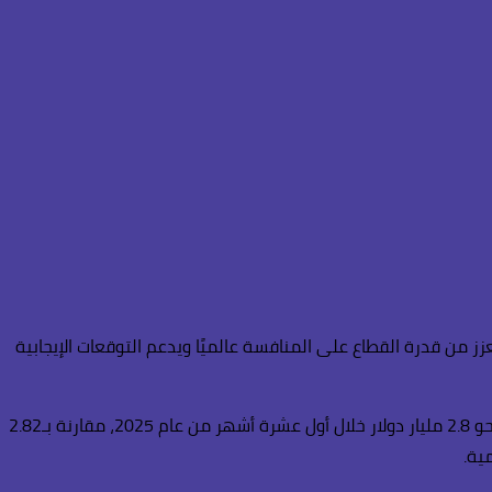
من قدرة القطاع على المنافسة عالميًا ويدعم التوقعات الإيجابية
وأظهرت أحدث البيانات وفقًا لماعت جروب تسجيل صادرات الملابس المصرية نموًا ملحوظًا خلال السنوات الأخيرة، حيث بلغت قيمة الصادرات نحو 2.8 مليار دولار خلال أول عشرة أشهر من عام 2025، مقارنة بـ2.82