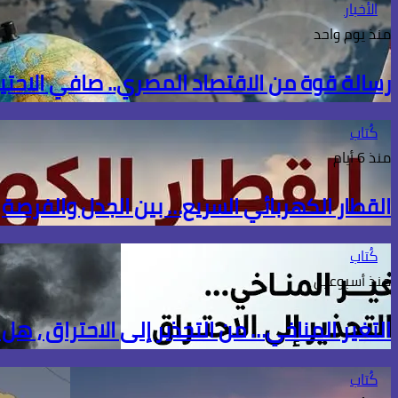
الأخبار
منذ يوم واحد
رسالة قوة من الاقتصاد المصري.. صافي الاحتياطي الأجنبي يسج
كُتاب
منذ 6 أيام
القطار الكهربائي السريع… بين الجدل والفرصة
كُتاب
منذ أسبوعين
التغير المناخي… من التحذير إلى الاحتراق ، هل
كُتاب