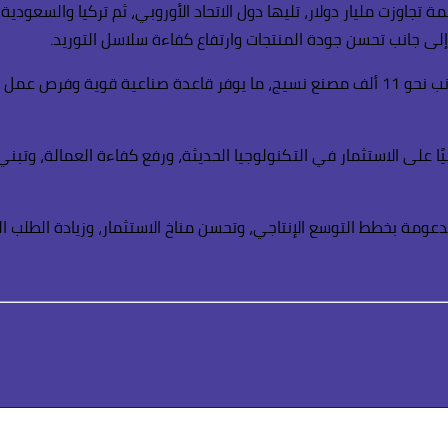
ة تجاوزت مليار دولار، تليها دول الاتحاد الأوروبي، ثم تركيا والسع
إلى جانب تحسن جودة المنتجات وارتفاع كفاءة سلاسل التوريد.
ويضم قطاع الملابس الجاهزة في مصر، أكثر من 3 آلاف مصنع، إلى جانب نحو 11 ألف مصنع نسيج،
ا على الاستثمار في التكنولوجيا الحديثة، ورفع كفاءة العمالة، وتبني
ر التوقعات إلى استمرار نمو صادرات الملابس خلال عام 2026، مدعومة بخطط التوسع الإنتاجي، وتحسن م