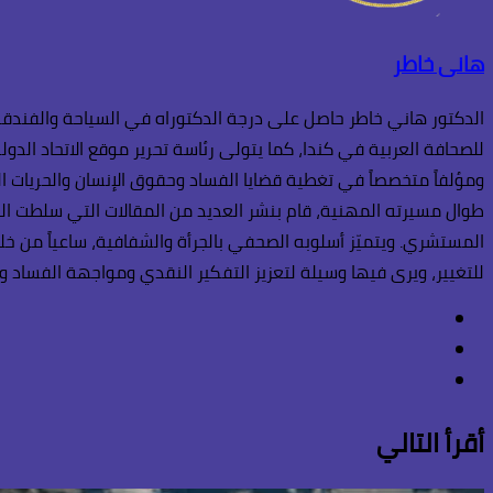
هانى خاطر
الدكتور هاني خاطر حاصل على درجة الدكتوراه في السياحة والفندقة،
للصحافة العربية في كندا، كما يتولى رئاسة تحرير موقع الاتحاد الدو
ومؤلفاً متخصصاً في تغطية قضايا الفساد وحقوق الإنسان والحريات الع
طوال مسيرته المهنية، قام بنشر العديد من المقالات التي سلطت الضو
المستشري. ويتميّز أسلوبه الصحفي بالجرأة والشفافية، ساعياً من خل
للتغيير، ويرى فيها وسيلة لتعزيز التفكير النقدي ومواجهة الفساد وال
فيسبوك
انستقرام
TikTok
أقرأ التالي