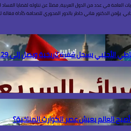
يات العامة في عدد من الدول العربية، فضلاً عن تناوله لقضايا الفساد 
. يؤمن الدكتور هاني خاطر بالدور المحوري للصحافة كأداة فعّالة لل
أقرأ التالي
ل قفزة تاريخية ويصل إلى 56.29 مليار دولار بنهاية يوليو
 أصبح العالم يعيش عصر الكوارث المناخية؟