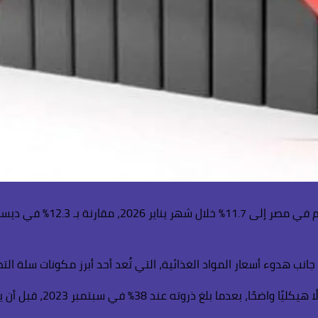
 جانب هدوء أسعار المواد الغذائية، التي تُعد أحد أبرز مكونات سلة التض
 عند 38% في سبتمبر 2023، قبل أن يتراجع تدريجيًا إلى: