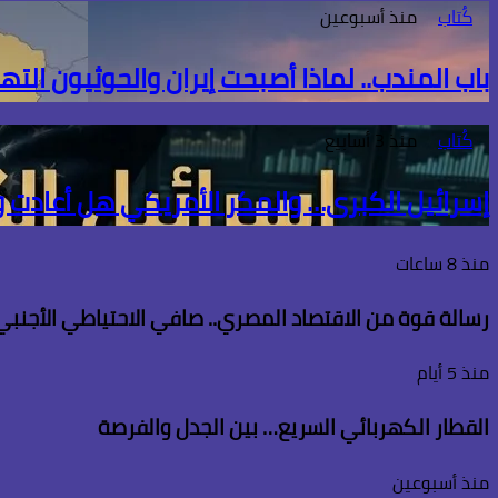
كُتاب
منذ أسبوعين
باب المندب.. لماذا أصبحت إيران والحوثيون الته
كُتاب
منذ 3 أسابيع
إسرائيل الكبرى… والمكر الأمريكي هل أعادت
منذ 8 ساعات
رسالة قوة من الاقتصاد المصري.. صافي الاحتياطي الأجنبي يسجل قفزة تاريخية 
منذ 5 أيام
القطار الكهربائي السريع… بين الجدل والفرصة
منذ أسبوعين