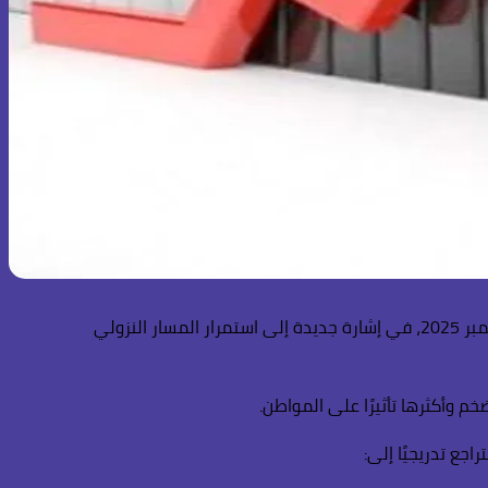
توقع استطلاع أجرته وكالة رويترز،، أن ينخفض معدل التضخم العام في مصر إلى 11.7% خلال شهر يناير 2026، مقارنة بـ 12.3% في ديسمبر 2025، في إشارة جديدة إلى استمرار المسار النزولي
خم وأكثرها تأثيرًا على المواطن.