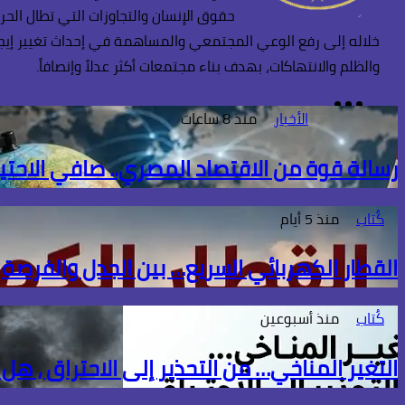
حقوق الإنسان والتجاوزات التي تطال الحر
خلاله إلى رفع الوعي المجتمعي والمساهمة في إحداث تغيير إيجابي
والظلم والانتهاكات، بهدف بناء مجتمعات أكثر عدلاً وإنصافاً.
TikTok
فيسبوك
انستقرام
الأخبار
منذ 8 ساعات
رسالة قوة من الاقتصاد المصري.. صافي الاحتياطي الأجنبي يسج
كُتاب
منذ 5 أيام
القطار الكهربائي السريع… بين الجدل والفرصة
كُتاب
منذ أسبوعين
التغير المناخي… من التحذير إلى الاحتراق ، هل