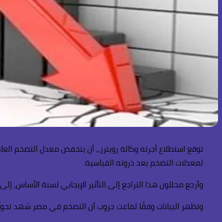
لمعدلات التضخم بعد ذروته القياسية.
وأرجع محللون هذا التراجع إلى التأثير الإيجابي لسنة الأساس، إلى
وتظهر البيانات وفقًا لماعت جروب أن التضخم في مصر شهد تحولًا هيكليًا واضحًا، بعدما بلغ ذروته