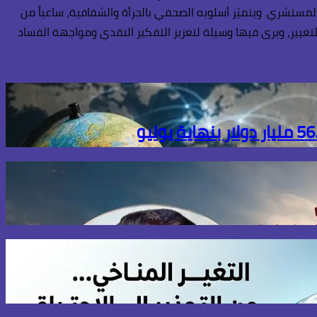
المستشري. ويتميّز أسلوبه الصحفي بالجرأة والشفافية، ساعياً من
تغيير، ويرى فيها وسيلة لتعزيز التفكير النقدي ومواجهة الفساد