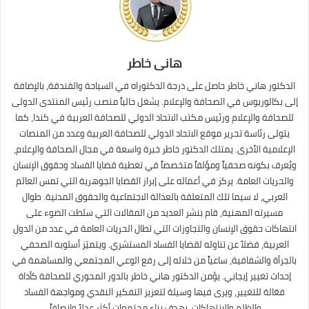
هانى خاطر
الدكتور هاني خاطر حاصل على درجة الدكتوراه في السياحة والفندقة، بالإضافة
إلى بكالوريوس في الصحافة والإعلام. يشغل حالياً منصب رئيس المنتدى الدولى
للصحافة والإعلام ورئيس مكتب الاتحاد الدولي للصحافة العربية في كندا، كما
يتولى رئاسة تحرير موقع الاتحاد الدولي للصحافة العربية وعدد من المنصات
الإعلامية الأخرى. يمتلك الدكتور خاطر خبرة واسعة في مجال الصحافة والإعلام،
ويُعرف بكونه صحفياً ومؤلفاً متخصصاً في تغطية قضايا الفساد وحقوق الإنسان
والحريات العامة. يركز في أعماله على إبراز القضايا الجوهرية التي تمس العالم
العربي، لا سيما تلك المتعلقة بالعدالة الاجتماعية والحقوق المدنية. طوال
مسيرته المهنية، قام بنشر العديد من المقالات التي سلطت الضوء على
انتهاكات حقوق الإنسان والتجاوزات التي تطال الحريات العامة في عدد من الدول
العربية، فضلاً عن تناوله لقضايا الفساد المستشري. ويتميّز أسلوبه الصحفي
بالجرأة والشفافية، ساعياً من خلاله إلى رفع الوعي المجتمعي والمساهمة في
إحداث تغيير إيجابي. يؤمن الدكتور هاني خاطر بالدور المحوري للصحافة كأداة
فعّالة للتغيير، ويرى فيها وسيلة لتعزيز التفكير النقدي ومواجهة الفساد
والظلم والانتهاكات، بهدف بناء مجتمعات أكثر عدلاً وإنصافاً.