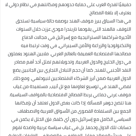
حقيقيًا لقدرة العرب على حماية حدودهم ومكانتهم في نظام دولي لا
يعترف إلا بلغة المصالح.
في هذا السياق يبرز موقف الهند بوصفه حالة سياسية تستحق
التوقف. فالهند التي يقودها ناريندرا مودي عززت خلال السنوات
الأخيرة شراكتها الاستراتيجية مع إسرائيل في مجالات الدفاع
والتكنولوجيا والزراعة والأمن السيبراني، في وقت ترتبط فيه
مصالحها الاقتصادية العميقة بالعالم العربي. ملايين الهنود يعملون
في دول الخليج والدول العربية، وتحويلاتهم تمثل أحد أهم مصادر
النقد الأجنبي للهند، كما أن حجم التبادل التجاري بين الجانبين يضع
الدول العربية ضمن أبرز الشركاء الاقتصاديين لنيودلهي. ومع ذلك،
تمضي الهند في توسيع تعاونها مع تل أبيب، مستفيدة من غياب
موقف عربي جماعي يربط المصالح الاقتصادية بالمواقف السياسية.
هنا تتضح جوهر المسألة: إذا كانت بعض الدول تعتقد أن بإمكانها
الجمع بين الاستفادة القصوى من الأسواق العربية والاصطفاف
السياسي الكامل مع إسرائيل دون أي كلفة، فإن الخلل لا يكمن في
حسابات تلك الدول وحدها، بل في غياب سياسة عربية واضحة تقوم
على مبدأ «المصالح مقابل المواقف». فالضغط في العلاقات الدولية