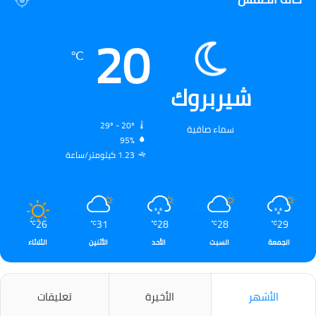
20
℃
شيربروك
29º - 20º
سماء صافية
95%
1.23 كيلومتر/ساعة
26
31
28
28
29
℃
℃
℃
℃
℃
الجمعة
السبت
الأحد
الأثنين
الثلاثاء
الأشهر
الأخيرة
تعليقات