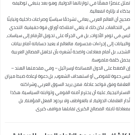
تمثل عنصرًا مهمًا في توازناتها الدولية، وهو بعد ينبغي توظيفه
بذكاء لا بإثارة انفعالية.
صحيح أن العالم العربي يعاني تشرذمًا سياسيًا وصراعات داخلية وتباينًا
في التحالفات، لكن ذلك لا يلغي امتلاكه أوراق قوة حقيقية. التحدي
ليس في توفر الأدوات، بل في الجرأة على تحويل الأرقام إلى سياسات،
والبيانات إلى إجراءات محسوبة. فالعالم لا يعيد حساباته أمام بيانات
الشجب، بل أمام معادلات واضحة تُشعره بأن تجاهل المصالح العربية
يحمل كلفة ملموسة.
إن الضغط على الدول المساندة لإسرائيل – وفي مقدمتها الهند –
ليس دعوة للفوضى أو استهداف الشعوب، بل دعوة لإعادة ضبط ميزان
العلاقة وفق قواعد عادلة. فمن يريد السوق العربي وشراكته
الاستراتيجية، عليه أن يحترم أمنه القومي وثوابته السياسية. هكذا
تُدار العلاقات الدولية، لا بالعواطف ولا بردود الفعل المؤقتة، بل
بمعادلة ثابتة: المصالح الكبرى تقابلها مواقف كبرى.