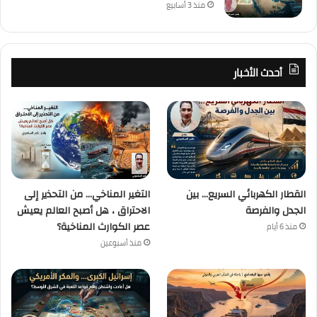
منذ 3 أسابيع
أحدث الأخبار
القطار الكهربائي السريع… بين
التغير المناخي… من التحذير إلى
الجدل والفرصة
الاحتراق ، هل أصبح العالم يعيش
عصر الكوارث المناخية؟
منذ 6 أيام
منذ أسبوعين