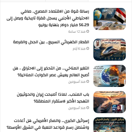
رسالة قوة من الاقتصاد المصري.. صافي
الاحتياطي الأجنبي يسجل قفزة تاريخية ويصل إلى
56.29 مليار دولار بنهاية يوليو
منذ 12 ساعة
القطار الكهربائي السريع… بين الجدل والفرصة
منذ 6 أيام
التغير المناخي… من التحذير إلى الاحتراق ، هل
أصبح العالم يعيش عصر الكوارث المناخية؟
منذ أسبوعين
باب المندب.. لماذا أصبحت إيران والحوثيون
التهديد الأكبر لاستقرار المنطقة؟
منذ أسبوعين
إسرائيل الكبرى… والمكر الأمريكي هل أعادت
واشنطن رسم قواعد اللعبة في الشرق الأوسط؟