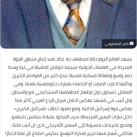
ناصر السلامونى
يشهد العالم اليوم حالة اصطفاف حاد تكاد تعيد إنتاج منطق القوة
المجردة في العلاقات الدولية؛ فبينما تتواصل المأساة في غزة وسط
دمار واسع ومعاناة إنسانية قاسية، تبدو كثير من العواصم الكبرى
وكأنها اختارت الصمت أو الاكتفاء بعبارات دبلوماسية باهتة. وفي
المقابل، تتسابق دول لإظهار اصطفافها الاستراتيجي مع واشنطن
وتل أبيب، في مشهد يعكس اختلال ميزان الردع العربي أكثر مما
يعكس قوة إسرائيل الذاتية. ومع صعود خطاب «إسرائيل الكبرى»
داخل تيارات اليمين المرتبطة بحزب الليكود بقيادة بنيامين نتنياهو،
وصدور تصريحات منسوبة إلى السفير الأمريكي لدى تل أبيب مايك
هاكابي فُهم منها تبرير لفكرة التوسع، يتكرس انطباع بأن ثمة اختبارًا