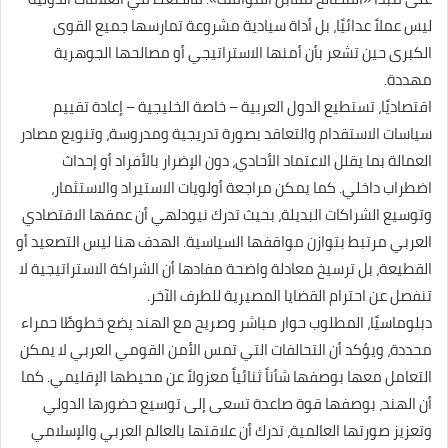
ليس عملاً عدائيًا، بل أداة سيادية مشروعة تمارسها جميع القوى
الكبرى حين تشعر بأن أمنها الاستراتيجي أو مصالحها الجوهرية
مهددة.
اقتصاديًا، تستطيع الدول العربية – خاصة الخليجية – إعادة تقييم
سياسات الاستقدام والتعاقد بصورة تدريجية ومدروسة، وتنويع مصادر
العمالة بما يقلل الاعتماد الأحادي، دون الإضرار بالأفراد أو إحداث
اضطراب داخلي. كما يمكن مراجعة أولويات الاستيراد والاستثمار،
وتوسيع الشراكات البديلة، بحيث تدرك نيودلهي أن عمقها الاقتصادي
العربي مرتبط بتوازن مواقفها السياسية. الهدف هنا ليس التصعيد أو
القطيعة، بل ترسيخ معادلة واضحة مفادها أن الشراكة الاستراتيجية لا
تنفصل عن احترام القضايا المصيرية للطرف الآخر.
دبلوماسيًا، المطلوب حوار مباشر وصريح مع الهند يضع خطوطًا حمراء
محددة، ويؤكد أن التحالفات التي تمس الأمن القومي العربي لا يمكن
التعامل معها بوصفها شأناً ثنائياً معزولاً عن محيطها الإقليمي. كما
أن الهند، بوصفها قوة صاعدة تسعى إلى توسيع حضورها الدولي
وتعزيز صورتها العالمية، تدرك أن علاقتها بالعالم العربي والإسلامي