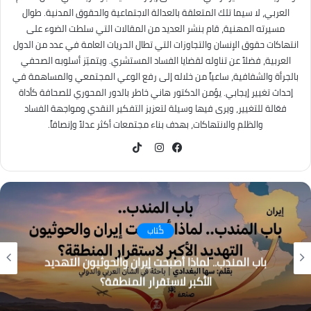
العربي، لا سيما تلك المتعلقة بالعدالة الاجتماعية والحقوق المدنية. طوال
مسيرته المهنية، قام بنشر العديد من المقالات التي سلطت الضوء على
انتهاكات حقوق الإنسان والتجاوزات التي تطال الحريات العامة في عدد من الدول
العربية، فضلاً عن تناوله لقضايا الفساد المستشري. ويتميّز أسلوبه الصحفي
بالجرأة والشفافية، ساعياً من خلاله إلى رفع الوعي المجتمعي والمساهمة في
إحداث تغيير إيجابي. يؤمن الدكتور هاني خاطر بالدور المحوري للصحافة كأداة
فعّالة للتغيير، ويرى فيها وسيلة لتعزيز التفكير النقدي ومواجهة الفساد
والظلم والانتهاكات، بهدف بناء مجتمعات أكثر عدلاً وإنصافاً.
TikTok
فيسبوك
انستقرام
كُتاب
باب المندب.. لماذا أصبحت إيران والحوثيون التهديد
الأكبر لاستقرار المنطقة؟