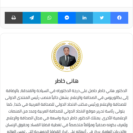
فيسبوك
تويتر
لينكدإن
ماسنجر
واتساب
تيلقرام
طبا
هانى خاطر
الدكتور هاني خاطر حاصل على درجة الدكتوراه في السياحة والفندقة، بالإضافة
إلى بكالوريوس في الصحافة والإعلام. يشغل حالياً منصب رئيس المنتدى الدولى
للصحافة والإعلام ورئيس مكتب الاتحاد الدولي للصحافة العربية في كندا، كما
يتولى رئاسة تحرير موقع الاتحاد الدولي للصحافة العربية وعدد من المنصات
الإعلامية الأخرى. يمتلك الدكتور خاطر خبرة واسعة في مجال الصحافة والإعلام،
ويُعرف بكونه صحفياً ومؤلفاً متخصصاً في تغطية قضايا الفساد وحقوق الإنسان
والحريات العامة. يركز في أعماله على إبراز القضايا الجوهرية التي تمس العالم