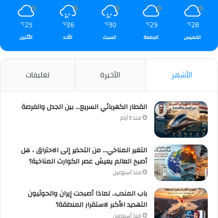
25
26
30
29
28
℃
℃
℃
℃
℃
الخميس
الجمعة
السبت
الأحد
الأثنين
الأشهر
الأخيرة
تعليقات
القطار الكهربائي السريع… بين الجدل والفرصة
منذ 5 أيام
التغير المناخي… من التحذير إلى الاحتراق ، هل
أصبح العالم يعيش عصر الكوارث المناخية؟
منذ أسبوعين
باب المندب.. لماذا أصبحت إيران والحوثيون
التهديد الأكبر لاستقرار المنطقة؟
منذ أسبوعين