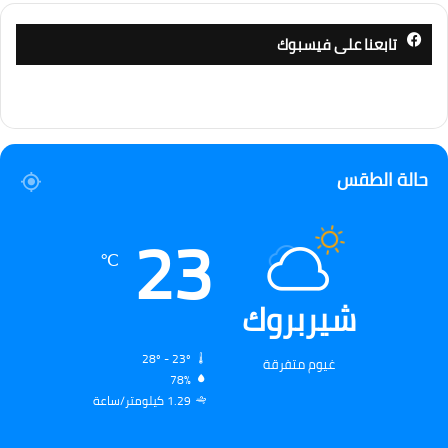
تابعنا على فيسبوك
حالة الطقس
23
℃
شيربروك
28º - 23º
غيوم متفرقة
78%
1.29 كيلومتر/ساعة