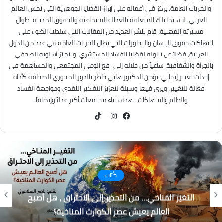
والحريات العامة. يركز في أعماله على إبراز القضايا الجوهرية التي تمس العالم
العربي، لا سيما تلك المتعلقة بالعدالة الاجتماعية والحقوق المدنية. طوال
مسيرته المهنية، قام بنشر العديد من المقالات التي سلطت الضوء على
انتهاكات حقوق الإنسان والتجاوزات التي تطال الحريات العامة في عدد من الدول
العربية، فضلاً عن تناوله لقضايا الفساد المستشري. ويتميّز أسلوبه الصحفي
بالجرأة والشفافية، ساعياً من خلاله إلى رفع الوعي المجتمعي والمساهمة في
إحداث تغيير إيجابي. يؤمن الدكتور هاني خاطر بالدور المحوري للصحافة كأداة
فعّالة للتغيير، ويرى فيها وسيلة لتعزيز التفكير النقدي ومواجهة الفساد
والظلم والانتهاكات، بهدف بناء مجتمعات أكثر عدلاً وإنصافاً.
TikTok
فيسبوك
انستقرام
كُتاب
التغير المناخي… من التحذير إلى الاحتراق ، هل أصبح
العالم يعيش عصر الكوارث المناخية؟