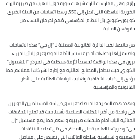
رؤية، وهي ممارسات أثارت شبهات قوية حول التهرب من ضريبة الإرث
الكورية الباهظة التي تصل إلى 50%، وسط اتهامات من الابنة الكبرى،
كو يون-كيونج، بأن النظام المؤسسي صُمم لحرمان النساء من
حقوقهن المالية.
من جانبها، نفت الدائرة القانونية الممثلة لـ “إل جي” هذه الاتهامات،
واصفة إياها بادعاءات أحادية تفتقر للأدلة الموضوعية، إلا أن الخبراء
يرون في هذه الواقعة تجسيداً لأزمة هيكلية في نموذج “التشيبول”
الكوري، حيث تتداخل المصالح العائلية مع إدارة الشركات العملاقة، مما
يؤدي إلى غياب الشفافية وتغليب الولاءات العائلية على الأطر
القانونية والمؤسسية.
وتهدد هذه الفضيحة المتصاعدة بتقويض ثقة المستثمرين الدوليين
في واحدة من أكبر التكتلات الصناعية بآسيا، حيث قد تفتح التحقيقات
الجنائية الباب أمام ملاحقات ضريبية واسعة، مما يضع مستقبل “إل
جي” وصورتها العالمية على المحك، في ظل تصاعد الانتقادات
الشعبية والسياسية لسلطة العائلات التي تهيمن على مفاصل