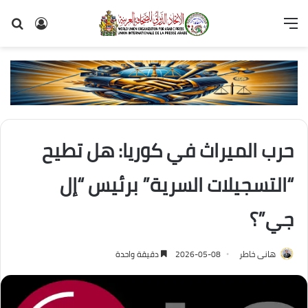
القائمة
تسجيل
بح
الدخول
عن
حرب الميراث في كوريا: هل تطيح
“التسجيلات السرية” برئيس “إل
جي”؟
هانى خاطر
2026-05-08
دقيقة واحدة