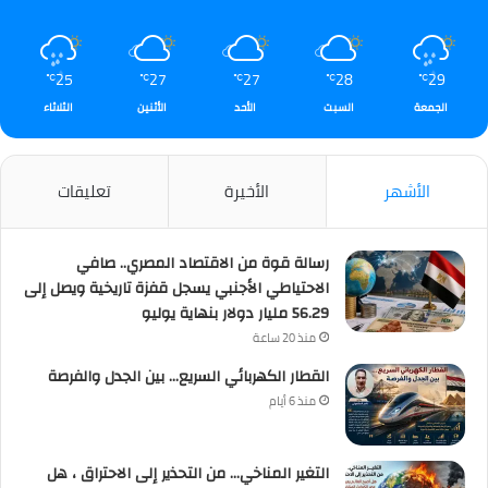
25
27
27
28
29
℃
℃
℃
℃
℃
الجمعة
السبت
الأحد
الأثنين
الثلاثاء
الأشهر
الأخيرة
تعليقات
رسالة قوة من الاقتصاد المصري.. صافي
الاحتياطي الأجنبي يسجل قفزة تاريخية ويصل إلى
56.29 مليار دولار بنهاية يوليو
منذ 20 ساعة
القطار الكهربائي السريع… بين الجدل والفرصة
منذ 6 أيام
التغير المناخي… من التحذير إلى الاحتراق ، هل