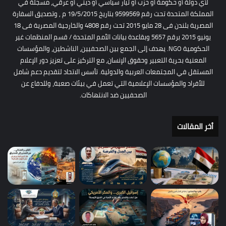
لأي دولة أو حكومة أو حزب أو تيار سياسي أو ديني أو عرقي، مسجلة في
المملكة المتحدة تحت رقم 9599569 بتاريخ 19/5/2015 م , وتصديق السفارة
المصرية بلندن فى 28 مايو 2015 تحت رقم 4808 والخارجية المصرية فى 18
يونيو 2015 برقم 5657 وبقاعدة بيانات الأمم المتحدة / قسم المنظمات غير
الحكومية NGO. يهدف إلى الجمع بين الصحفيين، الناشطين، والمؤسسات
المعنية بحرية التعبير وحقوق الإنسان، مع التركيز على تعزيز دور الإعلام
المستقل في المجتمعات العربية والدولية. تأسس الاتحاد لتقديم دعم شامل
للأفراد والمؤسسات الإعلامية التي تعمل في بيئات صعبة، وللدفاع عن
الصحفيين ضد الانتهاكات.
أخر المقالات