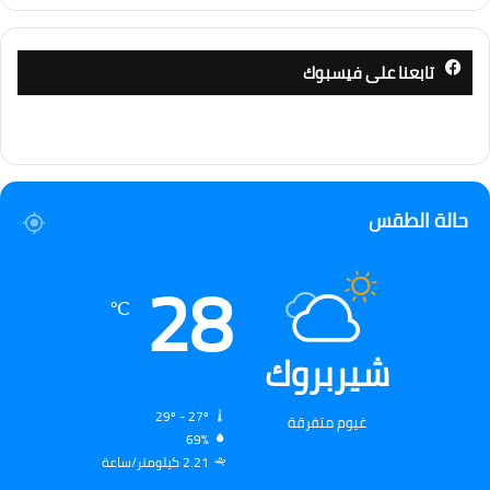
تابعنا على فيسبوك
حالة الطقس
28
℃
شيربروك
29º - 27º
غيوم متفرقة
69%
2.21 كيلومتر/ساعة