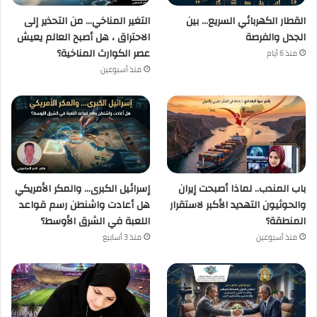
القطار الكهربائي السريع… بين
التغير المناخي… من التحذير إلى
الجدل والفرصة
الاحتراق ، هل أصبح العالم يعيش
عصر الكوارث المناخية؟
منذ 6 أيام
منذ أسبوعين
باب المندب.. لماذا أصبحت إيران
إسرائيل الكبرى… والمكر الأمريكي
والحوثيون التهديد الأكبر لاستقرار
هل أعادت واشنطن رسم قواعد
المنطقة؟
اللعبة في الشرق الأوسط؟
منذ أسبوعين
منذ 3 أسابيع