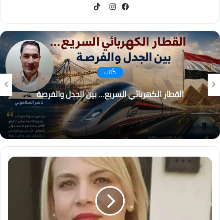
TikTok
فيسبوك
انستقرام
كُتاب
التغير المناخي… من التحذير إلى الاحتراق ، هل أصبح
العالم يعيش عصر الكوارث المناخية؟