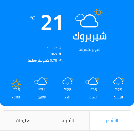
21
℃
شيربروك
29º - 21º
غيوم متفرقة
96%
0.78 كيلومتر/ساعة
26
31
28
28
29
℃
℃
℃
℃
℃
الجمعة
السبت
الأحد
الأثنين
الثلاثاء
الأشهر
الأخيرة
تعليقات