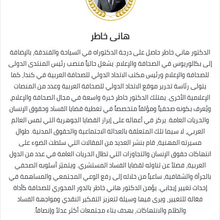
هانى خاطر
الدكتور هاني خاطر حاصل على درجة الدكتوراه في السياحة والفندقة، بالإضافة
إلى بكالوريوس في الصحافة والإعلام. يشغل حالياً منصب رئيس المنتدى الدولى
للصحافة والإعلام ورئيس مكتب الاتحاد الدولي للصحافة العربية في كندا، كما
يتولى رئاسة تحرير موقع الاتحاد الدولي للصحافة العربية وعدد من المنصات
الإعلامية الأخرى. يمتلك الدكتور خاطر خبرة واسعة في مجال الصحافة والإعلام،
ويُعرف بكونه صحفياً ومؤلفاً متخصصاً في تغطية قضايا الفساد وحقوق الإنسان
والحريات العامة. يركز في أعماله على إبراز القضايا الجوهرية التي تمس العالم
العربي، لا سيما تلك المتعلقة بالعدالة الاجتماعية والحقوق المدنية. طوال
مسيرته المهنية، قام بنشر العديد من المقالات التي سلطت الضوء على
انتهاكات حقوق الإنسان والتجاوزات التي تطال الحريات العامة في عدد من الدول
العربية، فضلاً عن تناوله لقضايا الفساد المستشري. ويتميّز أسلوبه الصحفي
بالجرأة والشفافية، ساعياً من خلاله إلى رفع الوعي المجتمعي والمساهمة في
إحداث تغيير إيجابي. يؤمن الدكتور هاني خاطر بالدور المحوري للصحافة كأداة
فعّالة للتغيير، ويرى فيها وسيلة لتعزيز التفكير النقدي ومواجهة الفساد
والظلم والانتهاكات، بهدف بناء مجتمعات أكثر عدلاً وإنصافاً.