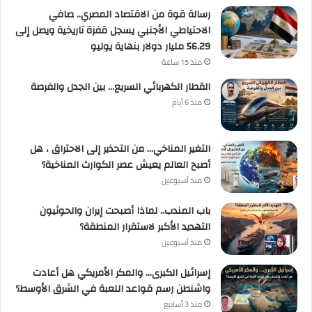
رسالة قوة من الاقتصاد المصري.. صافي
الاحتياطي الأجنبي يسجل قفزة تاريخية ويصل إلى
56.29 مليار دولار بنهاية يوليو
منذ 15 ساعة
القطار الكهربائي السريع… بين الجدل والفرصة
منذ 6 أيام
التغير المناخي… من التحذير إلى الاحتراق ، هل
أصبح العالم يعيش عصر الكوارث المناخية؟
منذ أسبوعين
باب المندب.. لماذا أصبحت إيران والحوثيون
التهديد الأكبر لاستقرار المنطقة؟
منذ أسبوعين
إسرائيل الكبرى… والمكر الأمريكي هل أعادت
واشنطن رسم قواعد اللعبة في الشرق الأوسط؟
منذ 3 أسابيع