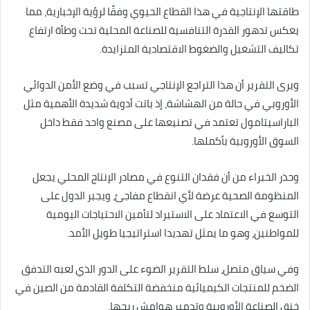
طاقتها الإنتاجية في هذا القطاع الحيوي وفقًا لرؤية الإخبارية، مما
يعكس تدهور القدرة التنافسية للصناعة المحلية تحت وطأة ارتفاع
تكاليف التشغيل والضغوط الاقتصادية المتزايدة.
ويرى التقرير أن هذا التراجع الإنتاجي تسبب في وضع الأمن الدوائي
الأوروبي في حالة من الهشاشة، إذ باتت أدوية شديدة الأهمية مثل
الباراسيتامول تعتمد في تصنيعها على مصنع واحد فقط داخل
السوق الأوروبية بأكملها.
وحذر الخبراء من أن فقدان التنوع في مصادر الإنتاج المحلي يجعل
المنظومة الصحية عرضة لأي انقطاع مفاجئ، ويجبر الدول على
التوسع في الاعتماد على الاستيراد لتأمين الاحتياجات اليومية
للمواطنين، وهو ما يمثل تهديدا استراتيجيا طويل الأمد.
وفي سياق متصل، سلط التقرير الضوء على الدور الذي لعبه التدفق
الضخم للمنتجات الكيميائية منخفضة التكلفة القادمة من الصين في
خنق الصناعة الأوروبية وتدمير هوامش ربحها.