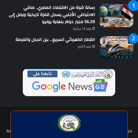
رسالة قوة من الاقتصاد المصري.. صافي
الاحتياطي الأجنبي يسجل قفزة تاريخية ويصل إلى
56.29 مليار دولار بنهاية يوليو
منذ 15 ساعة
القطار الكهربائي السريع… بين الجدل والفرصة
منذ 6 أيام
حقوق النشر © | جميع الحقوق محفوظة للاتحاد الدولى للصحافة العربية
2026
من نحن؟
هيئة التحرير
عضوية الإتحاد
سياسة الخصوصية
شروط الخدمة
للإعلان
اتصل بنا