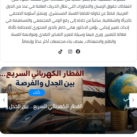
انتهاكات حقوق الإنسان والتجاوزات التي تطال الحريات العامة في عدد من الدول
العربية، فضلاً عن تناوله لقضايا الفساد المستشري. ويتميّز أسلوبه الصحفي
بالجرأة والشفافية، ساعياً من خلاله إلى رفع الوعي المجتمعي والمساهمة في
إحداث تغيير إيجابي. يؤمن الدكتور هاني خاطر بالدور المحوري للصحافة كأداة
فعّالة للتغيير، ويرى فيها وسيلة لتعزيز التفكير النقدي ومواجهة الفساد
والظلم والانتهاكات، بهدف بناء مجتمعات أكثر عدلاً وإنصافاً.
TikTok
فيسبوك
انستقرام
كُتاب
القطار الكهربائي السريع… بين الجدل والفرصة