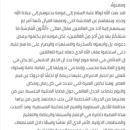
ومقبولًا.
لقد بعث الله لوطًا عليه السلام إلى قومه يدعوهم إلى عبادة الله
وحده، وينهاهم عن الفاحشة التي وصفها القرآن بأنها أمر لم
يسبقهم إليه أحد من العالمين، فقال تعالى: ﴿أَتَأْتُونَ الْفَاحِشَةَ مَا
سَبَقَكُمْ بِهَا مِنْ أَحَدٍ مِنَ الْعَالَمِينَ﴾. لكن قومه لم يكتفوا برفض
دعوته، بل واجهوه بالسخرية والاستهزاء والإصرار على ما هم عليه،
حتى استحقوا عقاب الله الذي جعله عبرة للعالمين.
إن المتأمل في قصة قوم لوط يجد أن الخطر الحقيقي لم يكن في
وقوع الفاحشة فحسب، وإنما في تحويلها إلى ثقافة عامة وسلوك
مُعلن، ثم اعتبار الاعتراض عليها جريمة أو تخلفًا أو خروجًا عن قيم
العصر. وهنا تكمن العبرة التي تتجدد في كل زمان ومكان.
واليوم يتصاعد الجدل العالمي حول قضايا المثلية الجنسية، بين من
يعتبرها من الحريات الشخصية التي يجب حمايتها، وبين من يراها
مخالفة للأديان السماوية والقيم الاجتماعية المستقرة. وقد أصبحت
هذه القضية حاضرة في الإعلام والسينما والرياضة والتعليم
والمنظمات الدولية، الأمر الذي أثار نقاشًا واسعًا داخل المجتمعات