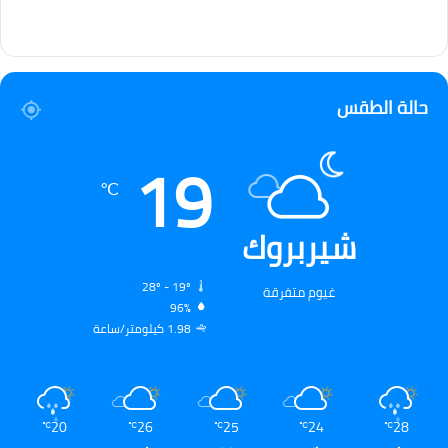
حالة الطقس
19
℃
شيربروك
28º - 19º
غيوم متفرقة
96%
1.98 كيلومتر/ساعة
20
26
25
24
28
℃
℃
℃
℃
℃