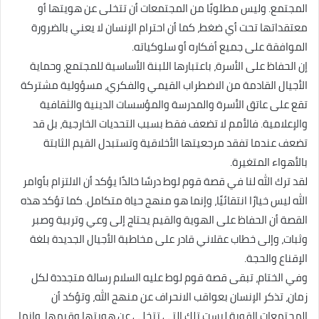
المجتمع. وليس مطلوبًا من المجتمعات أن تتخلى عن هويتها أو
معتقداتها تحت أي ضغط، كما أن احترام الإنسان لا يعني بالضرورة
الموافقة على جميع أفكاره أو سلوكياته.
إن الحفاظ على الأسرة، باعتبارها اللبنة الأساسية للمجتمع، وحماية
الأجيال القادمة من الاضطراب القيمي والفكري، مسؤولية مشتركة
تقع على عاتق الأسرة والمدرسة والمؤسسات الدينية والثقافية
والإعلامية. فالأمم لا تضعف فقط بسبب التحديات الخارجية، بل قد
تضعف عندما تفقد مرجعيتها الأخلاقية وتستبدل القيم الثابتة
بالأهواء المتغيرة.
لقد ترك الله لنا في قصة قوم لوط درسًا خالدًا يؤكد أن الالتزام بأوامر
الله ليس خيارًا انتقائيًا، وإنما هو منهج حياة متكامل. كما تؤكد هذه
القصة أن الحفاظ على الهوية والقيم يحتاج إلى وعي وتربية وصبر
وثبات، وإلى خطاب عقلاني قادر على مخاطبة الأجيال الجديدة بلغة
الإقناع والحجة.
وفي الختام، تبقى قصة قوم لوط عليه السلام رسالة متجددة لكل
زمان، تذكر الإنسان بعواقب الانحراف عن منهج الله، وتؤكد أن
المجتمعات القوية ليست تلك التي تتخلى عن هويتها وقيمها، وإنما