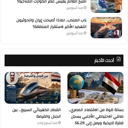
أصبح العالم يعيش عصر الكوارث المناخية؟
منذ أسبوعين
باب المندب.. لماذا أصبحت إيران والحوثيون
التهديد الأكبر لاستقرار المنطقة؟
منذ أسبوعين
أحدث الأخبار
رسالة قوة من الاقتصاد المصري..
القطار الكهربائي السريع… بين
صافي الاحتياطي الأجنبي يسجل
الجدل والفرصة
قفزة تاريخية ويصل إلى 56.29
منذ أسبوع واحد