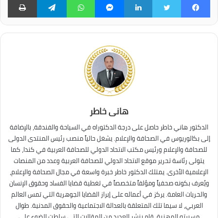
فيسبوك
تويتر
لينكدإن
ماسنجر
واتساب
تيلقرام
طبا
هانى خاطر
الدكتور هاني خاطر حاصل على درجة الدكتوراه في السياحة والفندقة، بالإضافة
إلى بكالوريوس في الصحافة والإعلام. يشغل حالياً منصب رئيس المنتدى الدولى
للصحافة والإعلام ورئيس مكتب الاتحاد الدولي للصحافة العربية في كندا، كما
يتولى رئاسة تحرير موقع الاتحاد الدولي للصحافة العربية وعدد من المنصات
الإعلامية الأخرى. يمتلك الدكتور خاطر خبرة واسعة في مجال الصحافة والإعلام،
ويُعرف بكونه صحفياً ومؤلفاً متخصصاً في تغطية قضايا الفساد وحقوق الإنسان
والحريات العامة. يركز في أعماله على إبراز القضايا الجوهرية التي تمس العالم
العربي، لا سيما تلك المتعلقة بالعدالة الاجتماعية والحقوق المدنية. طوال
مسيرته المهنية، قام بنشر العديد من المقالات التي سلطت الضوء على