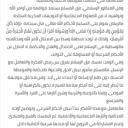
المحافظة التي تتمسك بهويتها الدينية والثقافية.
ومن المنظور الإسلامي، فإن المسلم يستمد مواقفه من أوامر الله
ونواهيه، لا من الضغوط الاجتماعية أو التوجهات الفكرية السائدة.
فالإيمان يقوم على التسليم لأحكام الله تعالى، قال سبحانه: ﴿وَمَا كَانَ
لِمُؤْمِنٍ وَلَا مُؤْمِنَةٍ إِذَا قَضَى اللَّهُ وَرَسُولُهُ أَمْرًا أَنْ يَكُونَ لَهُمُ الْخِيَرَةُ مِنْ
أَمْرِهِمْ﴾. ولذلك لا توجد منطقة وسط بين الامتثال لأمر الله ومخالفته؛
فالوسطية في الإسلام تعني الاعتدال والعدل والحكمة، لا التنازل عن
الأحكام الشرعية أو المساومة على الثوابت.
وفي الوقت نفسه، فإن الإسلام يفرق بين رفض الفكرة والتعامل مع
الإنسان. فالمسلم مأمور ببيان الحق والدعوة بالحكمة والموعظة
الحسنة، دون ظلم أو إساءة أو اعتداء على أحد. ومن هنا فإن مواجهة
ما يُنظر إليه على أنه أفكار هادمة للقيم لا تكون بالكراهية أو
الفوضى، وإنما بالتوعية والتربية وشرح آثارها على الفرد والأسرة
والمجتمع.
فالتعامل مع هذه الأفكار يبدأ ببيان الحكم الشرعي، وتوضيح أوجه
المخالفة وآثارها الاجتماعية والأخلاقية، ثم التمسك بالقيم والمبادئ
وعدم المشاركة في الترويج لها أو منحها شرعية أخلاقية داخل