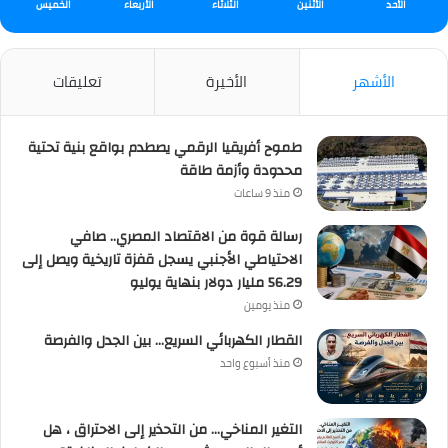
الأحد
الأثنين
الثلاثاء
الأربعاء
الخميس
الأشهر
الأخيرة
تعليقات
طموح أفريقيا الرقمي يصطدم بواقع بنية تحتية
محدودة وأزمة طاقة
منذ 9 ساعات
رسالة قوة من الاقتصاد المصري.. صافي
الاحتياطي الأجنبي يسجل قفزة تاريخية ويصل إلى
56.29 مليار دولار بنهاية يوليو
منذ يومين
القطار الكهربائي السريع… بين الجدل والفرصة
منذ أسبوع واحد
التغير المناخي… من التحذير إلى الاحتراق ، هل