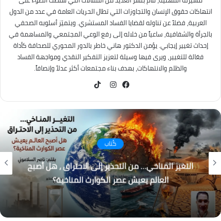
مسيرته المهنية، قام بنشر العديد من المقالات التي سلطت الضوء على
انتهاكات حقوق الإنسان والتجاوزات التي تطال الحريات العامة في عدد من الدول
العربية، فضلاً عن تناوله لقضايا الفساد المستشري. ويتميّز أسلوبه الصحفي
بالجرأة والشفافية، ساعياً من خلاله إلى رفع الوعي المجتمعي والمساهمة في
إحداث تغيير إيجابي. يؤمن الدكتور هاني خاطر بالدور المحوري للصحافة كأداة
فعّالة للتغيير، ويرى فيها وسيلة لتعزيز التفكير النقدي ومواجهة الفساد
والظلم والانتهاكات، بهدف بناء مجتمعات أكثر عدلاً وإنصافاً.
TikTok
فيسبوك
انستقرام
كُتاب
التغير المناخي… من التحذير إلى الاحتراق ، هل أصبح
العالم يعيش عصر الكوارث المناخية؟