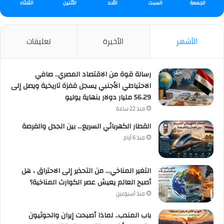
الجمعة
السبت
الأحد
الأثنين
الثلاثاء
الأشهر
الأخيرة
تعليقات
رسالة قوة من الاقتصاد المصري.. صافي
الاحتياطي الأجنبي يسجل قفزة تاريخية ويصل إلى
56.29 مليار دولار بنهاية يوليو
منذ 22 ساعة
القطار الكهربائي السريع… بين الجدل والفرصة
منذ 6 أيام
التغير المناخي… من التحذير إلى الاحتراق ، هل
أصبح العالم يعيش عصر الكوارث المناخية؟
منذ أسبوعين
باب المندب.. لماذا أصبحت إيران والحوثيون