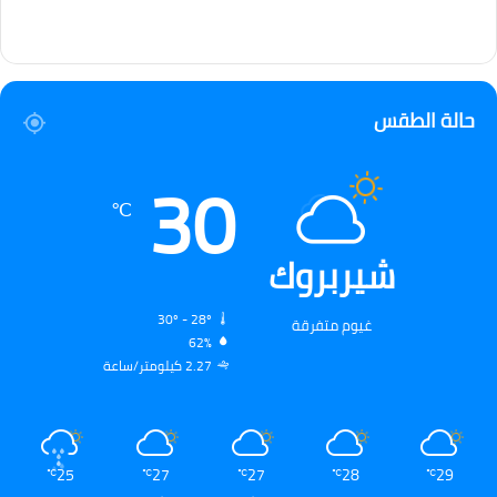
حالة الطقس
30
℃
شيربروك
30º - 28º
غيوم متفرقة
62%
2.27 كيلومتر/ساعة
25
27
27
28
29
℃
℃
℃
℃
℃