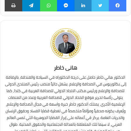
فيسبوك
تويتر
لينكدإن
ماسنجر
واتساب
تيلقرام
طبا
هانى خاطر
الدكتور هاني خاطر حاصل على درجة الدكتوراه في السياحة والفندقة، بالإضافة
إلى بكالوريوس في الصحافة والإعلام. يشغل حالياً منصب رئيس المنتدى الدولى
للصحافة والإعلام ورئيس مكتب الاتحاد الدولي للصحافة العربية في كندا، كما
يتولى رئاسة تحرير موقع الاتحاد الدولي للصحافة العربية وعدد من المنصات
الإعلامية الأخرى. يمتلك الدكتور خاطر خبرة واسعة في مجال الصحافة والإعلام،
ويُعرف بكونه صحفياً ومؤلفاً متخصصاً في تغطية قضايا الفساد وحقوق الإنسان
والحريات العامة. يركز في أعماله على إبراز القضايا الجوهرية التي تمس العالم
العربي، لا سيما تلك المتعلقة بالعدالة الاجتماعية والحقوق المدنية. طوال