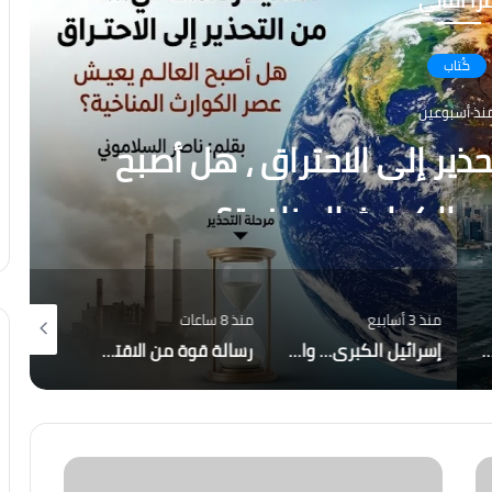
رأ التالي
كُتاب
نذ أسبوعين
ذير إلى الاحتراق ، هل أصبح
 الكوارث المناخية؟
منذ 3 أسابيع
منذ 8 ساعات
منذ 5 أيام
أصبحت إيران والحوثيون التهديد الأكبر لاستقرار المنطقة؟
إسرائيل الكبرى… والمكر الأمريكي هل أعادت واشنطن رسم قواعد اللعبة في الشرق الأوسط؟
رسالة قوة من الاقتصاد المصري.. صافي الاحتياطي الأجنبي يسجل قفزة تاريخية ويصل إلى 56.29 مليار دولار بنهاية يوليو