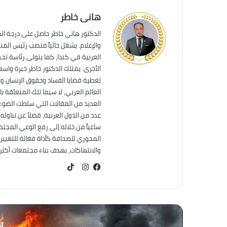
هانى خاطر
الدكتور هاني خاطر حاصل على درجة ال
والإعلام. يشغل حالياً منصب رئيس الم
العربية في كندا، كما يتولى رئاسة تحر
الأخرى. يمتلك الدكتور خاطر خبرة واس
تغطية قضايا الفساد وحقوق الإنسان وال
العالم العربي، لا سيما تلك المتعلقة ب
العديد من المقالات التي سلطت الضوء 
عدد من الدول العربية، فضلاً عن تناول
ساعياً من خلاله إلى رفع الوعي المجت
المحوري للصحافة كأداة فعّالة للتغيير
والانتهاكات، بهدف بناء مجتمعات أكثر عد
TikTok
فيسبوك
انستقرام