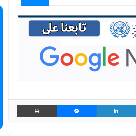
تويتر
لينكدإن
ماسنجر
طباعة