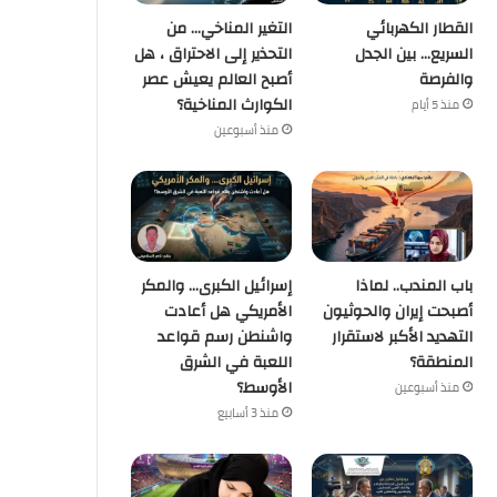
القطار الكهربائي
التغير المناخي… من
السريع… بين الجدل
التحذير إلى الاحتراق ، هل
والفرصة
أصبح العالم يعيش عصر
الكوارث المناخية؟
منذ 5 أيام
منذ أسبوعين
باب المندب.. لماذا
إسرائيل الكبرى… والمكر
أصبحت إيران والحوثيون
الأمريكي هل أعادت
التهديد الأكبر لاستقرار
واشنطن رسم قواعد
المنطقة؟
اللعبة في الشرق
الأوسط؟
منذ أسبوعين
منذ 3 أسابيع