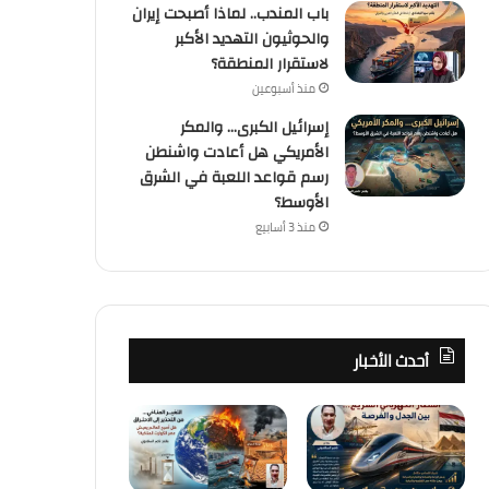
باب المندب.. لماذا أصبحت إيران
والحوثيون التهديد الأكبر
لاستقرار المنطقة؟
كُتاب
منذ أسبوعين
منذ أسبوعين
إسرائيل الكبرى… والمكر
باب المندب.. لماذا أصبحت إيران 
الأمريكي هل أعادت واشنطن
رسم قواعد اللعبة في الشرق
الأكبر لاستقرار الم
الأوسط؟
منذ 3 أسابيع
منذ أسبوعين
منذ أسبوعين
القطار الكهربائي السريع… بين الجدل والفرصة
التغير المناخي… من التحذير إلى الاحتراق ، هل أصبح العالم يعيش عصر الكوارث المناخية؟
باب المندب.. لماذا أصبحت إيران والحوثيون التهديد الأكبر لاستقرار المنطقة؟
أحدث الأخبار