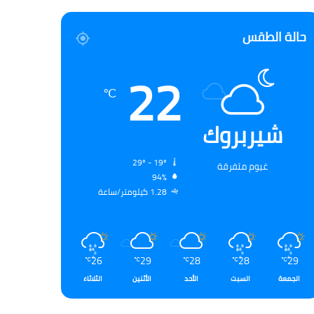
حالة الطقس
22
℃
شيربروك
29º - 19º
غيوم متفرقة
94%
1.28 كيلومتر/ساعة
26
29
28
28
29
℃
℃
℃
℃
℃
الجمعة
السبت
الأحد
الأثنين
الثلاثاء