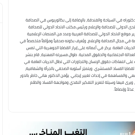
دكتوراه في السياحة والفندقة، بالإضافة إلى بكالوريوس في الصحافة
نتدى الدولى للصحافة والإعلام ورئيس مكتب الاتحاد الدولي للصحافة
ير موقع الاتحاد الدولي للصحافة العربية وعدد من المنصات الإعلامية
عة في مجال الصحافة والإعلام، ويُعرف بكونه صحفياً ومؤلفاً متخصصاً في
حريات العامة. يركز في أعماله على إبراز القضايا الجوهرية التي تمس
العدالة الاجتماعية والحقوق المدنية. طوال مسيرته المهنية، قام بنشر
على انتهاكات حقوق الإنسان والتجاوزات التي تطال الحريات العامة في
ه لقضايا الفساد المستشري. ويتميّز أسلوبه الصحفي بالجرأة والشفافية،
معي والمساهمة في إحداث تغيير إيجابي. يؤمن الدكتور هاني خاطر بالدور
، ويرى فيها وسيلة لتعزيز التفكير النقدي ومواجهة الفساد والظلم
لاً وإنصافاً.