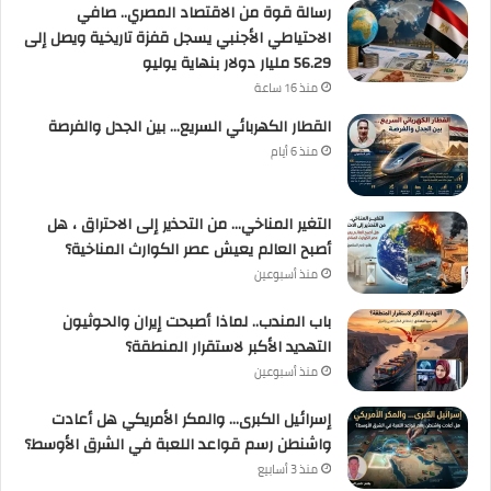
رسالة قوة من الاقتصاد المصري.. صافي
الاحتياطي الأجنبي يسجل قفزة تاريخية ويصل إلى
56.29 مليار دولار بنهاية يوليو
منذ 16 ساعة
القطار الكهربائي السريع… بين الجدل والفرصة
منذ 6 أيام
التغير المناخي… من التحذير إلى الاحتراق ، هل
أصبح العالم يعيش عصر الكوارث المناخية؟
منذ أسبوعين
باب المندب.. لماذا أصبحت إيران والحوثيون
التهديد الأكبر لاستقرار المنطقة؟
منذ أسبوعين
إسرائيل الكبرى… والمكر الأمريكي هل أعادت
واشنطن رسم قواعد اللعبة في الشرق الأوسط؟
منذ 3 أسابيع