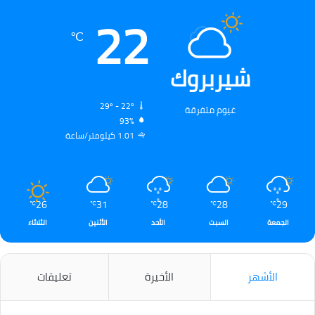
22
℃
شيربروك
29º - 22º
غيوم متفرقة
93%
1.01 كيلومتر/ساعة
26
31
28
28
29
℃
℃
℃
℃
℃
الجمعة
السبت
الأحد
الأثنين
الثلاثاء
الأشهر
الأخيرة
تعليقات