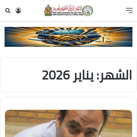
القائمة
تسجيل
بح
الدخول
عن
الشهر:
يناير 2026