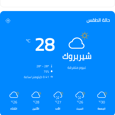
حالة الطقس
28
℃
شيربروك
28º - 28º
غيوم متفرقة
75%
0.41 كيلومتر/ساعة
26
28
27
26
30
℃
℃
℃
℃
℃
الجمعة
السبت
الأحد
الأثنين
الثلاثاء