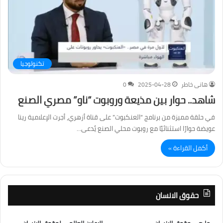
تكنولوجيا
هانى خاطر
2025-04-28
0
شاهد.. حوار بين مذيعة وروبوت “ناو” مصري الصنع
في حلقة مميزة من برنامج “العنكبوت” على قناة أزهري، أجرت الإعلامية رينا
عويضة حوارًا استثنائيًا مع روبوت محلي الصنع يُدعى…
أكمل القراءة »
حقوق الانسان