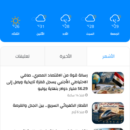
26
31
28
28
29
℃
℃
℃
℃
℃
الجمعة
السبت
الأحد
الأثنين
الثلاثاء
الأشهر
الأخيرة
تعليقات
رسالة قوة من الاقتصاد المصري.. صافي
الاحتياطي الأجنبي يسجل قفزة تاريخية ويصل إلى
56.29 مليار دولار بنهاية يوليو
منذ 14 ساعة
القطار الكهربائي السريع… بين الجدل والفرصة
منذ 6 أيام