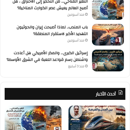
التغير المناخي… من التحذير إلى الاحتراق ، هل
أصبح العالم يعيش عصر الكوارث المناخية؟
منذ أسبوعين
باب المندب.. لماذا أصبحت إيران والحوثيون
التهديد الأكبر لاستقرار المنطقة؟
منذ أسبوعين
إسرائيل الكبرى… والمكر الأمريكي هل أعادت
واشنطن رسم قواعد اللعبة في الشرق الأوسط؟
منذ 3 أسابيع
أحدث الأخبار