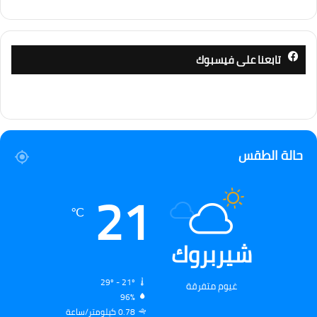
تابعنا على فيسبوك
حالة الطقس
21
℃
شيربروك
29º - 21º
غيوم متفرقة
96%
0.78 كيلومتر/ساعة