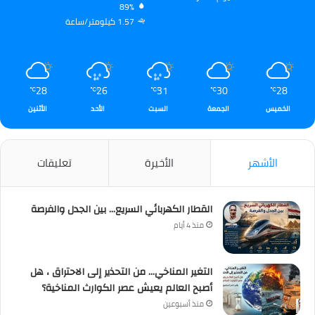
89%
1.57 كيلومتر/ساعة
28
26
31
30
28
℃
℃
℃
℃
℃
الخميس
الجمعة
السبت
الأحد
الأثنين
الأشهر
الأخيرة
تعليقات
القطار الكهربائي السريع… بين الجدل والفرصة
منذ 4 أيام
التغير المناخي… من التحذير إلى الاحتراق ، هل
أصبح العالم يعيش عصر الكوارث المناخية؟
منذ أسبوعين