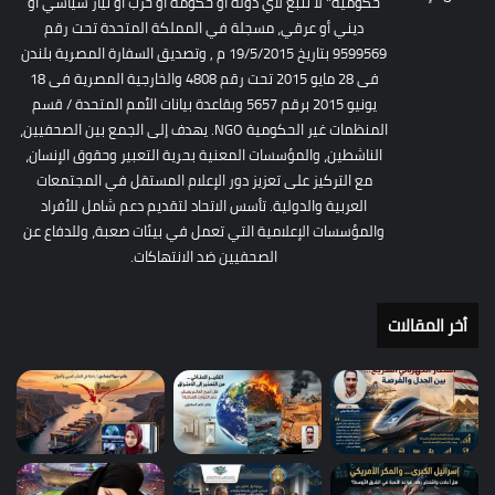
حكومية" لا تتبع لأي دولة أو حكومة أو حزب أو تيار سياسي أو
ديني أو عرقي، مسجلة في المملكة المتحدة تحت رقم
9599569 بتاريخ 19/5/2015 م , وتصديق السفارة المصرية بلندن
فى 28 مايو 2015 تحت رقم 4808 والخارجية المصرية فى 18
يونيو 2015 برقم 5657 وبقاعدة بيانات الأمم المتحدة / قسم
المنظمات غير الحكومية NGO. يهدف إلى الجمع بين الصحفيين،
الناشطين، والمؤسسات المعنية بحرية التعبير وحقوق الإنسان،
مع التركيز على تعزيز دور الإعلام المستقل في المجتمعات
العربية والدولية. تأسس الاتحاد لتقديم دعم شامل للأفراد
والمؤسسات الإعلامية التي تعمل في بيئات صعبة، وللدفاع عن
الصحفيين ضد الانتهاكات.
أخر المقالات