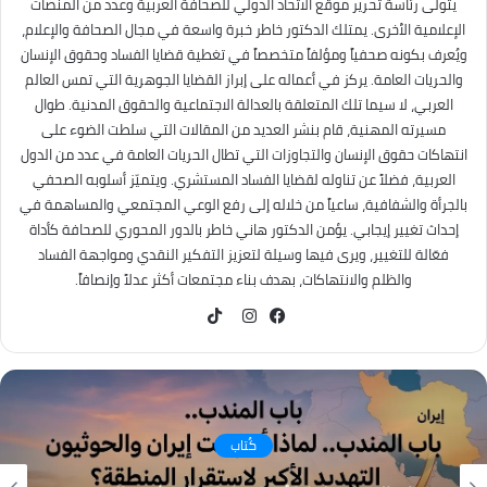
يتولى رئاسة تحرير موقع الاتحاد الدولي للصحافة العربية وعدد من المنصات
الإعلامية الأخرى. يمتلك الدكتور خاطر خبرة واسعة في مجال الصحافة والإعلام،
ويُعرف بكونه صحفياً ومؤلفاً متخصصاً في تغطية قضايا الفساد وحقوق الإنسان
والحريات العامة. يركز في أعماله على إبراز القضايا الجوهرية التي تمس العالم
العربي، لا سيما تلك المتعلقة بالعدالة الاجتماعية والحقوق المدنية. طوال
مسيرته المهنية، قام بنشر العديد من المقالات التي سلطت الضوء على
انتهاكات حقوق الإنسان والتجاوزات التي تطال الحريات العامة في عدد من الدول
العربية، فضلاً عن تناوله لقضايا الفساد المستشري. ويتميّز أسلوبه الصحفي
بالجرأة والشفافية، ساعياً من خلاله إلى رفع الوعي المجتمعي والمساهمة في
إحداث تغيير إيجابي. يؤمن الدكتور هاني خاطر بالدور المحوري للصحافة كأداة
فعّالة للتغيير، ويرى فيها وسيلة لتعزيز التفكير النقدي ومواجهة الفساد
والظلم والانتهاكات، بهدف بناء مجتمعات أكثر عدلاً وإنصافاً.
TikTok
فيسبوك
انستقرام
كُتاب