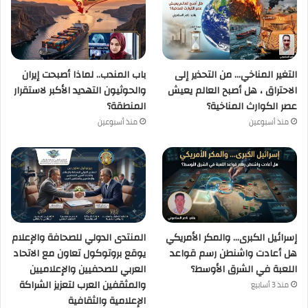
التغير المناخي… من التحذير إلى
باب المندب.. لماذا أصبحت إيران
الاحتراق ، هل أصبح العالم يعيش
والحوثيون التهديد الأكبر لاستقرار
عصر الكوارث المناخية؟
المنطقة؟
منذ أسبوعين
منذ أسبوعين
إسرائيل الكبرى… والمكر الأمريكي
المنتدى الدولي للصحافة والإعلام
هل أعادت واشنطن رسم قواعد
يوقع بروتوكول تعاون مع الاتحاد
اللعبة في الشرق الأوسط؟
العربي للصحفيين والإعلاميين
والمثقفين العرب لتعزيز الشراكة
منذ 3 أسابيع
الإعلامية والثقافية