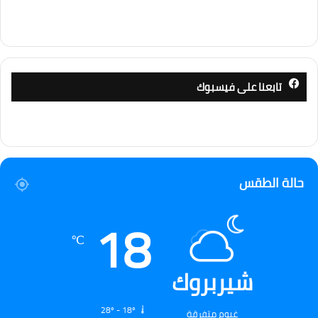
تابعنا على فيسبوك
حالة الطقس
18
℃
شيربروك
28º - 18º
غيوم متفرقة