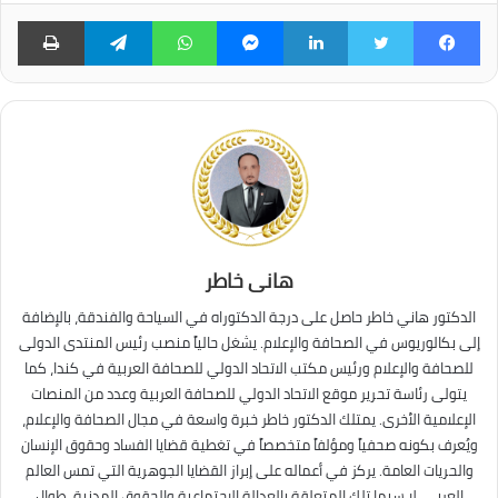
فيسبوك
تويتر
لينكدإن
ماسنجر
واتساب
تيلقرام
طبا
هانى خاطر
الدكتور هاني خاطر حاصل على درجة الدكتوراه في السياحة والفندقة، بالإضافة
إلى بكالوريوس في الصحافة والإعلام. يشغل حالياً منصب رئيس المنتدى الدولى
للصحافة والإعلام ورئيس مكتب الاتحاد الدولي للصحافة العربية في كندا، كما
يتولى رئاسة تحرير موقع الاتحاد الدولي للصحافة العربية وعدد من المنصات
الإعلامية الأخرى. يمتلك الدكتور خاطر خبرة واسعة في مجال الصحافة والإعلام،
ويُعرف بكونه صحفياً ومؤلفاً متخصصاً في تغطية قضايا الفساد وحقوق الإنسان
والحريات العامة. يركز في أعماله على إبراز القضايا الجوهرية التي تمس العالم
العربي، لا سيما تلك المتعلقة بالعدالة الاجتماعية والحقوق المدنية. طوال