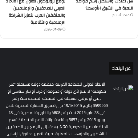
هل أعادت واشنطن رسم قواعد
يوقع بروتوكول تعاون مع الاتحاد
اللعبة في الشرق الأوسط؟
العربي للصحفيين والإعلاميين
والمثقفين العرب لتعزيز الشراكة
منذ 3 أسابيع
الإعلامية والثقافية
2026-07-09
عن الإتحاد
الاتحاد الدولي للصحافة العربية، منظمة دولية مستقلة "غير
حكومية" لا تتبع لأي دولة أو حكومة أو حزب أو تيار سياسي أو
ديني أو عرقي، مسجلة في المملكة المتحدة تحت رقم
9599569 بتاريخ 19/5/2015 م , وتصديق السفارة المصرية بلندن
فى 28 مايو 2015 تحت رقم 4808 والخارجية المصرية فى 18
يونيو 2015 برقم 5657 وبقاعدة بيانات الأمم المتحدة / قسم
المنظمات غير الحكومية NGO. يهدف إلى الجمع بين الصحفيين،
الناشطين، والمؤسسات المعنية بحرية التعبير وحقوق الإنسان،