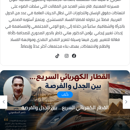
مسيرته المهنية، قام بنشر العديد من المقالات التي سلطت الضوء على
انتهاكات حقوق الإنسان والتجاوزات التي تطال الحريات العامة في عدد من الدول
العربية، فضلاً عن تناوله لقضايا الفساد المستشري. ويتميّز أسلوبه الصحفي
بالجرأة والشفافية، ساعياً من خلاله إلى رفع الوعي المجتمعي والمساهمة في
إحداث تغيير إيجابي. يؤمن الدكتور هاني خاطر بالدور المحوري للصحافة كأداة
فعّالة للتغيير، ويرى فيها وسيلة لتعزيز التفكير النقدي ومواجهة الفساد
والظلم والانتهاكات، بهدف بناء مجتمعات أكثر عدلاً وإنصافاً.
TikTok
فيسبوك
انستقرام
كُتاب
القطار الكهربائي السريع… بين الجدل والفرصة