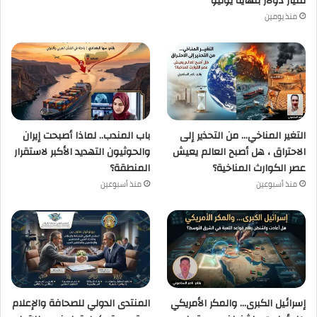
مليار دولار بنهاية يوليو
منذ يومين
التغير المناخي… من التحذير إلى
باب المندب.. لماذا أصبحت إيران
الاحتراق ، هل أصبح العالم يعيش
والحوثيون التهديد الأكبر لاستقرار
عصر الكوارث المناخية؟
المنطقة؟
منذ أسبوعين
منذ أسبوعين
إسرائيل الكبرى… والمكر الأمريكي
المنتدى الدولي للصحافة والإعلام