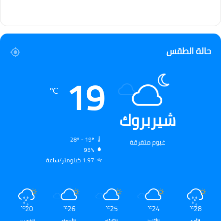
حالة الطقس
19
℃
شيربروك
28º - 19º
غيوم متفرقة
95%
1.97 كيلومتر/ساعة
20
26
25
24
28
℃
℃
℃
℃
℃
الأحد
الأثنين
الثلاثاء
الأربعاء
الخميس