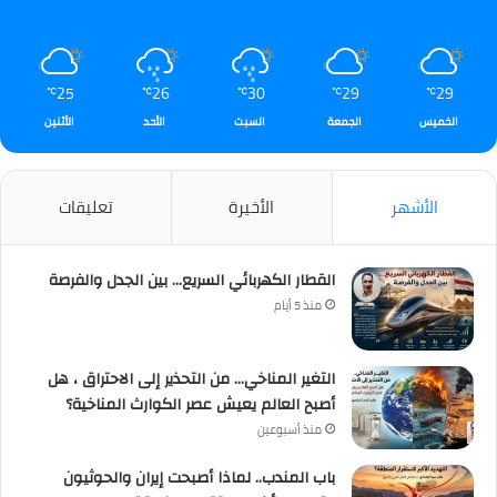
25
26
30
29
29
℃
℃
℃
℃
℃
الخميس
الجمعة
السبت
الأحد
الأثنين
الأشهر
الأخيرة
تعليقات
القطار الكهربائي السريع… بين الجدل والفرصة
منذ 5 أيام
التغير المناخي… من التحذير إلى الاحتراق ، هل
أصبح العالم يعيش عصر الكوارث المناخية؟
منذ أسبوعين
باب المندب.. لماذا أصبحت إيران والحوثيون