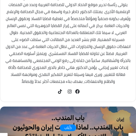
يتولى رئاسة تحرير موقع الاتحاد الدولي للصحافة العربية وعدد من المنصات
الإعلامية الأخرى. يمتلك الدكتور خاطر خبرة واسعة في مجال الصحافة والإعلام،
ويُعرف بكونه صحفياً ومؤلفاً متخصصاً في تغطية قضايا الفساد وحقوق الإنسان
والحريات العامة. يركز في أعماله على إبراز القضايا الجوهرية التي تمس العالم
العربي، لا سيما تلك المتعلقة بالعدالة الاجتماعية والحقوق المدنية. طوال
مسيرته المهنية، قام بنشر العديد من المقالات التي سلطت الضوء على
انتهاكات حقوق الإنسان والتجاوزات التي تطال الحريات العامة في عدد من الدول
العربية، فضلاً عن تناوله لقضايا الفساد المستشري. ويتميّز أسلوبه الصحفي
بالجرأة والشفافية، ساعياً من خلاله إلى رفع الوعي المجتمعي والمساهمة في
إحداث تغيير إيجابي. يؤمن الدكتور هاني خاطر بالدور المحوري للصحافة كأداة
فعّالة للتغيير، ويرى فيها وسيلة لتعزيز التفكير النقدي ومواجهة الفساد
والظلم والانتهاكات، بهدف بناء مجتمعات أكثر عدلاً وإنصافاً.
TikTok
فيسبوك
انستقرام
كُتاب