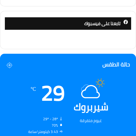
تابعنا على فيسبوك
حالة الطقس
29
℃
شيربروك
29º - 28º
غيوم متفرقة
70%
3.43 كيلومتر/ساعة