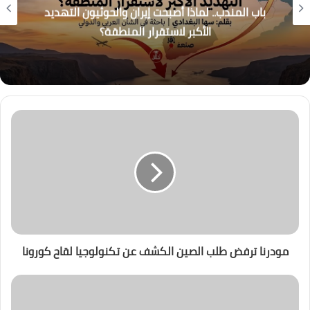
باب المندب.. لماذا أصبحت إيران والحوثيون التهديد
الأكبر لاستقرار المنطقة؟
مودرنا ترفض طلب الصين الكشف عن تكنولوجيا لقاح كورونا