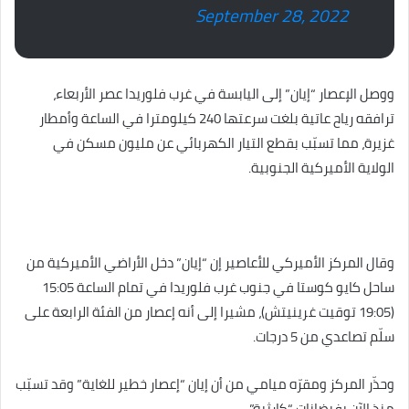
September 28, 2022
ووصل الإعصار “إيان” إلى اليابسة في غرب فلوريدا عصر الأربعاء،
ترافقه رياح عاتية بلغت سرعتها 240 كيلومترا في الساعة وأمطار
غزيرة، مما تسبّب بقطع التيار الكهربائي عن مليون مسكن في
الولاية الأميركية الجنوبية.
وقال المركز الأميركي للأعاصير إن “إيان” دخل الأراضي الأميركية من
ساحل كايو كوستا في جنوب غرب فلوريدا في تمام الساعة 15:05
(19:05 توقيت غرينيتش)، مشيرا إلى أنه إعصار من الفئة الرابعة على
سلّم تصاعدي من 5 درجات.
وحذّر المركز ومقرّه ميامي من أن إيان “إعصار خطير للغاية” وقد تسبّب
منذ الآن بفيضانات “كارثية”.