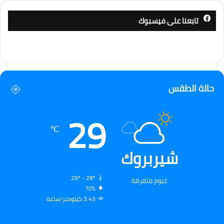
تابعنا على فيسبوك
حالة الطقس
29
℃
شيربروك
29º - 28º
غيوم متفرقة
70%
3.43 كيلومتر/ساعة