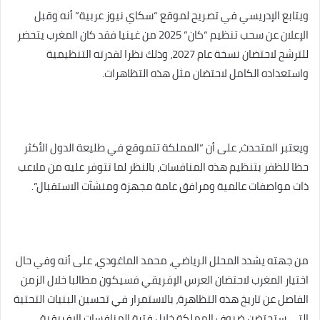
ويتابع الإدريسي في تصريح لموقع “سكاي نيوز عربية” أنه وقبل
الإعلان عن سحب تنظيم “كان” 2025 من غينيا فقد كان المغرب يتحضر
للترشح لاحتضان نسخة عام 2027، وذلك نظرا لقدرته التنظيمية
واستعداده الكامل لاحتضان مثل هذه التظاهرات.
ويعتبر المتحدث، على أن “المملكة تتموقع في طليعة الدول الأكثر
حظا للظفر بتنظيم هذه المنافسات، بالنظر لما تتوفر عليه من ملاعب
ذات مواصفات عالمية ومرافق عامة مجهزة ومنشآت الاستقبال”.
من جهته يشدد المحلل الرياضي، محمد الماغودي، على أنه وفي حال
اختيار المغرب لاحتضان العرس الإفريقي فسيكون مطالبا خلال الزمن
الفاصل عن تاريخ هذه التظاهرة، بالاستمرار في تحسين البنيات التحتية
التي ستحتضن ضيوف المملكة خلال فترة المنافسات الإفريقية.