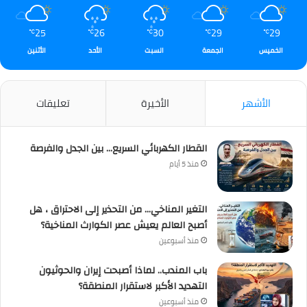
25
26
30
29
29
℃
℃
℃
℃
℃
الخميس
الجمعة
السبت
الأحد
الأثنين
الأشهر
الأخيرة
تعليقات
القطار الكهربائي السريع… بين الجدل والفرصة
منذ 5 أيام
التغير المناخي… من التحذير إلى الاحتراق ، هل
أصبح العالم يعيش عصر الكوارث المناخية؟
منذ أسبوعين
باب المندب.. لماذا أصبحت إيران والحوثيون
التهديد الأكبر لاستقرار المنطقة؟
منذ أسبوعين