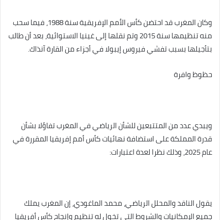
وكان المغرب قد احتضن كأس الأمم الإفريقية سنة 1988، فيما سحب
منه تنظيمها سنة 2015 وتم نقلها إلى غينيا الاستوائية، بعد أن طالب
بتأجيلها بسبب تفشي فيروس إيبولا في أجزاء من القارة آنذاك.
حظوظ وافرة
ويبدي عدد من المتتبعين للشأن الرياضي في المغرب تفاؤلا بشأن
قدرة المملكة على استضافة نهائيات كأس أمم إفريقيا المقررة في
عام 2025، وذلك نظرا لعدة اعتبارات:
يقول الناقد والمحلل الرياضي، محمد الماغودي، إن المغرب يملك
جميع الإمكانيات والشروط التي تخول له تنظيم وإنجاح كأس أفريقيا