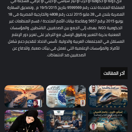
لأي دولة أو حكومة أو حزب أو تيار سياسي أو ديني أو عرقي، مسجلة في
المملكة المتحدة تحت رقم 9599569 بتاريخ 19/5/2015 م , وتصديق السفارة
المصرية بلندن فى 28 مايو 2015 تحت رقم 4808 والخارجية المصرية فى 18
يونيو 2015 برقم 5657 وبقاعدة بيانات الأمم المتحدة / قسم المنظمات غير
الحكومية NGO. يهدف إلى الجمع بين الصحفيين، الناشطين، والمؤسسات
المعنية بحرية التعبير وحقوق الإنسان، مع التركيز على تعزيز دور الإعلام
المستقل في المجتمعات العربية والدولية. تأسس الاتحاد لتقديم دعم شامل
للأفراد والمؤسسات الإعلامية التي تعمل في بيئات صعبة، وللدفاع عن
الصحفيين ضد الانتهاكات.
أخر المقالات