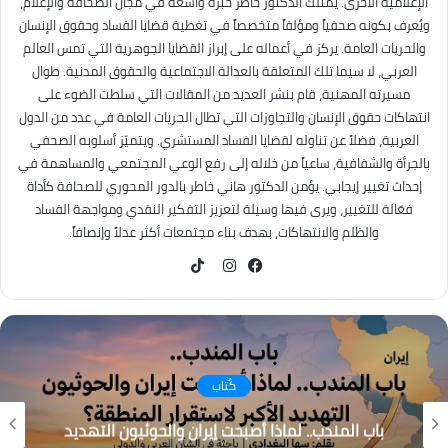
الإعلامية الأخرى. يمتلك الدكتور خاطر خبرة واسعة في مجال الصحافة والإعلام،
ويُعرف بكونه صحفياً ومؤلفاً متخصصاً في تغطية قضايا الفساد وحقوق الإنسان
والحريات العامة. يركز في أعماله على إبراز القضايا الجوهرية التي تمس العالم
العربي، لا سيما تلك المتعلقة بالعدالة الاجتماعية والحقوق المدنية. طوال
مسيرته المهنية، قام بنشر العديد من المقالات التي سلطت الضوء على
انتهاكات حقوق الإنسان والتجاوزات التي تطال الحريات العامة في عدد من الدول
العربية، فضلاً عن تناوله لقضايا الفساد المستشري. ويتميّز أسلوبه الصحفي
بالجرأة والشفافية، ساعياً من خلاله إلى رفع الوعي المجتمعي والمساهمة في
إحداث تغيير إيجابي. يؤمن الدكتور هاني خاطر بالدور المحوري للصحافة كأداة
فعّالة للتغيير، ويرى فيها وسيلة لتعزيز التفكير النقدي ومواجهة الفساد
والظلم والانتهاكات، بهدف بناء مجتمعات أكثر عدلاً وإنصافاً.
TikTok
فيسبوك
انستقرام
كُتاب
باب المندب.. لماذا أصبحت إيران والحوثيون التهديد