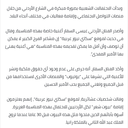
وبدأت الاحتفالات الشعبية بصورة مبكرة في الشارع الأردني من خلال
منصات التواصل الاجتماعي وإقامة فعاليات في مختلف أنحاء البلاد.
وأصدر الفنان الأردني عيسى السقار أغنية خاصة بهذه المناسبة، وقال
في حديث لموقع “سكاي نيوز عربية” إن مشاعر الفرح الكبير لا يمكن
أن توصف وأن أقل ما يمكن تقديمه بهذه المناسبة “هي أغنية يهنئ
بها الأمير المفدى”.
وأكد الفنان السقار، أنه حرص على عدم وجود أي حقوق ملكية ونشر
للأغنية التي نشرها على “يوتيوب” والمنصات الأخرى لاستخدامها من
قبل الجميع وتغني الجميع بحب الأمير الحسين.
وقالت شخصيات عشائرية، لموقع “سكاي نيوز عربية”، إنهم يعتزمون
إقامة “بيوت شعر” لكل الأردنيين للاحتفال بهذه المناسبة العزيزة،
أسوة بآبائهم الذين فتحوا مثل هذه البيوت قبل 30 عاما عندما تزوج
الملك عبد الله الثاني بالملكة رانيا.