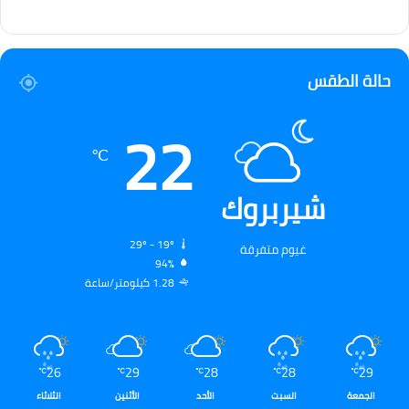
حالة الطقس
22
℃
شيربروك
29º - 19º
غيوم متفرقة
94%
1.28 كيلومتر/ساعة
26
29
28
28
29
℃
℃
℃
℃
℃
الجمعة
السبت
الأحد
الأثنين
الثلاثاء