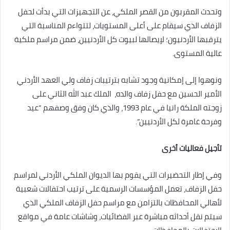
وتحدث المقربون من القصر الملكي، عن التجهيزات التي بدأت لحفل
الزفاف الذي سيقام على أعلى المستويات، لتتواءم المناسبة التي
يترقبها الأردنيون؛ لإيصالها لبيوت كل الأردنيين، ضمن مراسم ملكية
عالية المستوى.
ونوهوا إلى إمكانية وجود تشابه بترتيبات زفاف ولي العهد الأردني
الأمير الحسين مع حفل زفاف والده، الملك عبد الله الثاني على
زوجته الملكة رانيا في عام 1993، والذي كان وفق وصفهم “عيد
وفرحة غامرة لكل الأردنيين”.
تأجيل فعاليات أخرى
وفي إطار التحضيرات التي يقوم بها الديوان الملكي الأردني لمراسم
حفل الزفاف، تعمل المؤسسات الرسمية على ترتيب احتفالات شعبية
لأهالي المحافظات بالتزامن مع مراسم حفل الزفاف الملكي الذي
سيتم نقل أحداثه مباشرة عبر الفضائيات، وشاشات عامة في مواقع