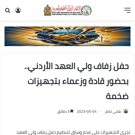
القائمة
تسجيل
بح
الدخول
عن
حفل زفاف ولي العهد الأردني..
بحضور قادة وزعماء بتجهيزات
ضخمة
هانى خاطر
2023-05-04
3 دقائق
تجري التجهيزات على قدم وساق لتنظيم حفل زفاف ولي العهد