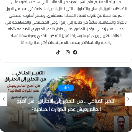
مسيرته المهنية، قام بنشر العديد من المقالات التي سلطت الضوء على
انتهاكات حقوق الإنسان والتجاوزات التي تطال الحريات العامة في عدد من الدول
العربية، فضلاً عن تناوله لقضايا الفساد المستشري. ويتميّز أسلوبه الصحفي
بالجرأة والشفافية، ساعياً من خلاله إلى رفع الوعي المجتمعي والمساهمة في
إحداث تغيير إيجابي. يؤمن الدكتور هاني خاطر بالدور المحوري للصحافة كأداة
فعّالة للتغيير، ويرى فيها وسيلة لتعزيز التفكير النقدي ومواجهة الفساد
والظلم والانتهاكات، بهدف بناء مجتمعات أكثر عدلاً وإنصافاً.
TikTok
فيسبوك
انستقرام
كُتاب
التغير المناخي… من التحذير إلى الاحتراق ، هل أصبح
العالم يعيش عصر الكوارث المناخية؟