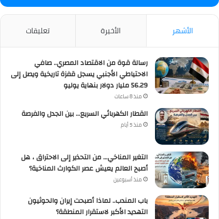
الأشهر
الأخيرة
تعليقات
رسالة قوة من الاقتصاد المصري.. صافي
الاحتياطي الأجنبي يسجل قفزة تاريخية ويصل إلى
56.29 مليار دولار بنهاية يوليو
منذ 8 ساعات
القطار الكهربائي السريع… بين الجدل والفرصة
منذ 5 أيام
التغير المناخي… من التحذير إلى الاحتراق ، هل
أصبح العالم يعيش عصر الكوارث المناخية؟
منذ أسبوعين
باب المندب.. لماذا أصبحت إيران والحوثيون
التهديد الأكبر لاستقرار المنطقة؟