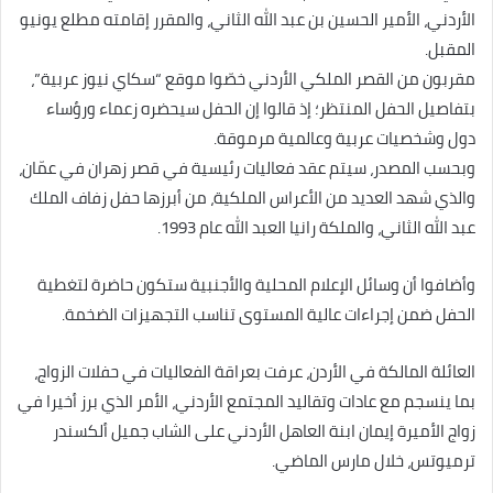
الأردني، الأمير الحسين بن عبد الله الثاني، والمقرر إقامته مطلع يونيو
المقبل.
مقربون من القصر الملكي الأردني خصّوا موقع “سكاي نيوز عربية”،
بتفاصيل الحفل المنتظر؛ إذ قالوا إن الحفل سيحضره زعماء ورؤساء
دول وشخصيات عربية وعالمية مرموقة.
وبحسب المصدر، سيتم عقد فعاليات رئيسية في قصر زهران في عمّان،
والذي شهد العديد من الأعراس الملكية، من أبرزها حفل زفاف الملك
عبد الله الثاني، والملكة رانيا العبد الله عام 1993.
وأضافوا أن وسائل الإعلام المحلية والأجنبية ستكون حاضرة لتغطية
الحفل ضمن إجراءات عالية المستوى تناسب التجهيزات الضخمة.
العائلة المالكة في الأردن، عرفت بعراقة الفعاليات في حفلات الزواج،
بما ينسجم مع عادات وتقاليد المجتمع الأردني، الأمر الذي برز أخيرا في
زواج الأميرة إيمان ابنة العاهل الأردني على الشاب جميل ألكسندر
ترميوتس، خلال مارس الماضي.