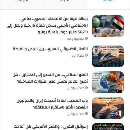
رسالة قوة من الاقتصاد المصري.. صافي
الاحتياطي الأجنبي يسجل قفزة تاريخية ويصل إلى
56.29 مليار دولار بنهاية يوليو
منذ يوم واحد
القطار الكهربائي السريع… بين الجدل والفرصة
منذ 6 أيام
التغير المناخي… من التحذير إلى الاحتراق ، هل
أصبح العالم يعيش عصر الكوارث المناخية؟
منذ أسبوعين
باب المندب.. لماذا أصبحت إيران والحوثيون
التهديد الأكبر لاستقرار المنطقة؟
منذ أسبوعين
إسرائيل الكبرى… والمكر الأمريكي هل أعادت