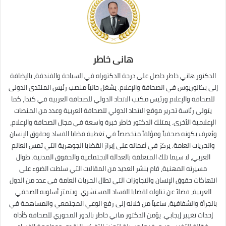
هانى خاطر
الدكتور هاني خاطر حاصل على درجة الدكتوراه في السياحة والفندقة، بالإضافة
إلى بكالوريوس في الصحافة والإعلام. يشغل حالياً منصب رئيس المنتدى الدولى
للصحافة والإعلام ورئيس مكتب الاتحاد الدولي للصحافة العربية في كندا، كما
يتولى رئاسة تحرير موقع الاتحاد الدولي للصحافة العربية وعدد من المنصات
الإعلامية الأخرى. يمتلك الدكتور خاطر خبرة واسعة في مجال الصحافة والإعلام،
ويُعرف بكونه صحفياً ومؤلفاً متخصصاً في تغطية قضايا الفساد وحقوق الإنسان
والحريات العامة. يركز في أعماله على إبراز القضايا الجوهرية التي تمس العالم
العربي، لا سيما تلك المتعلقة بالعدالة الاجتماعية والحقوق المدنية. طوال
مسيرته المهنية، قام بنشر العديد من المقالات التي سلطت الضوء على
انتهاكات حقوق الإنسان والتجاوزات التي تطال الحريات العامة في عدد من الدول
العربية، فضلاً عن تناوله لقضايا الفساد المستشري. ويتميّز أسلوبه الصحفي
بالجرأة والشفافية، ساعياً من خلاله إلى رفع الوعي المجتمعي والمساهمة في
إحداث تغيير إيجابي. يؤمن الدكتور هاني خاطر بالدور المحوري للصحافة كأداة