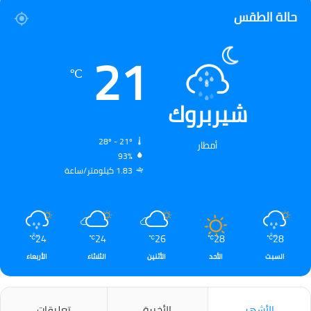
حالة الطقس
21
℃
شيربروك
28º - 21º
أمطار
93%
1.83 كيلومتر/ساعة
24
24
26
28
28
℃
℃
℃
℃
℃
السبت
الأحد
الأثنين
الثلاثاء
الأربعاء
الأشهر
الأخيرة
تعليقات