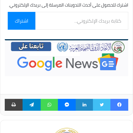
اشترك للحصول على أحدث التدوينات المرسلة إلى بريدك الإلكتروني.
كتابة
اشتراك
بريدك
الإلكتروني...
فيسبوك
تويتر
لينكدإن
ماسنجر
واتساب
تيلقرام
طبا