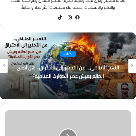
فعّالة للتغيير، ويرى فيها وسيلة لتعزيز التفكير النقدي ومواجهة الفساد
والظلم والانتهاكات، بهدف بناء مجتمعات أكثر عدلاً وإنصافاً.
TikTok
فيسبوك
انستقرام
كُتاب
التغير المناخي… من التحذير إلى الاحتراق ، هل أصبح
العالم يعيش عصر الكوارث المناخية؟