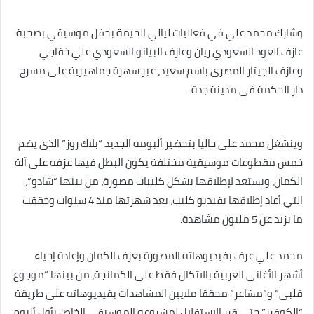
وشارك محمد علي في فعاليات ليالي الخيمة بحفل موسيقي بصحبة
عازف العود السعودي ريان وعازف البيانو السعودي علي خفاجي
وعازف الجيتار المصري باسم سعيد، عبر سهرة جماهيرية على مسرح
دار الحكمة في مدينة جدة.
وينشغل محمد علي حاليا بتحضير ألبومه الجديد “بلاك روز” الذي يضم
خمس مقطوعات موسيقية مختلفة يكون البطل فيها عزفه على آلة
الكمان، ويستعد لإطلاقها بشكل كليبات مصورة، من بينها “شادو”،
التي أعاد إطلاقها بفيديو كليب، بعد شهرتها منذ 4 سنوات وحققت
ما يزيد عن 5 مليون مشاهدة.
محمد علي عرف بفيديوهاته المصورة بعزف الكمان وإعادة إحياء
أشهر الأغاني العربية بالاتكال فقط على الكمانجة، من بينها “موجوع
قلبي” و”مشاعر” محققا ملايين المشاهدات بفيديوهاته على طريقة
“الكوفرز” حتى قرر الاستقلال لمشروعه الموسيقي الخاص بأول ألبوم