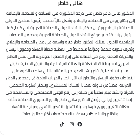
هانى خاطر
الدكتور هاني خاطر حاصل على درجة الدكتوراه في السياحة والفندقة، بالإضافة
إلى بكالوريوس في الصحافة والإعلام. يشغل حالياً منصب رئيس المنتدى الدولى
للصحافة والإعلام ورئيس مكتب الاتحاد الدولي للصحافة العربية في كندا، كما
يتولى رئاسة تحرير موقع الاتحاد الدولي للصحافة العربية وعدد من المنصات
الإعلامية الأخرى. يمتلك الدكتور خاطر خبرة واسعة في مجال الصحافة والإعلام،
ويُعرف بكونه صحفياً ومؤلفاً متخصصاً في تغطية قضايا الفساد وحقوق الإنسان
والحريات العامة. يركز في أعماله على إبراز القضايا الجوهرية التي تمس العالم
العربي، لا سيما تلك المتعلقة بالعدالة الاجتماعية والحقوق المدنية. طوال
مسيرته المهنية، قام بنشر العديد من المقالات التي سلطت الضوء على
انتهاكات حقوق الإنسان والتجاوزات التي تطال الحريات العامة في عدد من الدول
العربية، فضلاً عن تناوله لقضايا الفساد المستشري. ويتميّز أسلوبه الصحفي
بالجرأة والشفافية، ساعياً من خلاله إلى رفع الوعي المجتمعي والمساهمة في
إحداث تغيير إيجابي. يؤمن الدكتور هاني خاطر بالدور المحوري للصحافة كأداة
فعّالة للتغيير، ويرى فيها وسيلة لتعزيز التفكير النقدي ومواجهة الفساد
والظلم والانتهاكات، بهدف بناء مجتمعات أكثر عدلاً وإنصافاً.
TikTok
فيسبوك
انستقرام