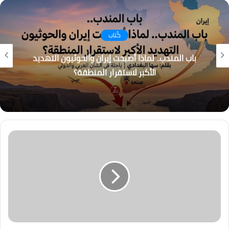
كُتاب
باب المندب.. لماذا أصبحت إيران والحوثيون التهديد
الأكبر لاستقرار المنطقة؟