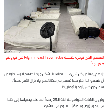
المهجع الذي توفره كنيسة Pilgrim Feast Tabernacles في تورونتو
صغير جداً.
’’إنهم يفعلون كل شيء لاستضافتنا بشكل جيد. لكنهم لا يستطيعون
أن يقدموا لنا أكثر مما تسمح به إمكاناتهم، ولا يزال الأمر صعباً‘‘،
تقول دوركاس أومبا أوماييكا.
وتروي الشابة الكونغولية ابنة الـ25 ربيعاً أنها عند وصولها إلى كندا
في تموز (يوليو) اضطُرَّت للنوم في الشارع.