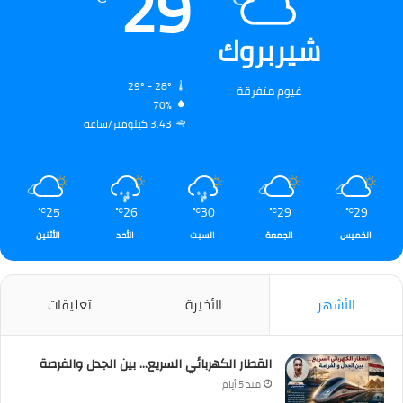
29
شيربروك
29º - 28º
غيوم متفرقة
70%
3.43 كيلومتر/ساعة
25
26
30
29
29
℃
℃
℃
℃
℃
الخميس
الجمعة
السبت
الأحد
الأثنين
الأشهر
الأخيرة
تعليقات
القطار الكهربائي السريع… بين الجدل والفرصة
منذ 5 أيام