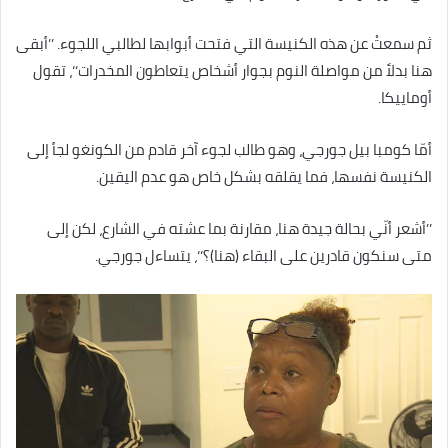
ثم سمعتْ عن هذه الكنيسة التي فتحت أبوابها لطالبي اللجوء. ’’أبقى
هنا بدلاً من مواصلة النوم بجوار أشخاص يتعاطون المخدرات‘‘، تقول
أوماييكا.
أمّا كومبا بيل جورجي، وهو طالب لجوء آخر قادم من الكونغو لجأ إلى
الكنيسة نفسها، فما يقلقه بشكل خاص هو عدم اليقين.
’’أشعر أنّي بحالة جيدة هنا، مقارنة بما عشته في الشارع، لكن إلى
متى سنكون قادرين على البقاء (هنا)؟‘‘، يتساءل جورجي.