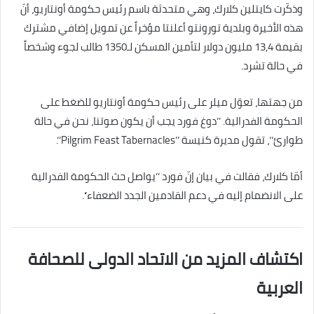
وذكّرت كايتلين كلارك، وهي متحدثة باسم رئيس حكومة أونتاريو، أنّ
هذه الأخيرة وبلدية تورونتو أعلنتا مؤخراً عن تمويل إضافي مشترك
بقيمة 13,4 مليون دولار لتأمين المسكن لـ1350 طالب لجوء وشخصاً
في حالة تشرد.
من جهتها، تعوّل ميلر على رئيس حكومة أونتاريو للضغط على
الحكومة الفدرالية. ’’دوغ فورد يجب أن يكون صوتنا، نحن في حالة
طوارئ‘‘، تقول مديرة كنيسة ’’Pilgrim Feast Tabernacles‘‘.
أمّا كلارك، فقالت في بيان إنّ فورد ’’يواصل حث الحكومة الفدرالية
على الانضمام إليه في دعم القادمين الجدد الضعفاء‘‘.
اكتشاف المزيد من الاتحاد الدولى للصحافة
العربية