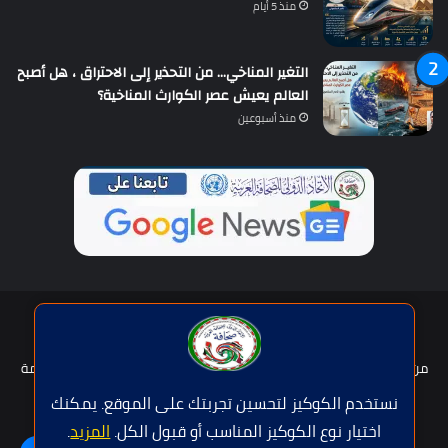
منذ 5 أيام
التغير المناخي… من التحذير إلى الاحتراق ، هل أصبح
العالم يعيش عصر الكوارث المناخية؟
منذ أسبوعين
حقوق النشر © | جميع الحقوق محفوظة للاتحاد الدولى للصحافة العربية
2026
من نحن؟
هيئة التحرير
عضوية الإتحاد
سياسة الخصوصية
شروط الخدمة
للإعلان
اتصل بنا
نستخدم الكوكيز لتحسين تجربتك على الموقع. يمكنك
اختيار نوع الكوكيز المناسب أو قبول الكل.
المزيد
.
فيسبوك
تويتر
يوتيوب
واتساب