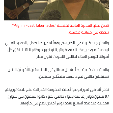
نادين ميلر، المديرة العامة لكنيسة ’’Pilgrim Feast Tabernacles‘‘،
تتحدث في مقابلة صحفية.
والاحتياجات كبيرة في الكنيسة، وفقاً لمديرتها. فعلى الصعيد المالي
لوحده ’’لم يعد بإمكاننا دفع فواتيرنا أو أجور موظفينا لأننا ننفق كلّ
أموالنا لتوفير الغذاء لطالبي اللجوء‘‘، تقول ميلر.
والاحتياجات كبيرة أيضاً بشكل مماثل في الكنيستيْن الأُخرييْن اللتيْن
تستقبلان طالبي لجوء، حسب متدخّلين معنيين.
يُذكر أنه في تموز(يوليو) أعلنت الحكومة الفدرالية منح بلدية تورونتو
97 مليون دولار إضافية لإيواء طالبي لجوء كانوا يقيمون في شوارع
المدينة منذ عدة أسابيع لعدم توفر أماكن لهم في مآويها.