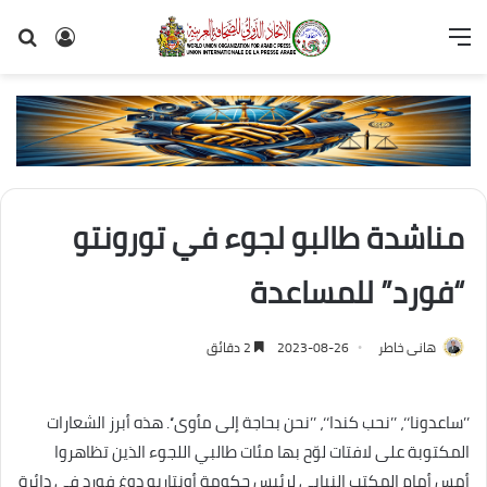
القائمة
تسجيل
بح
الدخول
عن
مناشدة طالبو لجوء في تورونتو
“فورد” للمساعدة
هانى خاطر
2023-08-26
2 دقائق
’’ساعدونا‘‘، ’’نحب كندا‘‘، ’’نحن بحاجة إلى مأوى‘‘. هذه أبرز الشعارات
المكتوبة على لافتات لوّح بها مئات طالبي اللجوء الذين تظاهروا
أمس أمام المكتب النيابي لرئيس حكومة أونتاريو دوغ فورد في دائرة