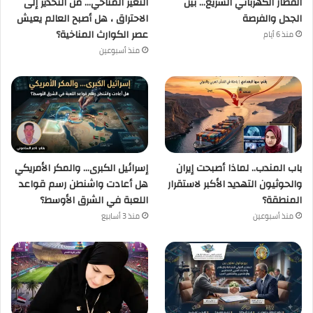
القطار الكهربائي السريع… بين
التغير المناخي… من التحذير إلى
الجدل والفرصة
الاحتراق ، هل أصبح العالم يعيش
عصر الكوارث المناخية؟
منذ 6 أيام
منذ أسبوعين
باب المندب.. لماذا أصبحت إيران
إسرائيل الكبرى… والمكر الأمريكي
والحوثيون التهديد الأكبر لاستقرار
هل أعادت واشنطن رسم قواعد
المنطقة؟
اللعبة في الشرق الأوسط؟
منذ أسبوعين
منذ 3 أسابيع