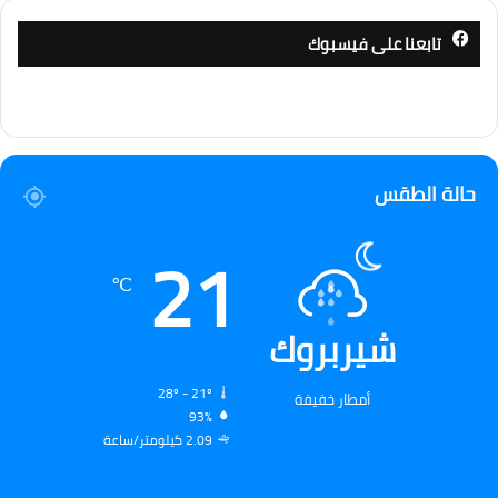
تابعنا على فيسبوك
حالة الطقس
21
℃
شيربروك
28º - 21º
أمطار خفيفة
93%
2.09 كيلومتر/ساعة