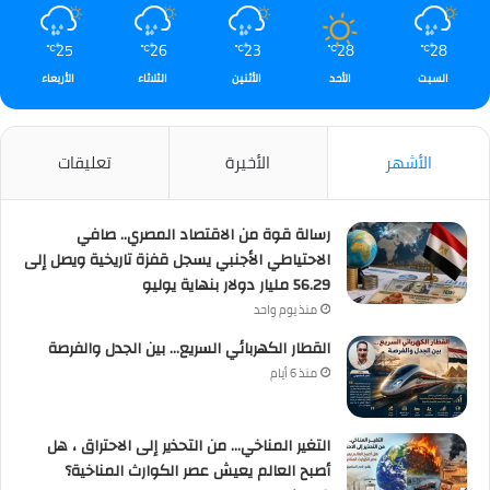
25
26
23
28
28
℃
℃
℃
℃
℃
السبت
الأحد
الأثنين
الثلاثاء
الأربعاء
الأشهر
الأخيرة
تعليقات
رسالة قوة من الاقتصاد المصري.. صافي
الاحتياطي الأجنبي يسجل قفزة تاريخية ويصل إلى
56.29 مليار دولار بنهاية يوليو
منذ يوم واحد
القطار الكهربائي السريع… بين الجدل والفرصة
منذ 6 أيام
التغير المناخي… من التحذير إلى الاحتراق ، هل
أصبح العالم يعيش عصر الكوارث المناخية؟