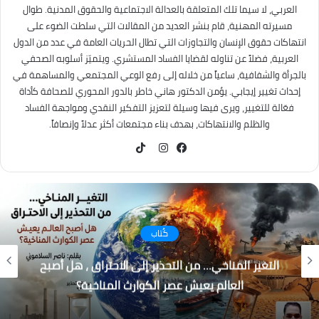
العربي، لا سيما تلك المتعلقة بالعدالة الاجتماعية والحقوق المدنية. طوال
مسيرته المهنية، قام بنشر العديد من المقالات التي سلطت الضوء على
انتهاكات حقوق الإنسان والتجاوزات التي تطال الحريات العامة في عدد من الدول
العربية، فضلاً عن تناوله لقضايا الفساد المستشري. ويتميّز أسلوبه الصحفي
بالجرأة والشفافية، ساعياً من خلاله إلى رفع الوعي المجتمعي والمساهمة في
إحداث تغيير إيجابي. يؤمن الدكتور هاني خاطر بالدور المحوري للصحافة كأداة
فعّالة للتغيير، ويرى فيها وسيلة لتعزيز التفكير النقدي ومواجهة الفساد
والظلم والانتهاكات، بهدف بناء مجتمعات أكثر عدلاً وإنصافاً.
TikTok
فيسبوك
انستقرام
كُتاب
التغير المناخي… من التحذير إلى الاحتراق ، هل أصبح
العالم يعيش عصر الكوارث المناخية؟