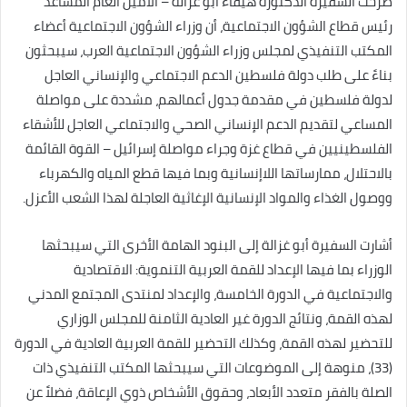
صرحت السفيرة الدكتورة هيفاء أبو غزالة – الأمين العام المساعد
رئيس قطاع الشؤون الاجتماعية، أن وزراء الشؤون الاجتماعية أعضاء
المكتب التنفيذي لمجلس وزراء الشؤون الاجتماعية العرب، سيبحثون
بناءً على طلب دولة فلسطين الدعم الاجتماعي والإنساني العاجل
لدولة فلسطين في مقدمة جدول أعمالهم، مشددة على مواصلة
المساعي لتقديم الدعم الإنساني الصحي والاجتماعي العاجل للأشقاء
الفلسطينيين في قطاع غزة وجراء مواصلة إسرائيل – القوة القائمة
بالاحتلال، ممارساتها اللاإنسانية وبما فيها قطع المياه والكهرباء
ووصول الغذاء والمواد الإنسانية الإغاثية العاجلة لهذا الشعب الأعزل.
أشارت السفيرة أبو غزالة إلى البنود الهامة الأخرى التي سيبحثها
الوزراء بما فيها الإعداد للقمة العربية التنموية: الاقتصادية
والاجتماعية في الدورة الخامسة، والإعداد لمنتدى المجتمع المدني
لهذه القمة، ونتائج الدورة غير العادية الثامنة للمجلس الوزاري
للتحضير لهذه القمة، وكذلك التحضير للقمة العربية العادية في الدورة
(33)، منوهة إلى الموضوعات التي سيبحثها المكتب التنفيذي ذات
الصلة بالفقر متعدد الأبعاد، وحقوق الأشخاص ذوي الإعاقة، فضلاً عن