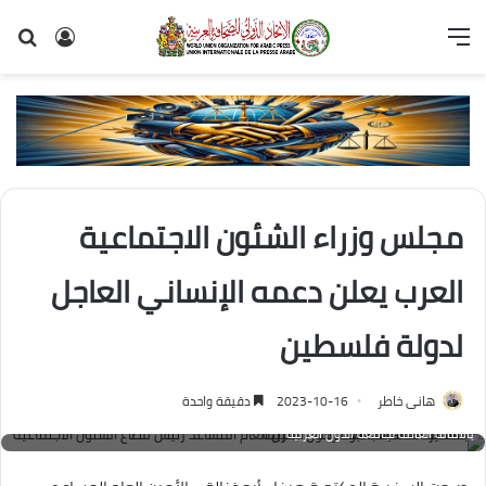
القائمة
تسجيل
بح
الدخول
عن
مجلس وزراء الشئون الاجتماعية
العرب يعلن دعمه الإنساني العاجل
لدولة فلسطين
هانى خاطر
2023-10-16
دقيقة واحدة
السفيرة "د.هيفاء أبو غزالة" الأمين العام المساعد رئيس قطاع الشئون الاجتماعية
بالأمانة العامة لجامعة الدول العربية