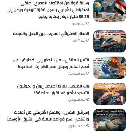
رسالة قوة من الاقتصاد المصري.. صافي
الاحتياطي الأجنبي يسجل قفزة تاريخية ويصل إلى
56.29 مليار دولار بنهاية يوليو
منذ يومين
القطار الكهربائي السريع… بين الجدل والفرصة
منذ 7 أيام
التغير المناخي… من التحذير إلى الاحتراق ، هل
أصبح العالم يعيش عصر الكوارث المناخية؟
منذ أسبوعين
باب المندب.. لماذا أصبحت إيران والحوثيون
التهديد الأكبر لاستقرار المنطقة؟
منذ أسبوعين
إسرائيل الكبرى… والمكر الأمريكي هل أعادت
واشنطن رسم قواعد اللعبة في الشرق الأوسط؟
منذ 3 أسابيع