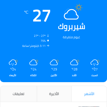
27
℃
شيربروك
27º - 27º
غيوم متفرقة
75%
3.11 كيلومتر/ساعة
24
24
29
28
27
℃
℃
℃
℃
℃
السبت
الأحد
الأثنين
الثلاثاء
الأربعاء
الأشهر
الأخيرة
تعليقات