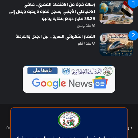
رسالة قوة من الاقتصاد المصري.. صافي
الاحتياطي الأجنبي يسجل قفزة تاريخية ويصل إلى
56.29 مليار دولار بنهاية يوليو
منذ يومين
القطار الكهربائي السريع… بين الجدل والفرصة
منذ 7 أيام
حقوق النشر © | جميع الحقوق محفوظة للاتحاد الدولى للصحافة العربية
2026
من نحن؟
هيئة التحرير
عضوية الإتحاد
سياسة الخصوصية
شروط الخدمة
للإعلان
اتصل بنا