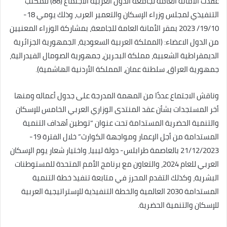
عقدت الأمانة العامة لجامعة الدول العربية الاجتماع (88) للمكتب
التنفيذي لمجلس وزراء الإسكان والتعمير العرب، وذلك يومي 18-
19/10/ 2023 بمقر الأمانة العامة للجامعة، بمشاركة الوزراء المعنيين
من الدول الاعضاء: (المملكة العربية السعودية، الجمهورية الجزائرية
الديمقراطية الشعبية، مملكة البحرين، جمهورية الصومال الفيدرالية،
جمهورية العراق، سلطنة عمان، المملكة الأردنية الهاشمية).
وناقش الاجتماع عددًا من المهمة المدرجة على جدول أعماله ومنها
أخر المستجدات بشأن عقد المنتدى الوزاري العربي الخامس للإسكان
والتنمية الحضرية المستدامة تحت عنوان “توطين أهداف التنمية
المستدامة من أجل الإعمار ومواجهة الكوارث” خلال الفترة 19-
21/12/2023 بالعاصمة طرابلس- دولة ليبيا، واختيار شعار يوم الإسكان
العربي للعام 2024، والتعاون مع برنامج الأمم المتحدة للمستوطنات
البشرية، وكذلك التقدم المحرز في متابعة تنفيذ خطة التنمية
المستدامة 2030 العالمية والخطة التنفيذية للإستراتيجية العربية
للإسكان والتنمية الحضرية.