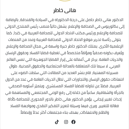
هانى خاطر
الدكتور هاني خاطر حاصل على درجة الدكتوراه في السياحة والفندقة، بالإضافة
إلى بكالوريوس في الصحافة والإعلام. يشغل حالياً منصب رئيس المنتدى الدولى
للصحافة والإعلام ورئيس مكتب الاتحاد الدولي للصحافة العربية في كندا، كما
يتولى رئاسة تحرير موقع الاتحاد الدولي للصحافة العربية وعدد من المنصات
الإعلامية الأخرى. يمتلك الدكتور خاطر خبرة واسعة في مجال الصحافة والإعلام،
ويُعرف بكونه صحفياً ومؤلفاً متخصصاً في تغطية قضايا الفساد وحقوق الإنسان
والحريات العامة. يركز في أعماله على إبراز القضايا الجوهرية التي تمس العالم
العربي، لا سيما تلك المتعلقة بالعدالة الاجتماعية والحقوق المدنية. طوال
مسيرته المهنية، قام بنشر العديد من المقالات التي سلطت الضوء على
انتهاكات حقوق الإنسان والتجاوزات التي تطال الحريات العامة في عدد من الدول
العربية، فضلاً عن تناوله لقضايا الفساد المستشري. ويتميّز أسلوبه الصحفي
بالجرأة والشفافية، ساعياً من خلاله إلى رفع الوعي المجتمعي والمساهمة في
إحداث تغيير إيجابي. يؤمن الدكتور هاني خاطر بالدور المحوري للصحافة كأداة
فعّالة للتغيير، ويرى فيها وسيلة لتعزيز التفكير النقدي ومواجهة الفساد
والظلم والانتهاكات، بهدف بناء مجتمعات أكثر عدلاً وإنصافاً.
TikTok
فيسبوك
انستقرام