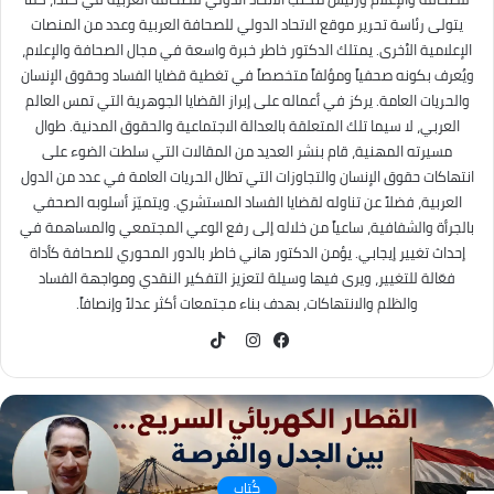
يتولى رئاسة تحرير موقع الاتحاد الدولي للصحافة العربية وعدد من المنصات
الإعلامية الأخرى. يمتلك الدكتور خاطر خبرة واسعة في مجال الصحافة والإعلام،
ويُعرف بكونه صحفياً ومؤلفاً متخصصاً في تغطية قضايا الفساد وحقوق الإنسان
والحريات العامة. يركز في أعماله على إبراز القضايا الجوهرية التي تمس العالم
العربي، لا سيما تلك المتعلقة بالعدالة الاجتماعية والحقوق المدنية. طوال
مسيرته المهنية، قام بنشر العديد من المقالات التي سلطت الضوء على
انتهاكات حقوق الإنسان والتجاوزات التي تطال الحريات العامة في عدد من الدول
العربية، فضلاً عن تناوله لقضايا الفساد المستشري. ويتميّز أسلوبه الصحفي
بالجرأة والشفافية، ساعياً من خلاله إلى رفع الوعي المجتمعي والمساهمة في
إحداث تغيير إيجابي. يؤمن الدكتور هاني خاطر بالدور المحوري للصحافة كأداة
فعّالة للتغيير، ويرى فيها وسيلة لتعزيز التفكير النقدي ومواجهة الفساد
والظلم والانتهاكات، بهدف بناء مجتمعات أكثر عدلاً وإنصافاً.
TikTok
فيسبوك
انستقرام
كُتاب