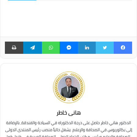
الإلكتروني...
فيسبوك
تويتر
لينكدإن
ماسنجر
واتساب
تيلقرام
طبا
هانى خاطر
الدكتور هاني خاطر حاصل على درجة الدكتوراه في السياحة والفندقة، بالإضافة
إلى بكالوريوس في الصحافة والإعلام. يشغل حالياً منصب رئيس المنتدى الدولى
للصحافة والإعلام ورئيس مكتب الاتحاد الدولي للصحافة العربية في كندا، كما