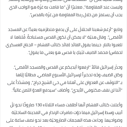
وليست عند المقاومة”، معتبرًا أنّ “ما قامت به غزّة هو الواجب الذي
يجب أن يستمرّ من خلال ربط المقاومة من غزّة بالقدس”.
وتابع “أرغم شعبنا الاحتلالَ على أن يدفع متطرّفيه بعيدًا عن المسجد
الأقصى”. وقال هنيّة “لا يمكن أن تكون القدس مستباحةً. قُلناها: لا
تلعبوا بالنار. حينما يقول القائد (قائد كتائب القسّام – الجناح العسكري
لحماس) محمد الضيف لبّيكِ يا قدس، هو يعني ما يقول”.
وحذّر إسرائيل قائلاً “ارفعوا أيديكم عن القدس والمسجد الأقصى”.
وكان الضيف وجّه تحذيراً لإسرائيل الأسبوع الماضي، مطالبًا إيّاها
بـ”التوقّف عن العدوان على أهلنا في حيّ الشيخ جراح”، ومشدّداً على
“أنّنا لن نقف مكتوفي الأيدي”. وأضاف “سيدفع العدوّ الثمن غالياً”.
وأعلنت كتائب القسّام أنّها أطلقت مساء الثلاثاء 130 صاروخًا نحو تلّ
أبيب وسط إسرائيل فيما دوّت صافرات الإنذار في المدينة الساحليّة
وضواحيها. وجاءت هذه الهجمات الصاروخيّة بعد نحو نصف ساعة على