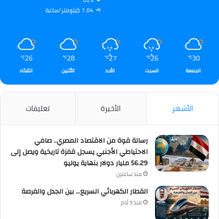
82%
1.04 كيلومتر/ساعة
26
28
27
26
30
℃
℃
℃
℃
℃
الجمعة
السبت
الأحد
الأثنين
الثلاثاء
الأشهر
الأخيرة
تعليقات
رسالة قوة من الاقتصاد المصري.. صافي
الاحتياطي الأجنبي يسجل قفزة تاريخية ويصل إلى
56.29 مليار دولار بنهاية يوليو
منذ ساعتين
القطار الكهربائي السريع… بين الجدل والفرصة
منذ 5 أيام