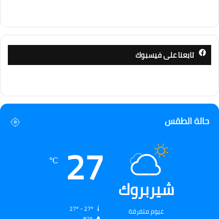
تابعنا على فيسبوك
حالة الطقس
27
℃
شيربروك
27º - 27º
غيوم متفرقة