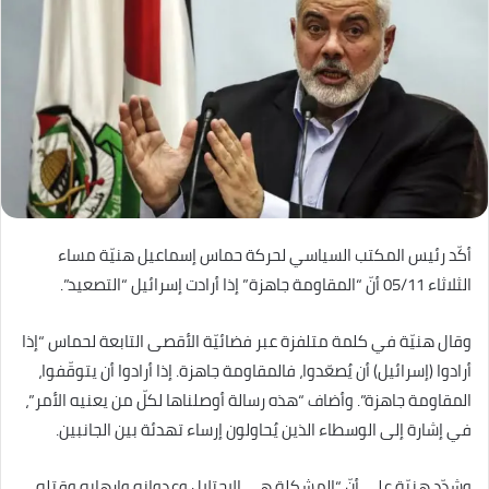
أكّد رئيس المكتب السياسي لحركة حماس إسماعيل هنيّة مساء
الثلاثاء 05/11 أنّ “المقاومة جاهزة” إذا أرادت إسرائيل “التصعيد”.
وقال هنيّة في كلمة متلفزة عبر فضائيّة الأقصى التابعة لحماس “إذا
أرادوا (إسرائيل) أن يُصعّدوا، فالمقاومة جاهزة. إذا أرادوا أن يتوقّفوا،
المقاومة جاهزة”. وأضاف “هذه رسالة أوصلناها لكلّ من يعنيه الأمر”،
في إشارة إلى الوسطاء الذين يُحاولون إرساء تهدئة بين الجانبين.
وشدّد هنيّة على أنّ “المشكلة هي الاحتلال وعدوانه وإرهابه وقتله،