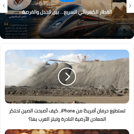
التغير المناخي… من التحذير إلى الاحتراق ، هل أصبح
العالم يعيش عصر الكوارث المناخية؟
تستطيع حرمان أمريكا من iPhone.. كيف أصبحت الصين تحتكر
المعادن الأرضية النادرة وتبتز الغرب بها؟