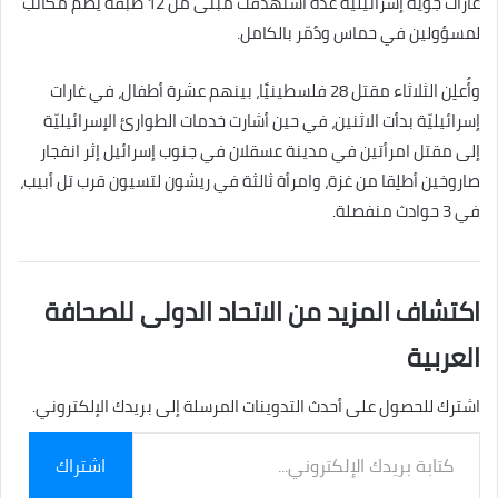
غارات جوّية إسرائيليّة عدّة استهدفت مبنى من 12 طبقة يضمّ مكاتب
لمسؤولين في حماس ودُمّر بالكامل.
وأُعلِن الثلاثاء مقتل 28 فلسطينيًا، بينهم عشرة أطفال، في غارات
إسرائيليّة بدأت الاثنين، في حين أشارت خدمات الطوارئ الإسرائيليّة
إلى مقتل امرأتين في مدينة عسقلان في جنوب إسرائيل إثر انفجار
صاروخين أطلِقا من غزة، وامرأة ثالثة في ريشون لتسيون قرب تل أبيب،
في 3 حوادث منفصلة.
اكتشاف المزيد من الاتحاد الدولى للصحافة
العربية
اشترك للحصول على أحدث التدوينات المرسلة إلى بريدك الإلكتروني.
كتابة
اشتراك
بريدك