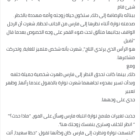
شيئ قام
ببنائه بالإضافة إلى ذلك، ستكون حياة زوجته وأمه مهددة بالخطر.
صدمته نوارة أثناء نظرها إلى فارس من الجانب لحظة، شعرت أن الرجل
الواقف بجانبها متألق تحت ضوء القمر على وجه الخصوص بعدما قال
“ثقيل
هو الرأس الذي يرتدي التاج”، شعرت بأنه شخص متميز للغاية، وتحركت
مشاعرها.
ومع
ذلك، بينما كانت تحدق النظر إلى فارس ظهرت شخصية جميلة خلفه
وبدأت تسير بهدوء تجاههما شعرت نوارة بالذهول عندما رأتها، وظهر
تعبير
جدي على وجهها.
جذبت تغيرات ملامح نوارة انتباه فارس وسأل على الفور، “ماذا حدث؟”
” انظر للخلف وسترى بنفسك زوجتك هنا”.
“ابتسمت نوارة ونظرت إلى فارس. كان وكأنها تقول: “حظا سعيدا، أنت