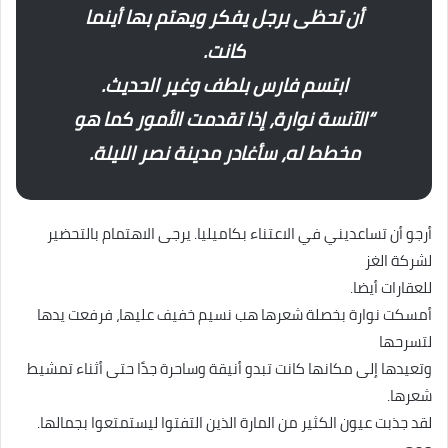
أن تحظى برجل يفكر ويهتم بها أينما
كانت.
ابتسم فارس بلطف وغير الحديث.
“الآنسة نوارة، إذا تقدمت الأمور كما هو
مخطط له، سأغادر مدينة نصر الليلة.
أرجو أن تساعديني في الاعتناء بكاميليا. يرجى الاهتمام بالتحضير
لشركة الغز
للعقارات أيضا.
أمسكت نوارة بخصلة شعرها هب نسيم خفيف عليها، فرفعت يدها
لتسرحها
وتعيدها إلى مكانها كانت تبدو أنيقة وساحرة جدًا حتى أثناء تمشيط
شعرها.
لقد جذبت عيون الكثير من المارة الذين التفتوا ليستمتعوا بجمالها.