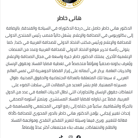
هانى خاطر
الدكتور هاني خاطر حاصل على درجة الدكتوراه في السياحة والفندقة، بالإضافة
إلى بكالوريوس في الصحافة والإعلام. يشغل حالياً منصب رئيس المنتدى الدولى
للصحافة والإعلام ورئيس مكتب الاتحاد الدولي للصحافة العربية في كندا، كما
يتولى رئاسة تحرير موقع الاتحاد الدولي للصحافة العربية وعدد من المنصات
الإعلامية الأخرى. يمتلك الدكتور خاطر خبرة واسعة في مجال الصحافة والإعلام،
ويُعرف بكونه صحفياً ومؤلفاً متخصصاً في تغطية قضايا الفساد وحقوق الإنسان
والحريات العامة. يركز في أعماله على إبراز القضايا الجوهرية التي تمس العالم
العربي، لا سيما تلك المتعلقة بالعدالة الاجتماعية والحقوق المدنية. طوال
مسيرته المهنية، قام بنشر العديد من المقالات التي سلطت الضوء على
انتهاكات حقوق الإنسان والتجاوزات التي تطال الحريات العامة في عدد من الدول
العربية، فضلاً عن تناوله لقضايا الفساد المستشري. ويتميّز أسلوبه الصحفي
بالجرأة والشفافية، ساعياً من خلاله إلى رفع الوعي المجتمعي والمساهمة في
إحداث تغيير إيجابي. يؤمن الدكتور هاني خاطر بالدور المحوري للصحافة كأداة
فعّالة للتغيير، ويرى فيها وسيلة لتعزيز التفكير النقدي ومواجهة الفساد
والظلم والانتهاكات، بهدف بناء مجتمعات أكثر عدلاً وإنصافاً.
TikTok