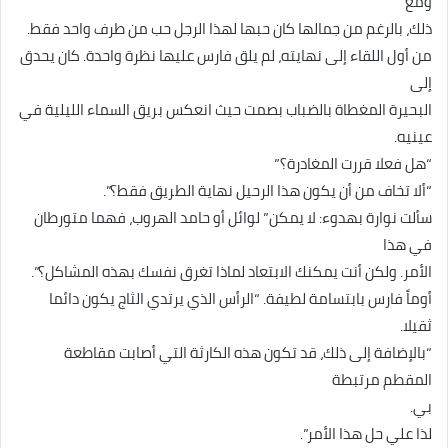
ومع
ذلك، بالرغم من جمالها كان حبها لهذا الرجل حب من طرف واحد فقط.
من أول اللقاء إلى نهايته، لم يلق فارس عليها نظرة واحدة. كان يحدق
إلى
البحيرة المغطاة بالضباب بصمت حيث انعكس بريق السماء الليلية في
عينيه.
“هل فعلا قررت المغادرة؟”
“ألا تخاف من أن يكون هذا الرحيل نهاية الطريق فقط؟”.
سألت نوارة بهدوء: لا يمكن” لوائل أو حامد الهروب، فهما متورطان
في هذا
الأمر. ولكن أنت يمكنك الابتعاد لماذا تغرق نفسك بهذه المشاكل؟”.
أوماً فارس بابتسامة لطيفة. “الرأس الذي يرتدي الثاج يكون دائما
ثقيلا.
“بالإضافة إلى ذلك، قد تكون هذه الكارثة التي أصابت مقاطعة
المقطم مرتبطة
بي.
لذا علي حل هذا الأمر”.