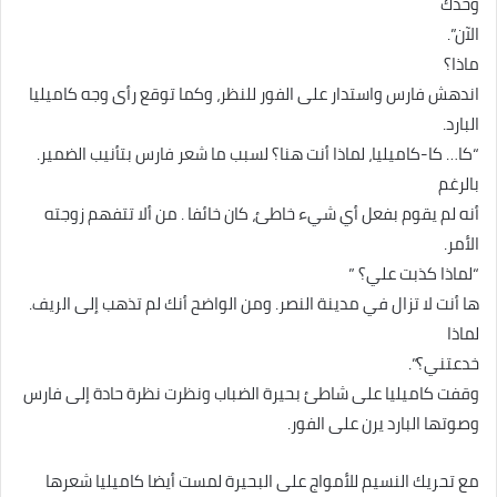
وحدك
الآن”.
ماذا؟
اندهش فارس واستدار على الفور للنظر، وكما توقع رأى وجه كاميليا
البارد.
“كا… كا-كاميليا، لماذا أنت هنا؟ لسبب ما شعر فارس بتأنيب الضمير.
بالرغم
أنه لم يقوم بفعل أي شيء خاطئ، كان خائفا . من ألا تتفهم زوجته
الأمر.
“لماذا كذبت علي؟ ”
ها أنت لا تزال في مدينة النصر. ومن الواضح أنك لم تذهب إلى الريف.
لماذا
خدعتني؟”.
وقفت كاميليا على شاطئ بحيرة الضباب ونظرت نظرة حادة إلى فارس
وصوتها البارد يرن على الفور.
مع تحريك النسيم للأمواج على البحيرة لمست أيضا كاميليا شعرها