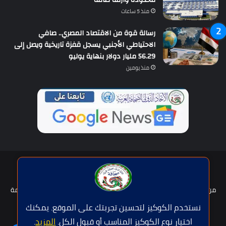
محدودة وأزمة طاقة
منذ 5 ساعات
رسالة قوة من الاقتصاد المصري.. صافي
الاحتياطي الأجنبي يسجل قفزة تاريخية ويصل إلى
56.29 مليار دولار بنهاية يوليو
منذ يومين
حقوق النشر © | جميع الحقوق محفوظة للاتحاد الدولى للصحافة العربية
2026
من نحن؟
هيئة التحرير
عضوية الإتحاد
سياسة الخصوصية
شروط الخدمة
للإعلان
اتصل بنا
نستخدم الكوكيز لتحسين تجربتك على الموقع. يمكنك
اختيار نوع الكوكيز المناسب أو قبول الكل.
المزيد
.
فيسبوك
تويتر
يوتيوب
واتساب