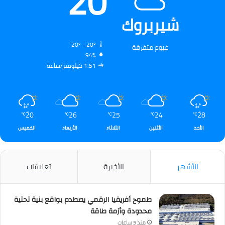
20
شيربروك
20º - 20º
غيوم متفرقة
94%
1.51 كيلومتر/ساعة
20
26
25
24
28
℃
℃
℃
℃
℃
الأحد
الأثنين
الثلاثاء
الأربعاء
الخميس
الأشهر
الأخيرة
تعليقات
طموح أفريقيا الرقمي يصطدم بواقع بنية تحتية
محدودة وأزمة طاقة
منذ 5 ساعات