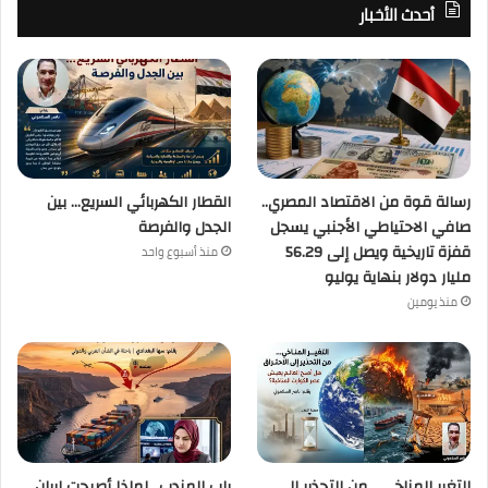
أحدث الأخبار
رسالة قوة من الاقتصاد المصري..
القطار الكهربائي السريع… بين
صافي الاحتياطي الأجنبي يسجل
الجدل والفرصة
قفزة تاريخية ويصل إلى 56.29
منذ أسبوع واحد
مليار دولار بنهاية يوليو
منذ يومين
التغير المناخي… من التحذير إلى
باب المندب.. لماذا أصبحت إيران