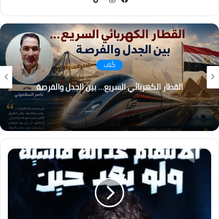
فيسبوك
انستقرام
كُتاب
القطار الكهربائي السريع… بين الجدل والفرصة