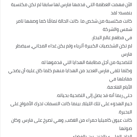
الآن فهمت العظمة التي قدمها فارس لها سابقا لم تكن مكتسبة
بنفسه؛ لقد
كانت مكتسبة من شخص ما. كانت الحالة تمامًا كما وصفها تامر
شمس والشركة
في مطعم عالم البحار.
لم تكن الشخصيات الكبيرة أثرياء ولم يكن غداء المجاني، سيضطر
فارس
للتضحية من أجل مطابقة الهدايا التي قدموها له.
وكلما تلقى فارس العديد من الهدايا منهم كلما كان عليه أن يضحي
مقابلها في
الأيام القادمة.
حتى ربما أنه قد يصل إلى التضحية بحياته.
خيم الهدوء على تلك الليلة، بينما كانت النسمات تحرك الأمواج على
البحيرة.
كانت عيون كاميليا حمراء من الغضب، وهي تصرخ على فارس. وكان
صوتها
الحاد، المليء بالحزن، يرن بالفضاء.