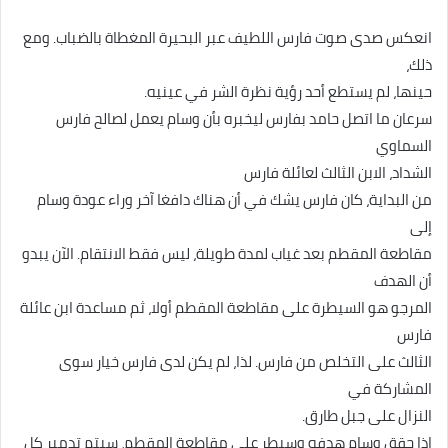
انعکس صدى صوت فارس اللطيف عبر البحيرة المغطاة بالضباب. ومع
ذلك،
حينها، لم يستطع أحد رؤية نظرة الشر في عينيه.
سرعان ما اتصل حامد بفارس ليخبره بأن وسام يعمل لصالح فارس
السماوي
الشداد، الابن الثالث لعائلة فارس
من البداية، كان فارس يشك في أن هناك دافغا آخر وراء عودة وسام
إلى
مقاطعة المقطم بعد غياب لمدة طويلة، ليس فقط الانتقام. الآن يبدو
أن الهدف
المرجو هو السيطرة على مقاطعة المقطم أولا، ثم مساعدة ابن عائلة
فارس
الثالث على التخلص من فارس. لذا، لم يكن لدى فارس خيار سوى
المشاركة في
النزال على جبل طارق.
إذا حقق وسام هدفه وسيطر على مقاطعة المقطم، سيتم تدمير كل