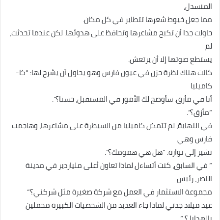
المنسدل،
مما جعل خيوط شعرها تتطاير في كل مكان.
حاولت جدا أن تكبح مشاعرها وتحافظ على هدوئها. لكن عندما تحدثت،
لم
يستطع صوتها إلا أن يرتعش.
كانت هناك نظرة حزن في عيون فارس وهو يحاول أن يشرح لها: “كا-
كاميليا
أنا في مأزق. سأوضح لك الأمور في المستقبل، حسنا؟”.
“مأزق؟”.
في النهاية، لم تتمكن كاميليا من السيطرة على مشاعرها، وهاجمت
فارس وهي
تشير إلى نوارة. “هل هي همومك؟”.
” في السابق، كنت أتساءل لماذا تعاون أعلى ملياردير في مدينة
النصر، رئيس
مجموعة الاستثمار في العمل مع شركة صغيرة مثل شركني؟”
عيد ميلاد جدتي لماذا جاء العديد من الشخصيات الكبيرة محملين
بالهدايا ؟ ”