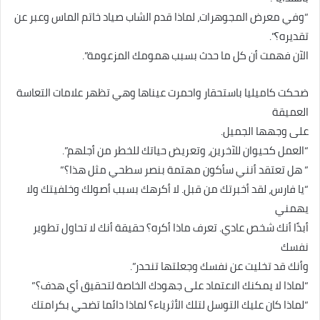
“وفي معرض المجوهرات، لماذا قدم الشاب صياد خاتم الماس وعبر عن
تقديره؟”.
الآن فهمت أن كل ما حدث بسبب همومك المزعومة”.
ضحكت كاميليا باستحقار واحمرت عيناها وهي تظهر علامات التعاسة
العميقة
على وجهها الجميل.
“العمل كحيوان للآخرين، وتعريض حياتك للخطر من أجلهم”.
” هل تعتقد أنني سأكون مهتمة بنصر سطحي مثل هذا؟”
“يا فارس، لقد أخبرتك من قبل. لا أكرهك بسبب أصولك وخلفيتك ولا
يهمني
أبدًا أنك شخص عادي. تعرف ماذا أكره؟ حقيقة أنك لا تحاول تطوير
نفسك
وأنك قد تخليت عن نفسك وجعلتها تنحدر”.
“لماذا لا يمكنك الاعتماد على جهودك الخاصة لتحقيق أي هدف؟”
“لماذا كان عليك التوسل لتلك الأثرياء؟ لماذا دائما تضحي بكرامتك