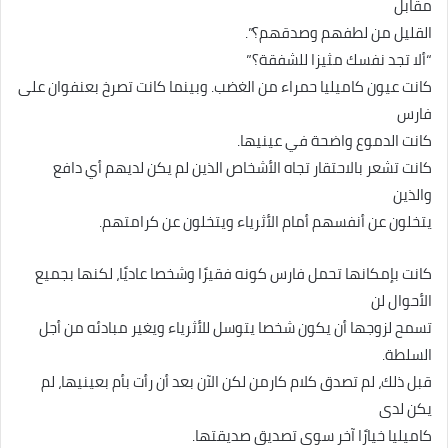
مقابل
القليل من لطفهم وصدقهم؟”.
“ألا تجد نفسك مثيزا للشفقة؟”
كانت عيون كاميليا حمراء من الغضب. وبينما كانت تصرخ بعنفوان على
فارس
كانت الدموع واضحة في عينيها.
كانت تشعر بالاحتقار تجاه الأشخاص الذين لم يكن لديهم أي دافع
والذين
يتخلون عن أنفسهم أمام الأثرياء ويتخلون عن كرامتهم.
كانت بإمكانها تحمل فارس كونه فقيرًا وشخصا عاديًا، لكنها بجميع
الأحوال لن
تسمح لزوجها أن يكون شخصا يتوسل للأثرياء ويغير مبادئه من أجل
السلطة.
قبل ذلك، لم تصدق كلام كارمن لكن الآن بعد أن رأت بأم بعينيها، لم
يكن لدى
كاميليا خيارًا آخر سوى تصديق صديقتها.