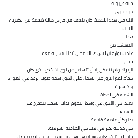
حالة غيبوبة
مرة أخرى.
لأنه في هذه اللحظة، كان ينبعث من فارس هالة ضخمة من الكبرياء
الثابت،
هذا
اندهشت من
علمت نوارة أن ليس هناك مجال أبذا للمقارنة معه.
حتى
الإدراك ولم تتمكن إلا أن تتساءل عن نوع الشخص الذي كان.
فجأة، لمع البرق عبر الشماء على الفور، سمع صوت الزعد في الهواء.
واكفهرت
الشماء في لحظة.
بعيدا في الأفق في وسط النجوم، بدأت الشحب تتدحرج عبر
السماء.
بدا وكأن عاصفة قادمة.
في مدينة نصر في فيلا في الضاحية الشرقية.
كاميليا كانت تعانق وسادتها وهي تجلس بحالة من الصدمة على