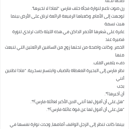
ضخفا تحته.
رن صوت ناعم لنوارة فجأة خلف فارس: “لماذا لا تخبرها”.
توجهت إلى الأمام، وكعباها الرفيعة الرائعة ترنان على الأرض بينما
هبت نسمة
عابرة على شعرها الأحمر الداكن في هذه الليلة كانت ترتدي تنورة
قصيرة عند
الخصر. وكانت واضحة من تحتها زوج من الساقين الرائعتين التي تنبعث
منها
دفء يلمس القلب.
نظر فارس إلى البحيرة المغطاة بالضباب وابتسم بسخرية. “ماذا تظنين
أنني
يجب
أن أخبرها؟”.
“هل علي أن أقول لها أنني الابن الأكبر لعائلة فارس؟!”.
“هل علي أن أقول لها عن قوة عائلة فارس؟!”.
بينما كانت تنظر إلى الزجل الواقف أمامها، وجدت نوارة نفسها في