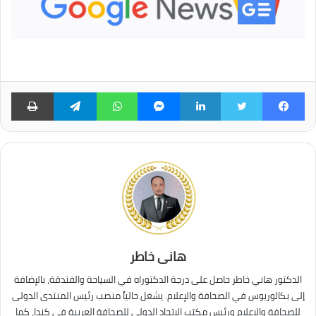
فيسبوك
تويتر
لينكدإن
ماسنجر
واتساب
تيلقرام
طبا
هانى خاطر
الدكتور هاني خاطر حاصل على درجة الدكتوراه في السياحة والفندقة، بالإضافة
إلى بكالوريوس في الصحافة والإعلام. يشغل حالياً منصب رئيس المنتدى الدولى
للصحافة والإعلام ورئيس مكتب الاتحاد الدولي للصحافة العربية في كندا، كما