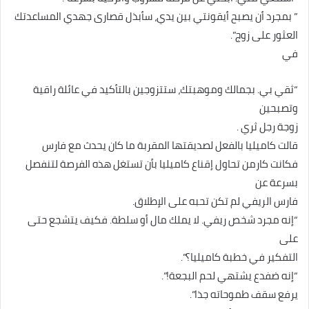
” بمجرد أن يصبح أيقونتي بين يدي، سأبذل قصارى جهدي المساعدتك
العثور على زوج”.
في
“ثقي بي. بجمالك وموهبتك، ستتزوجين بالتأكيد في عائلة راقية
وتصبحين
زوجة رجل ثري .
قالت كاميليا بالفعل لصديقتها المقربة ما كان يحدث مع فارس
فكانت كارمن تحاول إقناع كاميليا بأن تستغل هذه الفرصة لتنفصل
بسرعة عن
فارس الريفي لم تكن تحبه على الإطلاق.
“إنه مجرد شخص ريفي. لا يملك مال أو سلطة. فكيف يتشجع حتى
على
التفكير في خطبة كاميليا؟”.
“إنه ضفدع يشتهي لحم البجعة!”.
يرفع سقف طموحاته جذا”.