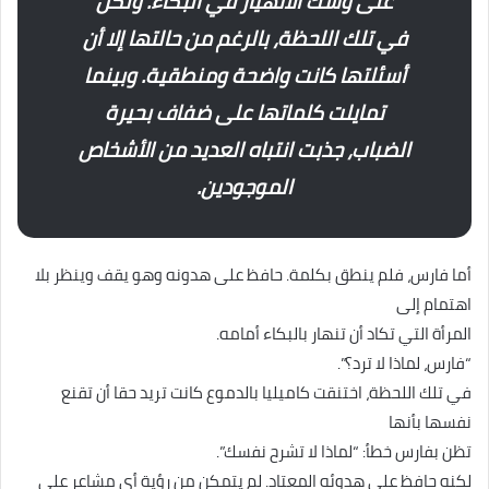
على وشك الانهيار في البكاء. ولكن
في تلك اللحظة، بالرغم من حالتها إلا أن
أسئلتها كانت واضحة ومنطقية. وبينما
تمايلت كلماتها على ضفاف بحيرة
الضباب، جذبت انتباه العديد من الأشخاص
الموجودين.
أما فارس، فلم ينطق بكلمة. حافظ على هدونه وهو يقف وينظر بلا
اهتمام إلى
المرأة التي تكاد أن تنهار بالبكاء أمامه.
“فارس، لماذا لا ترد؟”.
في تلك اللحظة، اختنقت كاميليا بالدموع كانت تريد حقا أن تقنع
نفسها بأنها
تظن بفارس خطأ: “لماذا لا تشرح نفسك”.
لكنه حافظ على هدوئه المعتاد. لم يتمكن من رؤية أي مشاعر على