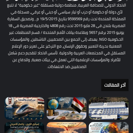
الاتحاد الدولي للصحافة العربية، منظمة دولية مستقلة "غير حكومية" لا تتبع
لأي دولة أو حكومة أو حزب أو تيار سياسي أو ديني أو عرقي، مسجلة في
المملكة المتحدة تحت رقم 9599569 بتاريخ 19/5/2015 م , وتصديق السفارة
المصرية بلندن فى 28 مايو 2015 تحت رقم 4808 والخارجية المصرية فى 18
يونيو 2015 برقم 5657 وبقاعدة بيانات الأمم المتحدة / قسم المنظمات غير
الحكومية NGO. يهدف إلى الجمع بين الصحفيين، الناشطين، والمؤسسات
المعنية بحرية التعبير وحقوق الإنسان، مع التركيز على تعزيز دور الإعلام
المستقل في المجتمعات العربية والدولية. تأسس الاتحاد لتقديم دعم شامل
للأفراد والمؤسسات الإعلامية التي تعمل في بيئات صعبة، وللدفاع عن
الصحفيين ضد الانتهاكات.
أخر المقالات