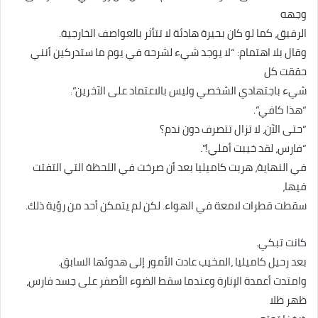
وجهه
الرقيق، كما لو كان بحيرة هادئة لا تتأثر بالعواصف الخارجية.
وقال بلا اهتمام: “لا يوجد شيء لشرحه في يوم ما ستدركين أنني
حققت كل
شيء باجتهادي الشخصي وليس بالاعتماد على الآخرين”.
“هذا كافي”.
“حتى الآن، لا تزال تتصرف دون ندم؟
“فارس، لقد خيبت أملي!”.
في النهاية، هربت كاميليا بعد أن صرخت في اللحظة التي التفتت
فيها،
سقطت قطرات لامعة في الهواء. لكن لم يتمكن أحد من رؤية ذلك.
كانت تبكي.
بعد رحيل كاميليا ،المخيب عادت الأمور إلى هدوئها السابق.
وامتدت أعمدة الإنارة وعندما سقط الضوء الأصفر على جسد فارس،
ظهر ظلا