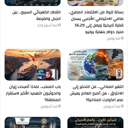
رسالة قوة من الاقتصاد المصري..
القطار الكهربائي السريع… بين
صافي الاحتياطي الأجنبي يسجل
الجدل والفرصة
قفزة تاريخية ويصل إلى 56.29
منذ أسبوع واحد
مليار دولار بنهاية يوليو
منذ يومين
التغير المناخي… من التحذير إلى
باب المندب.. لماذا أصبحت إيران
الاحتراق ، هل أصبح العالم يعيش
والحوثيون التهديد الأكبر لاستقرار
عصر الكوارث المناخية؟
المنطقة؟
منذ أسبوعين
منذ أسبوعين