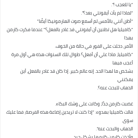
“يا للعجب !”.
“لماذا لم يأت أيقونتي بعد؟”.
“أظن أنني بالأمس لم أسمع صوت الهارمونيكا أيضًا”
“كاميليا هل تظنين أن أيقونتي قد غادر بالفعل؟” عندما فكرت كارمن
بهذا
الأمر، دخلت على الفور في حالة من الخوف.
“كاميليا، ماذا علي أن أفعل؟ طوال تلك السنوات هذه هي أول مرة
أعجب فيها
بشخص ما لهذا الحد. إنه عالم كبير. إذا كان قد غادر بالفعل، أين
يمكنني
الذهاب للبحث عنه؟.
غضبت كارمن جدًا، وكانت على وشك البكاء.
قالت كاميليا بهدوء: “إذا كنت لا تريدين إضاعة هذه الفرصة، فما عليك
سوى
الذهاب والبحث عنه”.
وأخذت كارمن كلامها بشكل جيد.