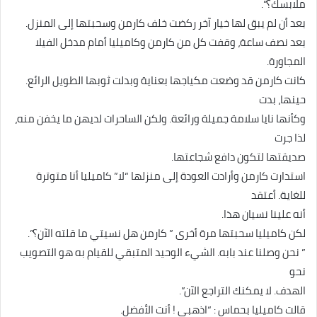
ملابسك؟”.
بعد أن لم يبق لها خيار آخر ركضت خلف كارمن وسحبتها إلى المنزل.
بعد نصف ساعة، وقفت كل من كارمن وكاميليا أمام مدخل الفيلا
المجاورة.
كانت كارمن قد وضعت مكياجها بعناية وبدلت ثوبها الطويل الرائع.
حينها، بدت
وكأنها نايا سلامة جميلة ورائعة. ولكن الساحرات لديهن ما يخفن منه،
لذا جرت
صديقتها لتكون دافع شجاعتها.
استدارت كارمن وأرادت العودة إلى منزلها “لا” كاميليا أنا متوترة
للغاية. أعتقد
أنه علينا نسيان هذا.
لكن كاميليا سحبتها مرة أخرى ” كارمن هل نسيتي ما قلته الآن؟”.
” نحن وصلنا عند بابه. الشيء الوحيد المتبقي للقيام به هو التصويب
نحو
الهدف. لا يمكنك التراجع الآن”.
قالت كاميليا بحماس : “اذهبي ! أنت الأفضل.