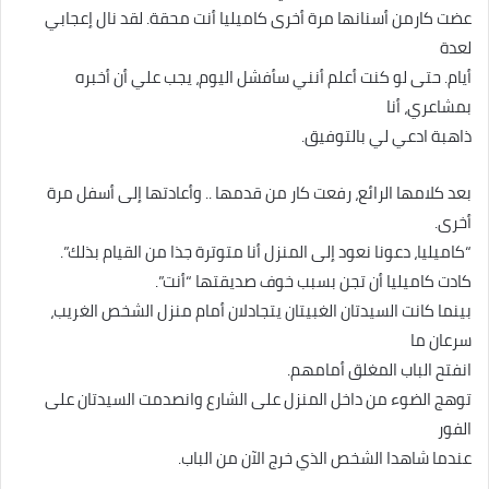
عضت كارمن أسنانها مرة أخرى كاميليا أنت محقة. لقد نال إعجابي
لعدة
أيام. حتى لو كنت أعلم أنني سأفشل اليوم، يجب علي أن أخبره
بمشاعري، أنا
ذاهبة ادعي لي بالتوفيق.
بعد كلامها الرائع، رفعت كار من قدمها .. وأعادتها إلى أسفل مرة
أخرى.
“كاميليا، دعونا نعود إلى المنزل أنا متوترة جذا من القيام بذلك”.
كادت كاميليا أن تجن بسبب خوف صديقتها “أنت”.
بينما كانت السيدتان الغبيتان يتجادلان أمام منزل الشخص الغريب،
سرعان ما
انفتح الباب المغلق أمامهم.
توهج الضوء من داخل المنزل على الشارع وانصدمت السيدتان على
الفور
عندما شاهدا الشخص الذي خرج الآن من الباب.