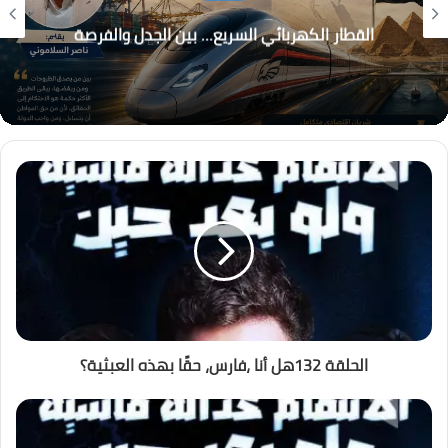
القطار الكهربائي السريع… بين الجدل والفرصة
الحلقة 132هل أنا ،فارس، حقًا بهذه العبثية؟