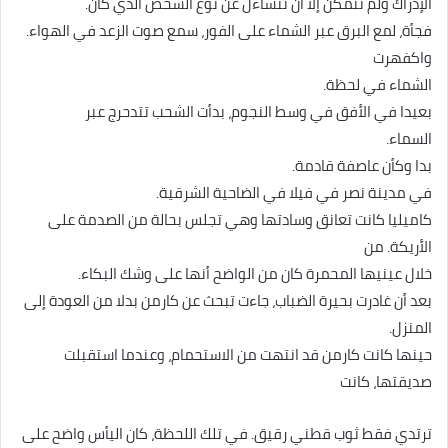
الإدراك ولم تتمكن إلا أن تتساءل عن نوع الشخص الذي كان.
فجأة، لمع البرق عبر الشماء على الفور، سمع صوت الزعد في الهواء.
واكفهرت
الشماء في لحظة.
بعيدا في الأفق في وسط النجوم، بدأت الشحب تتدحرج عبر
السماء.
بدا وكأن عاصفة قادمة.
في مدينة نصر في فيلا في الضاحية الشرقية.
كاميليا كانت تعانق وسادتها وهي تجلس بحالة من الصدمة على
الأريكة. من
خلال عينيها المحمرة كان من الواضح أنها على وشك البكاء.
بعد أن غادرت بحيرة الضباب، جاءت تبحث عن كارمن بدلا من العودة إلى
المنزل.
حينها كانت كارمن قد انتهت من الاستحمام، وعندما استقبلت
صديقتها، كانت
ترتدي فقط ثوب قطني رقيق. في تلك اللحظة، كان اليأس واضح على