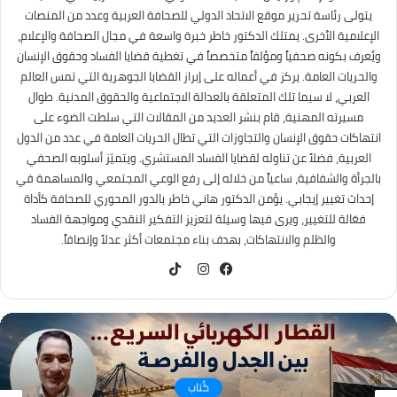
يتولى رئاسة تحرير موقع الاتحاد الدولي للصحافة العربية وعدد من المنصات
الإعلامية الأخرى. يمتلك الدكتور خاطر خبرة واسعة في مجال الصحافة والإعلام،
ويُعرف بكونه صحفياً ومؤلفاً متخصصاً في تغطية قضايا الفساد وحقوق الإنسان
والحريات العامة. يركز في أعماله على إبراز القضايا الجوهرية التي تمس العالم
العربي، لا سيما تلك المتعلقة بالعدالة الاجتماعية والحقوق المدنية. طوال
مسيرته المهنية، قام بنشر العديد من المقالات التي سلطت الضوء على
انتهاكات حقوق الإنسان والتجاوزات التي تطال الحريات العامة في عدد من الدول
العربية، فضلاً عن تناوله لقضايا الفساد المستشري. ويتميّز أسلوبه الصحفي
بالجرأة والشفافية، ساعياً من خلاله إلى رفع الوعي المجتمعي والمساهمة في
إحداث تغيير إيجابي. يؤمن الدكتور هاني خاطر بالدور المحوري للصحافة كأداة
فعّالة للتغيير، ويرى فيها وسيلة لتعزيز التفكير النقدي ومواجهة الفساد
والظلم والانتهاكات، بهدف بناء مجتمعات أكثر عدلاً وإنصافاً.
TikTok
فيسبوك
انستقرام
كُتاب