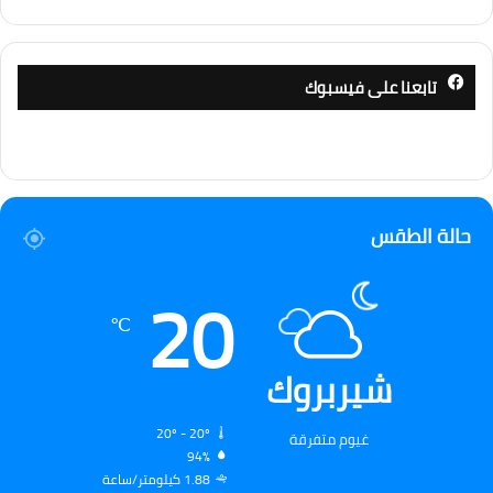
تابعنا على فيسبوك
حالة الطقس
20
℃
شيربروك
20º - 20º
غيوم متفرقة
94%
1.88 كيلومتر/ساعة