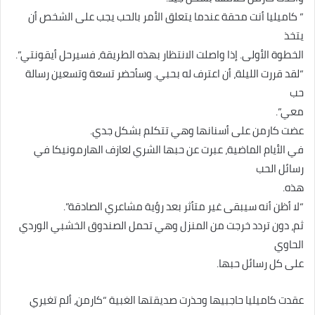
” كاميليا أنت محقة عندما يتعلق الأمر بالحب يجب على الشخص أن
يتخذ
الخطوة الأولى. إذا واصلت الانتظار بهذه الطريقة، فسيرحل أيقونتي”.
“لقد قررت الليلة، أن اعترف له بحبي. وسأحضر تسعة وتسعين رسالة
حب
معي”.
عضت كارمن على أسنانها وهي تتكلم بشكل جدي.
في الأيام الماضية، عبرت عن حبها الشري لعازف الهارمونيكا في
رسائل الحب
هذه.
“لا أظن أنه سيبقى غير متأثر بعد رؤية مشاعري الصادقة”.
ثم، دون تردد خرجت من المنزل وهي تحمل الصندوق الخشبي الوردي
الحاوي
على كل رسائل حبها.
عقدت كاميليا حاجبيها وحذرت صديقتها الغبية “كارمن، ألم تغيري