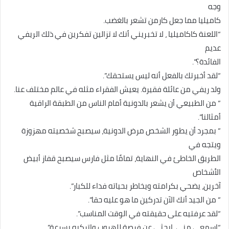
وجه
كاميليا مما جعل كارمن تشعر بالغضب.
“اللعنة كاكاميليا ، لا تخبريني أنك لا تزالين تفكرين في ذلك الريفي
عديم
الفائدة؟”.
“لقد أخبرتك بالفعل أنه ليس يستحقك”.
ولد ريفي من عائلة فقيرة. يعيش الفقراء مثله في عالم مختلف عنا.
” من الطبيعي أن يشعر بالدونية أمام الناس من الطبقة الراقية
أمثالنا”.
” بمجرد أن يطور الشخص مرض الدونية، سيصبح شخصيته مهزوزة
ويتجه في
الطريق الخاطئ في النهاية، تمامًا مثل فارس سيصبح قفاز أبيض
الأشخاص
آخرين، يضحي بكرامته ويخاطر بحياته فداء للكبار”.
” من الجيد أنك الآن تدركين ما هو عليه حقا”.
“لقد عرفتيه على حقيقته في الوقت المناسب”.
“اسمعي مني. ابحثي عن فرصة للهروب واتركيه بسرعة”.