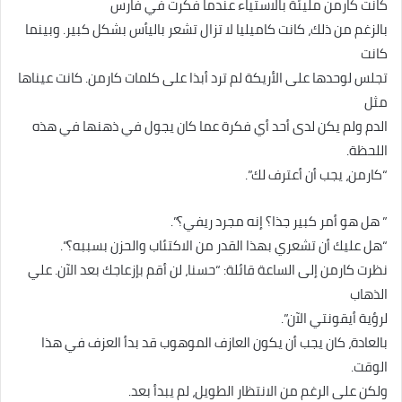
كانت كارمن مليئة بالاستياء عندما فكرت في فارس
بالزغم من ذلك، كانت كاميليا لا تزال تشعر باليأس بشكل كبير. وبينما
كانت
تجلس لوحدها على الأريكة لم ترد أبذا على كلمات كارمن. كانت عيناها
مثل
الدم ولم يكن لدى أحد أي فكرة عما كان يجول في ذهنها في هذه
اللحظة.
“كارمن، يجب أن أعترف لك”.
” هل هو أمر كبير جذا؟ إنه مجرد ريفي؟”.
“هل عليك أن تشعري بهذا القدر من الاكتئاب والحزن بسببه؟”.
نظرت كارمن إلى الساعة قائلة: “حسنا، لن أقم بإزعاجك بعد الآن. علي
الذهاب
لرؤية أيقونتي الآن”.
بالعادة، كان يجب أن يكون العازف الموهوب قد بدأ العزف في هذا
الوقت.
ولكن على الرغم من الانتظار الطويل، لم يبدأ بعد.