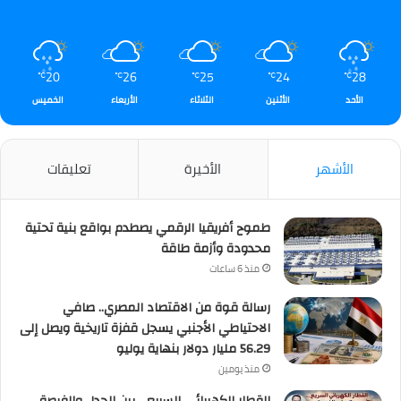
20
26
25
24
28
℃
℃
℃
℃
℃
الأحد
الأثنين
الثلاثاء
الأربعاء
الخميس
الأشهر
الأخيرة
تعليقات
طموح أفريقيا الرقمي يصطدم بواقع بنية تحتية
محدودة وأزمة طاقة
منذ 6 ساعات
رسالة قوة من الاقتصاد المصري.. صافي
الاحتياطي الأجنبي يسجل قفزة تاريخية ويصل إلى
56.29 مليار دولار بنهاية يوليو
منذ يومين
القطار الكهربائي السريع… بين الجدل والفرصة