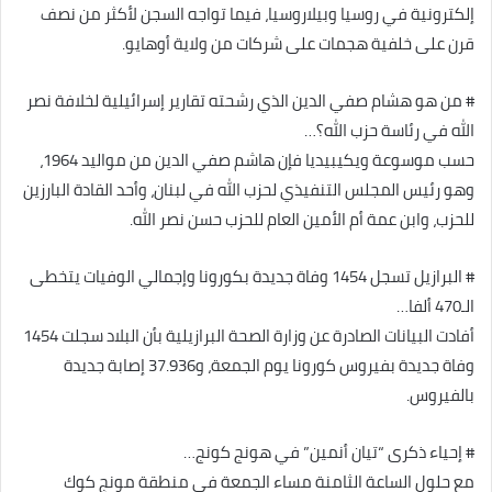
إلكترونية في روسيا وبيلاروسيا، فيما تواجه السجن لأكثر من نصف
قرن على خلفية هجمات على شركات من ولاية أوهايو.
# من هو هشام صفي الدين الذي رشحته تقارير إسرائيلية لخلافة نصر
الله في رئاسة حزب الله؟…
حسب موسوعة ويكيبيديا فإن هاشم صفي الدين من مواليد 1964،
وهو رئيس المجلس التنفيذي لحزب الله في لبنان، وأحد القادة البارزين
للحزب، وابن عمة أم الأمين العام للحزب حسن نصر الله.
# البرازيل تسجل 1454 وفاة جديدة بكورونا وإجمالي الوفيات يتخطى
الـ470 ألفا…
أفادت البيانات الصادرة عن وزارة الصحة البرازيلية بأن البلاد سجلت 1454
وفاة جديدة بفيروس كورونا يوم الجمعة، و37.936 إصابة جديدة
بالفيروس.
# إحياء ذكرى “تيان أنمين” في هونج كونج…
مع حلول الساعة الثامنة مساء الجمعة في منطقة مونج كوك