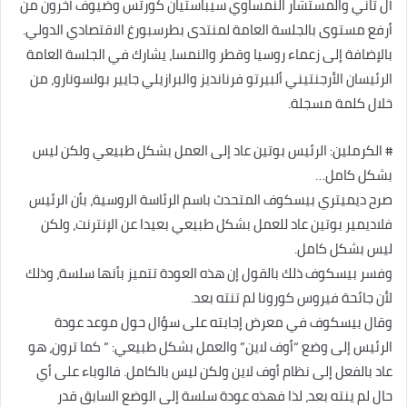
آل ثاني والمستشار النمساوي سيباستيان كورتس وضيوف آخرون من
أرفع مستوى بالجلسة العامة لمنتدى بطرسبورغ الاقتصادي الدولي.
بالإضافة إلى زعماء روسيا وقطر والنمسا، يشارك في الجلسة العامة
الرئيسان الأرجنتيني ألبيرتو فرنانديز والبرازيلي جايير بولسونارو، من
خلال كلمة مسجلة.
# الكرملين: الرئيس بوتين عاد إلى العمل بشكل طبيعي ولكن ليس
بشكل كامل…
صرح ديميتري بيسكوف المتحدث باسم الرئاسة الروسية، بأن الرئيس
فلاديمير بوتين عاد للعمل بشكل طبيعي بعيدا عن الإنترنت، ولكن
ليس بشكل كامل.
وفسر بيسكوف ذلك بالقول إن هذه العودة تتميز بأنها سلسة، وذلك
لأن جائحة فيروس كورونا لم تنته بعد.
وقال بيسكوف في معرض إجابته على سؤال حول موعد عودة
الرئيس إلى وضع “أوف لاين” والعمل بشكل طبيعي: ” كما ترون، هو
عاد بالفعل إلى نظام أوف لاين ولكن ليس بالكامل. فالوباء على أي
حال لم ينته بعد، لذا فهذه عودة سلسة إلى الوضع السابق قدر