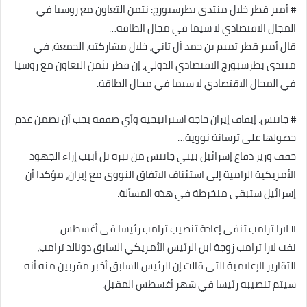
# أمير قطر خلال منتدى بطرسبورج: نثمن التعاون مع روسيا في
المجال الاقتصادي لا سيما في مجال الطاقة…
قال أمير قطر تميم بن حمد آل ثاني، خلال مشاركته، الجمعة، في
منتدى بطرسبورج الاقتصادي الدولي، إن قطر تثمن التعاون مع روسيا
في المجال الاقتصادي لا سيما في مجال الطاقة.
# جانتس: إيقاف إيران حاجة استراتيجية وأي صفقة يجب أن تضمن عدم
حصولها على ترسانة نووية…
خفف وزير دفاع إسرائيل بيني جانتس من نبرة تل أبيب إزاء الجهود
الأمريكية الرامية إلى استئناف الاتفاق النووي مع إيران، مؤكدا أن
إسرائيل ستبقى منخرطة في هذه المسألة.
# لارا ترامب تنفي إعادة تنصيب ترامب رئيسا في أغسطس…
نفت لارا ترامب زوجة ابن الرئيس الأمريكي السابق دونالد ترامب،
التقارير الإعلامية التي قالت إن الرئيس السابق أخبر مقربين منه أنه
سيتم تنصيبه رئيسا في شهر أغسطس المقبل.