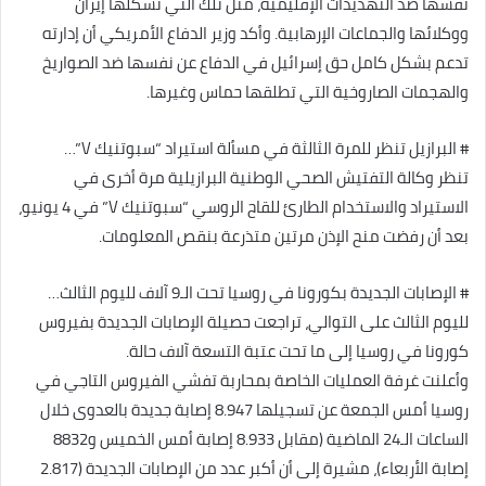
نفسها ضد التهديدات الإقليمية، مثل تلك التي تشكلها إيران
ووكلائها والجماعات الإرهابية. وأكد وزير الدفاع الأمريكي أن إدارته
تدعم بشكل كامل حق إسرائيل في الدفاع عن نفسها ضد الصواريخ
والهجمات الصاروخية التي تطلقها حماس وغيرها.
# البرازيل تنظر للمرة الثالثة في مسألة استيراد “سبوتنيك V”…
تنظر وكالة التفتيش الصحي الوطنية البرازيلية مرة أخرى في
الاستيراد والاستخدام الطارئ للقاح الروسي “سبوتنيك V” في 4 يونيو،
بعد أن رفضت منح الإذن مرتين متذرعة بنقص المعلومات.
# الإصابات الجديدة بكورونا في روسيا تحت الـ9 آلاف لليوم الثالث…
لليوم الثالث على التوالي، تراجعت حصيلة الإصابات الجديدة بفيروس
كورونا في روسيا إلى ما تحت عتبة التسعة آلاف حالة.
وأعلنت غرفة العمليات الخاصة بمحاربة تفشي الفيروس التاجي في
روسيا أمس الجمعة عن تسجيلها 8.947 إصابة جديدة بالعدوى خلال
الساعات الـ24 الماضية (مقابل 8.933 إصابة أمس الخميس و8832
إصابة الأربعاء)، مشيرة إلى أن أكبر عدد من الإصابات الجديدة (2.817