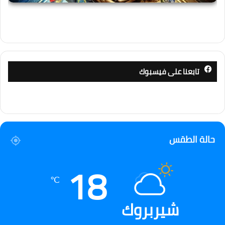
تابعنا على فيسبوك
حالة الطقس
18
℃
شيربروك