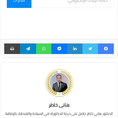
اشتراك
بريدك
الإلكتروني...
فيسبوك
تويتر
لينكدإن
ماسنجر
واتساب
تيلقرام
طبا
هانى خاطر
الدكتور هاني خاطر حاصل على درجة الدكتوراه في السياحة والفندقة، بالإضافة