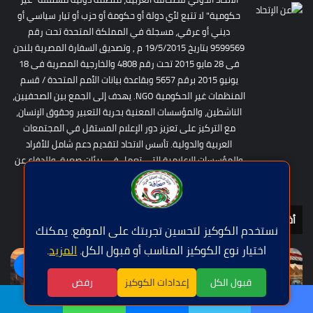
حكومية" لا تتبع لأي دولة أو حكومة أو حزب أو تيار سياسي أو
ديني أو عرقي، مسجلة في المملكة المتحدة تحت رقم
9599569 بتاريخ 19/5/2015 م , وتصديق السفارة المصرية بلندن
فى 28 مايو 2015 تحت رقم 4808 والخارجية المصرية فى 18
يونيو 2015 برقم 5657 وبقاعدة بيانات الأمم المتحدة / قسم
المنظمات غير الحكومية NGO. يهدف إلى الجمع بين الصحفيين،
الناشطين، والمؤسسات المعنية بحرية التعبير وحقوق الإنسان،
مع التركيز على تعزيز دور الإعلام المستقل في المجتمعات
العربية والدولية. تأسس الاتحاد لتقديم دعم شامل للأفراد
والمؤسسات الإعلامية التي تعمل في بيئات صعبة، وللدفاع عن
الصحفيين ضد الانتهاكات.
أخر المقالات
نستخدم الكوكيز لتحسين تجربتك على الموقع. يمكنك
اختيار نوع الكوكيز المناسب أو قبول الكل.
المزيد
.
اللغة | Langue
قبول الكل
إعدادات الكوكيز
رفض