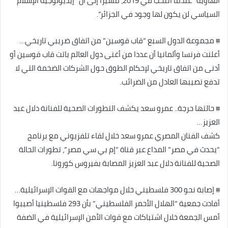
الهاوية” عندما انتخب في 2019، مشيرا إلى أن “إيديولوجية الإسلام
السياسي لن يكون لها وجود في الجزائر”.
# مجموعة الدول السبع “قاب قوسين” من اتفاق ضريبي تاريخي…
أعلنت فرنسا وألمانيا أن عددا من أغنى دول العالم باتت قاب قوسين أو
أدنى من اتفاق تاريخي لإحكام الطوق حول الشركات الضخمة التي لا
تدفع نصيبها العادل من الضرائب.
# حالتها حرجة.. عمرو سعد يكشف التطورات الصحية للفنانة دلال عبد
العزيز…
كشف الفنان المصري عمرو سعد خلال لقاء تلفزيوني مع برنامج
“يحدث في مصر” المذاع عبر قناة “إم بي سي مصر”، تطورات الحالة
الصحية للفنانة دلال عبد العزيز المصابة بفيروس كورونا.
# إصابة نحو 300 فلسطيني خلال مواجهات مع القوات الإسرائيلية…
أفادت جمعية “الهلال الأحمر الفلسطيني” بأن 293 فلسطينيا أصيبوا
أمس الجمعة خلال اشتباكات مع قوات الأمن الإسرائيلية في الضفة