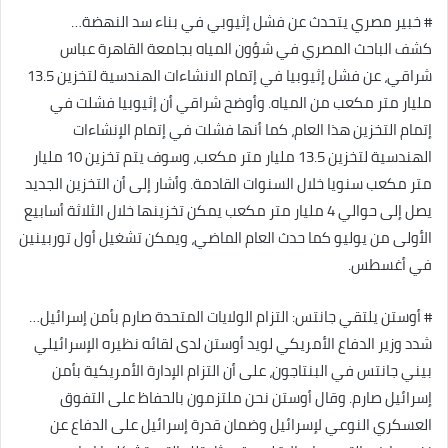
# خبير مصري يتحدث عن فشل إثيوبي في بناء سد النهضة…
كشف الباحث المصري في شؤون المياه بجامعة القاهرة عباس
شراقي، عن فشل إثيوبيا في إتمام الانشاءات الهندسية لتخزين 13.5
مليار متر مكعب من المياه. وأوضح شراقي أن إثيوبيا فشلت في
إتمام التخزين هذا العام، كما أنها فشلت في إتمام الإنشاءات
الهندسية لتخزين 13.5 مليار متر مكعب، وسوف يتم تخزين 10 مليار
متر مكعب سنويا خلال السنوات القادمة. وأشار إلى أن التخزين الجديد
يصل إلى حوالي 4 مليار متر مكعب يمكن تخزينها خلال الثلاثة أسابيع
الأولى من يوليو كما حدث العام الماضي، ويمكن تشغيل أول توربينين
في أغسطس.
# أوستن يلتقي جانتس: التزام الولايات المتحدة صارم بأمن إسرائيل…
شدد وزير الدفاع الأمريكي لويد أوستن لدى لقائه نظيره الإسرائيلي
بيني جانتس في البنتاجون، على أن التزام الإدارة الأمريكية بأمن
إسرائيل صارم. وقال أوستن نحن ملتزمون بالحفاظ على التفوق
العسكري النوعي لإسرائيل وضمان قدرة إسرائيل على الدفاع عن