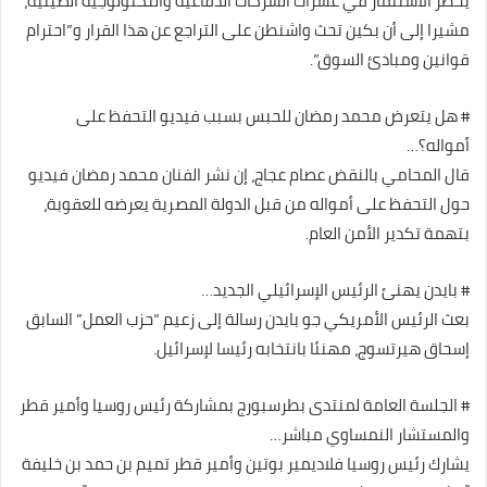
يحظر الاستثمار في عشرات الشركات الدفاعية والتكنولوجية الصينية،
مشيرا إلى أن بكين تحث واشنطن على التراجع عن هذا القرار و”احترام
قوانين ومبادئ السوق”.
# هل يتعرض محمد رمضان للحبس بسبب فيديو التحفظ على
أمواله؟…
قال المحامي بالنقض عصام عجاج، إن نشر الفنان محمد رمضان فيديو
حول التحفظ على أمواله من قبل الدولة المصرية يعرضه للعقوبة،
بتهمة تكدير الأمن العام.
# بايدن يهنئ الرئيس الإسرائيلي الجديد…
بعث الرئيس الأمريكي جو بايدن رسالة إلى زعيم “حزب العمل” السابق
إسحاق هيرتسوج، مهنئا بانتخابه رئيسا لإسرائيل.
# الجلسة العامة لمنتدى بطرسبورج بمشاركة رئيس روسيا وأمير قطر
والمستشار النمساوي مباشر…
يشارك رئيس روسيا فلاديمير بوتين وأمير قطر تميم بن حمد بن خليفة