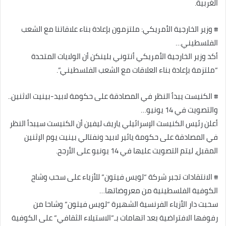
الغربية.
# وزير الخارجية الأمريكي: ملتزمون بإعادة بناء علاقاتنا مع الشعب
الفلسطيني…
أكد وزير الخارجية الأمريكي أنتوني بلينكن أن الولايات المتحدة
“ملتزمة بإعادة بناء العلاقات مع الشعب الفلسطيني”.
# الكنيست يبدأ النظر في المصادقة على حكومة لابيد-بينيت الاثنين..
والتصويت في 14 يونيو…
أعلن رئيس الكنيست الإسرائيلي ياريف ليفين أن الكنيست سيبدأ النظر
في المصادقة على حكومة يائير لابيد ونفتالي بينيت يوم الإثنين
المقبل، ليتم التصويت عليها في 14 يونيو على الأرجح.
# الانتقادات تجبر شركة “لويس فيتون” للأزياء على سحب وشاح
الكوفية الفلسطينية من معروضاتها…
سحبت دار الأزياء الفرنسية الشهيرة “لويس فيتون” وشاحا من
رفوفها الافتراضية بعد اتهامات بـ”الاستيلاء الثقافي” على الكوفية