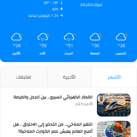
28º - 18º
غيوم متفرقة
90%
1.24 كيلومتر/ساعة
28
26
31
30
28
℃
℃
℃
℃
℃
الخميس
الجمعة
السبت
الأحد
الأثنين
الأشهر
الأخيرة
تعليقات
القطار الكهربائي السريع… بين الجدل والفرصة
منذ 5 أيام
التغير المناخي… من التحذير إلى الاحتراق ، هل
أصبح العالم يعيش عصر الكوارث المناخية؟