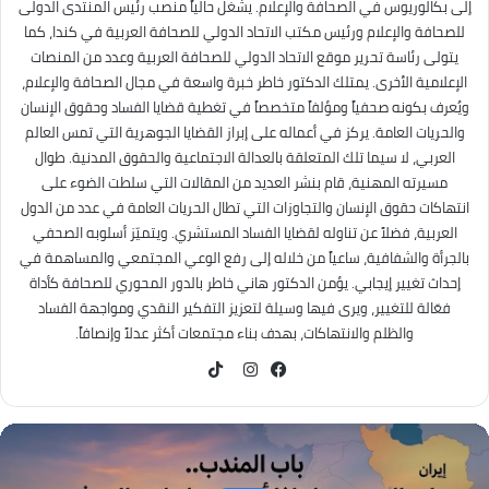
إلى بكالوريوس في الصحافة والإعلام. يشغل حالياً منصب رئيس المنتدى الدولى
للصحافة والإعلام ورئيس مكتب الاتحاد الدولي للصحافة العربية في كندا، كما
يتولى رئاسة تحرير موقع الاتحاد الدولي للصحافة العربية وعدد من المنصات
الإعلامية الأخرى. يمتلك الدكتور خاطر خبرة واسعة في مجال الصحافة والإعلام،
ويُعرف بكونه صحفياً ومؤلفاً متخصصاً في تغطية قضايا الفساد وحقوق الإنسان
والحريات العامة. يركز في أعماله على إبراز القضايا الجوهرية التي تمس العالم
العربي، لا سيما تلك المتعلقة بالعدالة الاجتماعية والحقوق المدنية. طوال
مسيرته المهنية، قام بنشر العديد من المقالات التي سلطت الضوء على
انتهاكات حقوق الإنسان والتجاوزات التي تطال الحريات العامة في عدد من الدول
العربية، فضلاً عن تناوله لقضايا الفساد المستشري. ويتميّز أسلوبه الصحفي
بالجرأة والشفافية، ساعياً من خلاله إلى رفع الوعي المجتمعي والمساهمة في
إحداث تغيير إيجابي. يؤمن الدكتور هاني خاطر بالدور المحوري للصحافة كأداة
فعّالة للتغيير، ويرى فيها وسيلة لتعزيز التفكير النقدي ومواجهة الفساد
والظلم والانتهاكات، بهدف بناء مجتمعات أكثر عدلاً وإنصافاً.
TikTok
فيسبوك
انستقرام