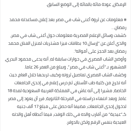
الإمكان، عودة مائة بالمائة إلى الوضع السابق.
# معلومات عن ثروة أغنى شاب في مصر بعد إعلان مساعدته محمد
رمضان…
كشفت وسائل الإعلام المصرية معلومات حول أغنى شاب في مصر،
والذي أعلن عن “إرسال 10 بطاقات فيزا مشتريات لمنزل الفنان محمد
رمضان بعد الحجز على أمواله”.
وأوضح الشاب المصري في حوارات سابقة له، أنه يدعى محمود البدري،
المشهور بـ”أغني شاب في مصر”، ويبلغ من العمر 26 عاما.
وكشف الشاب المصري تفاصيل ثروته وكيف تربحها خلال العام، حيث
أنه تخرج من كلية طب الأسنان، ثم درس إعلام في إحدى الجامعات
الخاصة، مشيرا إلى أنه عاش في المملكة العربية السعودية لمدة 18
عاما، وبعد انتهاء دراسته في المرحلة الثانوية، قرر أن يعود إلى مصر
لدخول إحدى الجامعات، مضيفا أنه حصل على مبلغ 17 ألف جنيه
كـ”عيدية” من أقارب والده في ذلك الوقت، فيما أعطاه أهل والدته
العيدية بنفس الرقم ولكن بالدولار.