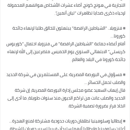
التجارية في هونج كونج، أضاء عشرات الأشخاص هواتفهم المحمولة
لإحياء ذكرى ضحايا تظاهرات “تيان أنمين”.
# فنزويلا.. “الشياطين الراقصة” يبتهلون للخالق طلبا لإنهاء جائحة
كورونا…
أقام أعضاء جماعة “الشياطين الراقصة” في فنزويلا احتفال “كوربوس
كريستي” الابتهالي السنوي يوم الخميس، متضرعين إلى الله لإنهاء
جائحة كورونا في البلاد والعالم.
# مسؤول في البورصة المصرية: على المستثمرين في شركة الحديد
والصلب تحمل الخسائر…
قال إيهاب السعيد عضو مجلس إدارة البورصة المصرية، إن شركة
الحديد والصلب عانت من تراكم الديون منذ سنوات طويلة، ما أدى إلى
اتخاذ قرار بضرورة تصفية الشركة.
# إيطاليا وسلوفينيا تطلقان دوريات حدودية مشتركة لمنع الهجرة…
أعلنت سلوفينيا وإيطاليا أنهما ستبدآن قريبا تسيير دوريات للشرطة