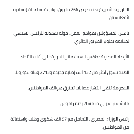
الخارجية الأمريكية: تخصيص 266 مليون دولار كمساعدات إنسانية
لأفغانستان.
ناقش المسؤولين بمواقع العمل.. جولة تفقدية للرئيس السيسي
لمتابعة تطوير الطريق الدائري.
الأرصاد المصرية : طقس السبت مائل للحرارة على أغلب الأنحاء.
الهند تسجل أكثر من 132 ألف إصابة جديدة و2713 وفاة بكورونا.
الحكومة تنفي انتشار عصابات تخترق هواتف المواطنين.
مانشستر سيتي متمسك بضم راموس.
رئيس الوزراء المصرى : التعامل مع 97 ألف شكوى وطلب واستغاثة
من المواطنين.