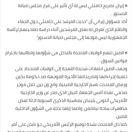
# إيران: تصريح خامنئي ليس له أي تأثير على قرار مجلس صيانة
الدستور…
أكد مسؤول إيراني أن “حديث المرشد علي خامنئي حول الجفاء
والظلم الذي تعرض له بعض المرشحين أثناء دراسة صلاحيتهم لرئاسة
الجمهورية ليس موجها إلى مجلس صيانة الدستور”.
# الصين تتهم الولايات المتحدة بالتدخل في شؤونها وتطالبها باحترام
قوانين السوق…
وجهت الصين انتقادات شديدة اللهجة إلى الولايات المتحدة، على
خلفية إجراءاتها وتصريحاتها الأخيرة الموجهة ضد حكومة بكين.
ورفض المتحدث باسم الخارجية الصينية، وانج ون بين، خلال موجز
صحفي عقده أمس الجمعة، البيان الذي صدر عن وزير الخارجية
الأمريكي أنتوني بلينكن بمناسبة الذكرى السنوية الـ32 لفض
مظاهرات ساحة تيانانمن، واصفا إياها تدخلا في الشؤون الداخلية
للصين.
كما دان المتحدث بشدة توقيع الرئيس الأمريكي جو بايدن على أمر