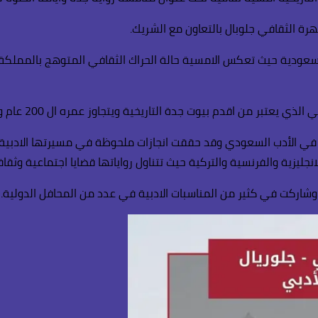
سعودية حيث تعكس الامسية حالة الحراك الثقافي المتوهج بالمملكة خا
ة التاريخية ويتجاوز عمره ال 200 عام ويعد مزارا سياحيا لرواد المنطقة التاريخية.
عة في الأدب السعودي وقد حققت انجازات ملحوظة في مسيرتها الادبية
انجليزية والفرنسية والتركية حيث تتناول رواياتها قضايا اجتماعية وث
وشاركت في كثير من المناسبات الادبية في عدد من المحافل الدولية.