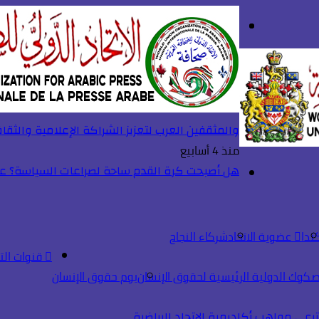
بحث
تسجيل
عن
الدخول
والمثقفين العرب لتعزيز الشراكة الإعلامية والثقا
منذ 4 أسابيع
هل أصبحت كرة القدم ساحة لصراعات السياسة؟ عند
القائمة
ندا
عضوية الاتحاد
شركاء النجاح
قنوات الت
صكوك الدولية الرئيسية لحقوق الإنسان
يوم حقوق الإنسان