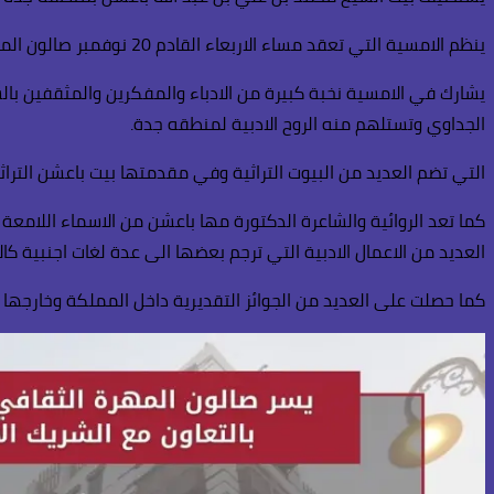
ينظم الامسية التي تعقد مساء الاربعاء القادم 20 نوفمبر صالون المهرة الثقافي جلوبال بالتعاون مع الشريك.
يشارك في الامسية نخبة كبيرة من الادباء والمفكرين والمثقفين بال
الجداوي وتستلهم منه الروح الادبية لمنطقه جدة.
التي تضم العديد من البيوت التراثية وفي مقدمتها بيت باعشن التراثي الذي يعتبر من اقدم بيوت جد
كما تعد الروائية والشاعرة الدكتورة مها باعشن من الاسماء اللام
العديد من الاعمال الادبية التي ترجم بعضها الى عدة لغات اجنبية كال
كما حصلت على العديد من الجوائز التقديرية داخل المملكة وخارجها 