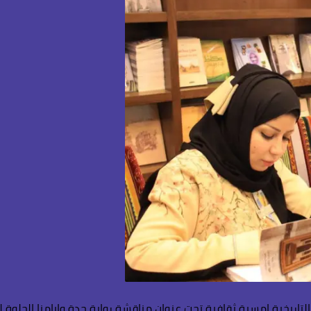
ريخية امسية ثقافية تحت عنوان مناقشة رواية جدة وايامنا الحلوة لل