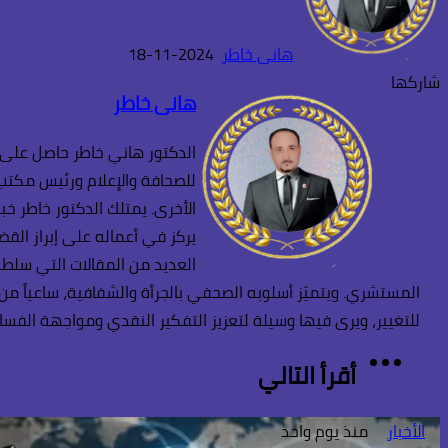
هانى خاطر
2024-11-18
تويتر
طباعة
تيلقرام
واتساب
ماسنجر
ماسنجر
لينكدإن
فيسبوك
شاركها
هانى خاطر
الدكتور هاني خاطر حاصل على د
للصحافة والإعلام ورئيس مكتب ا
الأخرى. يمتلك الدكتور خاطر خب
يركز في أعماله على إبراز القض
العديد من المقالات التي سلطت 
المستشري. ويتميّز أسلوبه الصحفي بالجرأة والشفافية، ساعياً من
للتغيير، ويرى فيها وسيلة لتعزيز التفكير النقدي ومواجهة الفساد 
TikTok
فيسبوك
انستقرام
أقرأ التالي
الأخبار
منذ يوم واحد