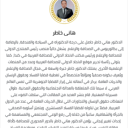
هانى خاطر
الدكتور هاني خاطر حاصل على درجة الدكتوراه في السياحة والفندقة، بالإضافة
إلى بكالوريوس في الصحافة والإعلام. يشغل حالياً منصب رئيس المنتدى الدولى
للصحافة والإعلام ورئيس مكتب الاتحاد الدولي للصحافة العربية في كندا، كما
يتولى رئاسة تحرير موقع الاتحاد الدولي للصحافة العربية وعدد من المنصات
الإعلامية الأخرى. يمتلك الدكتور خاطر خبرة واسعة في مجال الصحافة والإعلام،
ويُعرف بكونه صحفياً ومؤلفاً متخصصاً في تغطية قضايا الفساد وحقوق الإنسان
والحريات العامة. يركز في أعماله على إبراز القضايا الجوهرية التي تمس العالم
العربي، لا سيما تلك المتعلقة بالعدالة الاجتماعية والحقوق المدنية. طوال
مسيرته المهنية، قام بنشر العديد من المقالات التي سلطت الضوء على
انتهاكات حقوق الإنسان والتجاوزات التي تطال الحريات العامة في عدد من الدول
العربية، فضلاً عن تناوله لقضايا الفساد المستشري. ويتميّز أسلوبه الصحفي
بالجرأة والشفافية، ساعياً من خلاله إلى رفع الوعي المجتمعي والمساهمة في
إحداث تغيير إيجابي. يؤمن الدكتور هاني خاطر بالدور المحوري للصحافة كأداة
فعّالة للتغيير، ويرى فيها وسيلة لتعزيز التفكير النقدي ومواجهة الفساد