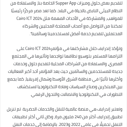
لتقديم بعض حلول وميزات Supper App الخاصة بنا، والاستفادة من
النظام البيئي النابض بالحياة في البلاد. كما تعد مصر مركزًا رئيسيًا
للمواهب، والمشاركة في الأحداث المهمة مثل Cairo ICT 2024
تمكننا من التواصل مع أصحاب المصلحة المحليين والشركاء
المحتملين لتقديم خدمة أفضل لمستخدمينا وسائقينا”.
وتؤكد إندرايف خلال مشاركتها في مؤتمرCairo ICT 2024 على
التزامها المستمر بتوسيع نطاقها تواجدها وتأثيرها في المجتمع
المصري، والاستفادة من الشراكات المحلية لتقديم حلول وخدمات
جديدة للمستخدمين والسائقين، حيث يعد المؤتمر أحد أكبر الفعاليات
وأكثرها تأثيرًا في منطقة الشرق الأوسط وشمال إفريقيا، كما يجمع
بين المبتكرين وصناع السياسات وقادة التكنولوجيا لاستكشاف
التطورات في التكنولوجيا والاتصالات والتحول الرقمي.
وتعتبر إندرايف هي منصة عالمية للنقل والخدمات الحضرية. تم تنزيل
تطبيق إندرايف أكثر من 240 مليون مرة، وكان ثاني أكثر تطبيقات
التنقل تحميلًا في عامي 2022 و2023. بالإضافة إلى خدمات النقل