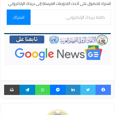
اشترك للحصول على أحدث التدوينات المرسلة إلى بريدك الإلكتروني.
كتابة
اشتراك
بريدك
الإلكتروني...
فيسبوك
تويتر
لينكدإن
ماسنجر
واتساب
تيلقرام
طبا