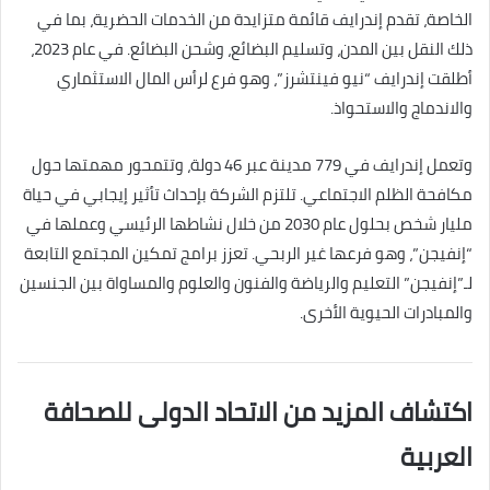
الخاصة، تقدم إندرايف قائمة متزايدة من الخدمات الحضرية، بما في
ذلك النقل بين المدن، وتسليم البضائع، وشحن البضائع. في عام 2023،
أطلقت إندرايف “نيو فينتشرز”، وهو فرع لرأس المال الاستثماري
والاندماج والاستحواذ.
وتعمل إندرايف في 779 مدينة عبر 46 دولة، وتتمحور مهمتها حول
مكافحة الظلم الاجتماعي. تلتزم الشركة بإحداث تأثير إيجابي في حياة
مليار شخص بحلول عام 2030 من خلال نشاطها الرئيسي وعملها في
“إنفيجن”، وهو فرعها غير الربحي. تعزز برامج تمكين المجتمع التابعة
لـ”إنفيجن” التعليم والرياضة والفنون والعلوم والمساواة بين الجنسين
والمبادرات الحيوية الأخرى.
اكتشاف المزيد من الاتحاد الدولى للصحافة
العربية