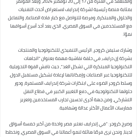
والمنعقد في الفترة من 17 إلى 20 نوفمبر 2024، ويعد المؤتمر
بمثابة منصة رئيسية لشركة إندرايف لاستعراض أحدث التقنيات
والحلول والمبتكرة، وفرصة للتواصل مع كبار قادة الصناعة، والتفاعل
مع المستخدمين في السوق المصري، الذي يعد أحد أسرع أسواقها
نموًا.
وشارك ستيفن كروجر، الرئيس التنفيذي للتكنولوجيا والمنتجات
بشركة إن درايف، في حلقة نقاشية مهمة بعنوان “اتجاهات
التكنولوجيا المبتكرة التي تشكل الغد”، حيث ناقش القوة التحويلية
للتكنولوجيا عبر الصناعات وإمكاناتها لإعادة تشكيل مستقبل الدول.
وسلط كروجر الضوء على ابتكارات شركة إندرايف المستمرة، ودور
حلولها التكنولوجية في دفع التغيير الكبير في قطاع النقل
التشاركي، ومن جهة أخرى تحسين تجارب المستخدمين وتعزيز
ممارسات الأعمال الأكثر عدالة وشفافية.
وصرح كروجر: “في إندرايف نعتبر مصر واحدة من أكبر خمسة أسواق
لدينا، ونحن نرى فرصًا هائلة لنمو أعمالنا في السوق المصري، ونخطط