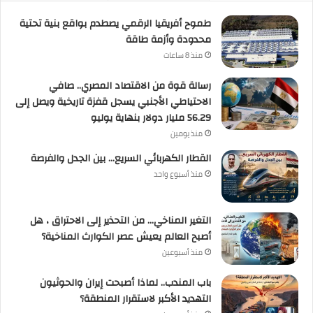
طموح أفريقيا الرقمي يصطدم بواقع بنية تحتية
محدودة وأزمة طاقة
منذ 8 ساعات
رسالة قوة من الاقتصاد المصري.. صافي
الاحتياطي الأجنبي يسجل قفزة تاريخية ويصل إلى
56.29 مليار دولار بنهاية يوليو
منذ يومين
القطار الكهربائي السريع… بين الجدل والفرصة
منذ أسبوع واحد
التغير المناخي… من التحذير إلى الاحتراق ، هل
أصبح العالم يعيش عصر الكوارث المناخية؟
منذ أسبوعين
باب المندب.. لماذا أصبحت إيران والحوثيون
التهديد الأكبر لاستقرار المنطقة؟