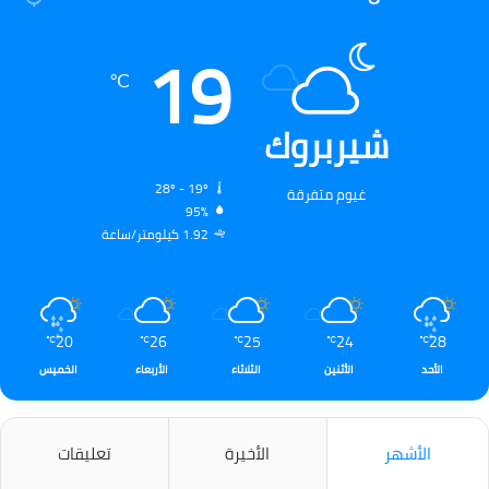
19
℃
شيربروك
28º - 19º
غيوم متفرقة
95%
1.92 كيلومتر/ساعة
20
26
25
24
28
℃
℃
℃
℃
℃
الأحد
الأثنين
الثلاثاء
الأربعاء
الخميس
الأشهر
الأخيرة
تعليقات