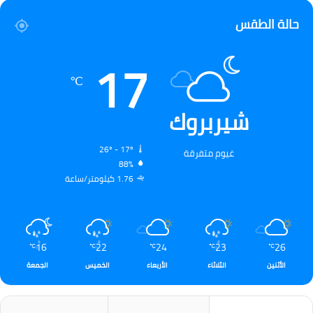
حالة الطقس
17
℃
شيربروك
26º - 17º
غيوم متفرقة
88%
1.76 كيلومتر/ساعة
16
22
24
23
26
℃
℃
℃
℃
℃
الأثنين
الثلاثاء
الأربعاء
الخميس
الجمعة