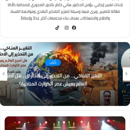
إحداث تغيير إيجابي. يؤمن الدكتور هاني خاطر بالدور المحوري للصحافة كأداة
فعّالة للتغيير، ويرى فيها وسيلة لتعزيز التفكير النقدي ومواجهة الفساد
والظلم والانتهاكات، بهدف بناء مجتمعات أكثر عدلاً وإنصافاً.
TikTok
فيسبوك
انستقرام
كُتاب
التغير المناخي… من التحذير إلى الاحتراق ، هل أصبح
العالم يعيش عصر الكوارث المناخية؟