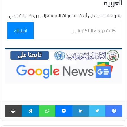
العربية
اشترك للحصول على أحدث التدوينات المرسلة إلى بريدك الإلكتروني.
كتابة
اشتراك
بريدك
الإلكتروني...
فيسبوك
تويتر
لينكدإن
ماسنجر
واتساب
تيلقرام
طبا