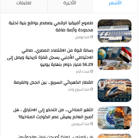
الأشهر
الأخيرة
تعليقات
طموح أفريقيا الرقمي يصطدم بواقع بنية تحتية
محدودة وأزمة طاقة
منذ يومين
رسالة قوة من الاقتصاد المصري.. صافي
الاحتياطي الأجنبي يسجل قفزة تاريخية ويصل إلى
56.29 مليار دولار بنهاية يوليو
منذ 4 أيام
القطار الكهربائي السريع… بين الجدل والفرصة
منذ أسبوع واحد
التغير المناخي… من التحذير إلى الاحتراق ، هل
أصبح العالم يعيش عصر الكوارث المناخية؟
منذ أسبوعين
باب المندب.. لماذا أصبحت إيران والحوثيون