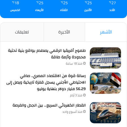
18
25
25
25
27
℃
℃
℃
℃
℃
الأحد
الأثنين
الثلاثاء
الأربعاء
الخميس
الأشهر
الأخيرة
تعليقات
طموح أفريقيا الرقمي يصطدم بواقع بنية تحتية
محدودة وأزمة طاقة
منذ 18 ساعة
رسالة قوة من الاقتصاد المصري.. صافي
الاحتياطي الأجنبي يسجل قفزة تاريخية ويصل إلى
56.29 مليار دولار بنهاية يوليو
منذ 3 أيام
القطار الكهربائي السريع… بين الجدل والفرصة
منذ أسبوع واحد