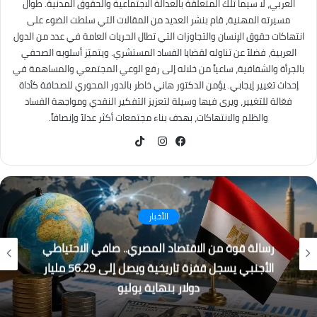
العربي، لا سيما تلك المتعلقة بالعدالة الاجتماعية والحقوق المدنية. طوال
مسيرته المهنية، قام بنشر العديد من المقالات التي سلطت الضوء على
انتهاكات حقوق الإنسان والتجاوزات التي تطال الحريات العامة في عدد من الدول
العربية، فضلاً عن تناوله لقضايا الفساد المستشري. ويتميّز أسلوبه الصحفي
بالجرأة والشفافية، ساعياً من خلاله إلى رفع الوعي المجتمعي والمساهمة في
إحداث تغيير إيجابي. يؤمن الدكتور هاني خاطر بالدور المحوري للصحافة كأداة
فعّالة للتغيير، ويرى فيها وسيلة لتعزيز التفكير النقدي ومواجهة الفساد
والظلم والانتهاكات، بهدف بناء مجتمعات أكثر عدلاً وإنصافاً.
TikTok
فيسبوك
انستقرام
كُتاب
القطار الكهربائي السريع… بين الجدل والفرصة