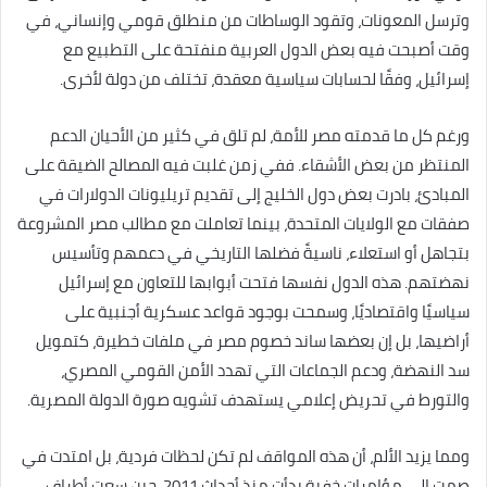
وترسل المعونات، وتقود الوساطات من منطلق قومي وإنساني، في
وقت أصبحت فيه بعض الدول العربية منفتحة على التطبيع مع
إسرائيل، وفقًا لحسابات سياسية معقدة، تختلف من دولة لأخرى.
ورغم كل ما قدمته مصر للأمة، لم تلق في كثير من الأحيان الدعم
المنتظر من بعض الأشقاء. ففي زمن غلبت فيه المصالح الضيقة على
المبادئ، بادرت بعض دول الخليج إلى تقديم تريليونات الدولارات في
صفقات مع الولايات المتحدة، بينما تعاملت مع مطالب مصر المشروعة
بتجاهل أو استعلاء، ناسيةً فضلها التاريخي في دعمهم وتأسيس
نهضتهم. هذه الدول نفسها فتحت أبوابها للتعاون مع إسرائيل
سياسيًا واقتصاديًا، وسمحت بوجود قواعد عسكرية أجنبية على
أراضيها، بل إن بعضها ساند خصوم مصر في ملفات خطيرة، كتمويل
سد النهضة، ودعم الجماعات التي تهدد الأمن القومي المصري،
والتورط في تحريض إعلامي يستهدف تشويه صورة الدولة المصرية.
ومما يزيد الألم، أن هذه المواقف لم تكن لحظات فردية، بل امتدت في
صمت إلى مؤامرات خفية بدأت منذ أحداث 2011، حين سعت أطراف