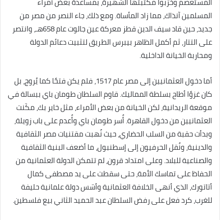
المستعصم وخرّبوا مكتبتها الشهيرة، بمساعدة بعض أمراء
المسلمين آنذاك، مما زاد المأساة. ومع ذلك، جاء النصر من مصر من
جديد، حين قاد سيف الدين قطز معركة عين جالوت عام 658هـ، وانتصر
على التتار، ثم أكمل الظاهر بيبرس الطريق لتثبيت دعائم الدولة
ومحاربة الخيانة الداخلية.
أما دخول العثمانيين إلى مصر عام 1517، فلم يكن فتحًا كما يُروج، بل
كان غزوًا أطاح بسلطة المماليك. قاوم السلطان طومان باي ببسالة في
موقعة الريدانية، لكن الخيانة من بعض الأمراء، مثل خاير بك، مكّنت
العثمانيين من دخول القاهرة. أُسر طومان باي وأُعدم على باب زويلة،
وبدأت حقبة من السلب الحضاري، حيث نُهبت مقتنيات مصر الثقافية
والدينية، ونُقل الحرفيون إلى إسطنبول، ما أضعف البنية الثقافية
والصناعية للبلاد. وعلى امتداد قرون، لم تتمكن الدولة العثمانية من
الحفاظ على تماسك الأمة، حتى سقطت على يد مصطفى كمال
أتاتورك، الذي أنهى الخلافة العثمانية وأسّس دولة علمانية حليفة
للغرب، كرد فعل على رفض السلطان عبد الحميد الثاني بيع فلسطين.