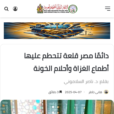
القائمة
تسجيل
بح
الدخول
عن
دائمًا مصر قلعة تتحطم عليها
أطماع الغزاة وأحلام الخونة
بقلم: د. ناصر السلاموني
هانى خاطر
2025-04-07
3 دقائق