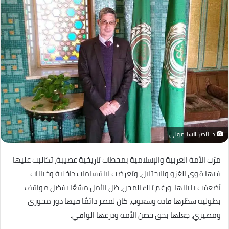
د. ناصر السلامونى
مرّت الأمة العربية والإسلامية بمحطات تاريخية عصيبة، تكالبت عليها
فيها قوى الغزو والاحتلال، وتعرضت لانقسامات داخلية وخيانات
أضعفت بنيانها. ورغم تلك المحن، ظل الأمل مشعًا بفضل مواقف
بطولية سطّرها قادة وشعوب، كان لمصر دائمًا فيها دور محوري
ومصيري، جعلها بحق حصن الأمة ودرعها الواقي.