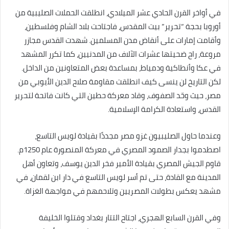
في أواخر القرن الحادي عشر الميلادي، انطلقت الحملات الصليبية من
أوروبا بحجة “تحرير” بيت المقدس، فاجتاحت بلاد الشام وفلسطين،
وأقامت إمارات على أنقاض مدن المسلمين. شهدت القدس مجازر
مروعة، راح ضحيتها عشرات الآلاف من المدنيين، كما تكرر المشهد
في عكا وأنطاكية ودمياط، بمساعدة بعض المتعاونين من الداخل.
لكن التاريخ لن ينسى كيف انطلقت مقاومة صلاح الدين الأيوبي من
مصر، حيث وحّد الصفوف، وقاد معركة حطين التي كانت فاتحة لتحرير
القدس، واستعادة الكرامة الإسلامية.
وعندما حاول الصليبيون غزو مصر مجددًا بقيادة لويس التاسع،
اصطدموا بجدار الصمود المصري في معركة المنصورة عام 1250م.
قاوم الجيش المصري بقيادة الأمير فخر الدين يوسف، وتعاون أهل
المدينة مع القادة، حتى تم أسر لويس التاسع في دار ابن لقمان، في
مشهد يعكس بطولات المصريين وتلاحمهم في مواجهة الغزاة.
وفي القرن السابع الهجري، اجتاح التتار بغداد وقتلوا الخليفة