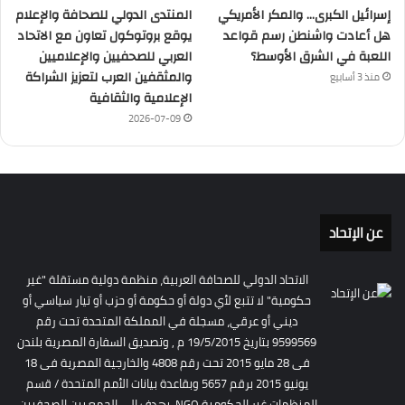
إسرائيل الكبرى… والمكر الأمريكي
المنتدى الدولي للصحافة والإعلام
هل أعادت واشنطن رسم قواعد
يوقع بروتوكول تعاون مع الاتحاد
اللعبة في الشرق الأوسط؟
العربي للصحفيين والإعلاميين
والمثقفين العرب لتعزيز الشراكة
منذ 3 أسابيع
الإعلامية والثقافية
2026-07-09
عن الإتحاد
الاتحاد الدولي للصحافة العربية، منظمة دولية مستقلة "غير
حكومية" لا تتبع لأي دولة أو حكومة أو حزب أو تيار سياسي أو
ديني أو عرقي، مسجلة في المملكة المتحدة تحت رقم
9599569 بتاريخ 19/5/2015 م , وتصديق السفارة المصرية بلندن
فى 28 مايو 2015 تحت رقم 4808 والخارجية المصرية فى 18
يونيو 2015 برقم 5657 وبقاعدة بيانات الأمم المتحدة / قسم
المنظمات غير الحكومية NGO. يهدف إلى الجمع بين الصحفيين،