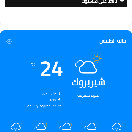
تابعنا على فيسبوك
حالة الطقس
24
℃
شيربروك
27º - 24º
غيوم متفرقة
81%
5.73 كيلومتر/ساعة