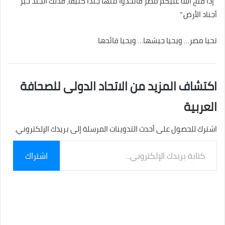
“إذا فتح الله عليكم مصر فاتخذوا منها جندًا كثيفًا، فذلك الجند خير
أجناد الأرض.”
تحيا مصر… ويحيا جيشها… ويحيا قائدها
اكتشاف المزيد من الاتحاد الدولى للصحافة
العربية
اشترك للحصول على أحدث التدوينات المرسلة إلى بريدك الإلكتروني.
كتابة
اشتراك
بريدك
الإلكتروني...