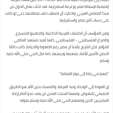
إقليمية لإسقاط مصر وزعزعة استقرارها. لقد تخلّت بعض الدول عن
مبدأ التضامن العربي، واختارت أن تصطف خلف مصالحها، حتى لو كانت
على حساب أمن مصر واستقرارها.
ومن المؤسف أن الخلافات العربية الداخلية، والتطبيع المتسارع،
والصراع الفلسطيني – الفلسطيني، كلها تُعيد مشاهد الماضي
المؤلم. لكن التاريخ علّمنا أن مصر، رغم الضغوط والخيانة، كانت دائمًا
الحصن الأمين للأمة، بشعبها وجيشها، كما قال النبي صلى الله عليه
وسلم:
“إنهم في رباط إلى يوم القيامة.”
إن العودة إلى الوحدة، ونبذ الفرقة، والتمسك بدين الله، هو الطريق
الحقيقي للنهوض. ومهما اشتدت المحن، لن يقف عدو أمام إرادة
المصريين، الذين وصفهم النبي صلى الله عليه وسلم بقوله: