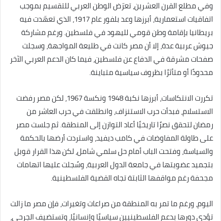
وفي مطلع القرن العشرين، تعرّض الوطن العربي للتقسيم بموجب
اتفاقيات استعمارية، أبرزها وعد بلفور عام 1917، الذي تعهّدت فيه
بريطانيا بإقامة وطن قومي لليهود في فلسطين. ورغم مشاركة
جيوش عربية عدة، إلا أن مصر كانت في طليعة المواجهة، وسجلت
صفحات مشرقة في الدفاع عن فلسطين، فيما كان الدعم العربي الآخر
محدودًا أو متأثرًا بظروف سياسية متباينة.
تكررت الانتكاسات، أبرزها نكبة 1948 ونكسة 1967، لكن مصر رفضت
الاستسلام، فبدأت حرب الاستنزاف، وانطلقت في حرب العاشر من
رمضان لتحقق نصرًا تاريخيًا أعاد التوازن إلى المنطقة. ثم جلست مصر
على طاولة المفاوضات في كامب ديفيد، واستردت أرضها بالحكمة
والسياسة، وفتحت الباب أمام حل سلمي شامل، لكن هذا القرار قوبل
بتجميد عضويتها في جامعة الدول العربية، وسُجلت عليها اتهامات
مجحفة رغم مواقفها الثابتة تجاه القضية الفلسطينية.
اليوم، ورغم ما تمر به المنطقة من صراعات وتغيرات، فإن مصر ما زالت
تؤدي دورها بدعم الفلسطينيين سياسيًا وإنسانيًا، وتستضيف الجرحى،