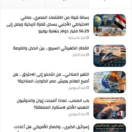
رسالة قوة من الاقتصاد المصري.. صافي
الاحتياطي الأجنبي يسجل قفزة تاريخية ويصل إلى
56.29 مليار دولار بنهاية يوليو
منذ 24 ساعة
القطار الكهربائي السريع… بين الجدل والفرصة
منذ 6 أيام
التغير المناخي… من التحذير إلى الاحتراق ، هل
أصبح العالم يعيش عصر الكوارث المناخية؟
منذ أسبوعين
باب المندب.. لماذا أصبحت إيران والحوثيون
التهديد الأكبر لاستقرار المنطقة؟
منذ أسبوعين
إسرائيل الكبرى… والمكر الأمريكي هل أعادت