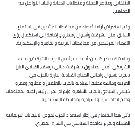
الانتخابي وعناصر الحملة ومتطلبات الدعاية وآليات التواصل مع
الجماهير.
و تم استعراض آراء الأعضاء من محافظات لم تُطرح في الاجتماع
السابق، مثل الشرقية وأسوان ومطروح، إضافة إلى استكمال رؤى
الأعضاء المرشحين من محافظات الغربية والقاهرة والإسكندرية.
وجاء ذلك بحضر كلا من: أحمد عيد، أمين الحزب بالشرقية،و محمد
الشوبكي، أمين الصندوق بالشرقية، هاني يوسف، القيادي البارز
بالحزب بأسوان،وأماني الصباح، القيادية البارزة بالحزب في
الغربية،وفائقة عطية، القيادية بالحزب بالعلمين و مطروح،وعمرو
كيلاني، القيادي بالحزب بالقاهرة، وإكرام الجزار، رئيس لجنة المعلومات
ودعم اتخاذ القرار و القيادية بمحافظة الإسكندرية.
يأتي هذا الاجتماع في إطار استعداد الحزب لخوض الانتخابات البرلمانية
المقبلة وتعزيز تواجده السياسي في الشارع المصري.