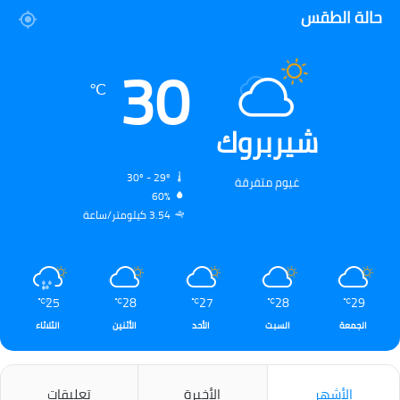
حالة الطقس
30
℃
شيربروك
30º - 29º
غيوم متفرقة
60%
3.54 كيلومتر/ساعة
25
28
27
28
29
℃
℃
℃
℃
℃
الجمعة
السبت
الأحد
الأثنين
الثلاثاء
الأشهر
الأخيرة
تعليقات