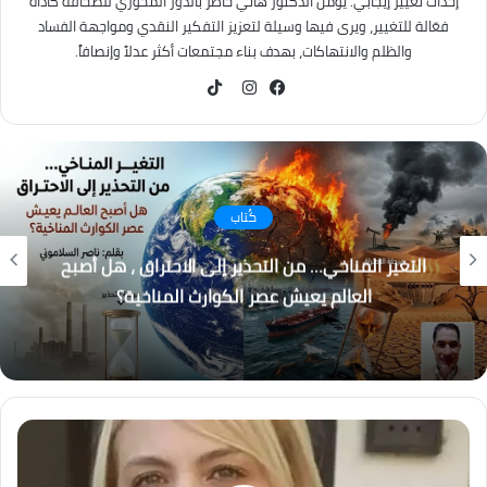
إحداث تغيير إيجابي. يؤمن الدكتور هاني خاطر بالدور المحوري للصحافة كأداة
فعّالة للتغيير، ويرى فيها وسيلة لتعزيز التفكير النقدي ومواجهة الفساد
والظلم والانتهاكات، بهدف بناء مجتمعات أكثر عدلاً وإنصافاً.
TikTok
فيسبوك
انستقرام
كُتاب
التغير المناخي… من التحذير إلى الاحتراق ، هل أصبح
العالم يعيش عصر الكوارث المناخية؟