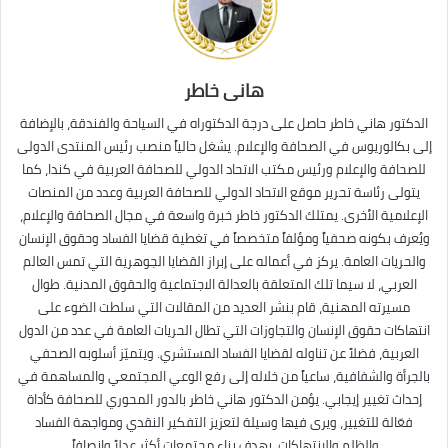
هانى خاطر
الدكتور هاني خاطر حاصل على درجة الدكتوراه في السياحة والفندقة، بالإضافة
إلى بكالوريوس في الصحافة والإعلام. يشغل حالياً منصب رئيس المنتدى الدولى
للصحافة والإعلام ورئيس مكتب الاتحاد الدولي للصحافة العربية في كندا، كما
يتولى رئاسة تحرير موقع الاتحاد الدولي للصحافة العربية وعدد من المنصات
الإعلامية الأخرى. يمتلك الدكتور خاطر خبرة واسعة في مجال الصحافة والإعلام،
ويُعرف بكونه صحفياً ومؤلفاً متخصصاً في تغطية قضايا الفساد وحقوق الإنسان
والحريات العامة. يركز في أعماله على إبراز القضايا الجوهرية التي تمس العالم
العربي، لا سيما تلك المتعلقة بالعدالة الاجتماعية والحقوق المدنية. طوال
مسيرته المهنية، قام بنشر العديد من المقالات التي سلطت الضوء على
انتهاكات حقوق الإنسان والتجاوزات التي تطال الحريات العامة في عدد من الدول
العربية، فضلاً عن تناوله لقضايا الفساد المستشري. ويتميّز أسلوبه الصحفي
بالجرأة والشفافية، ساعياً من خلاله إلى رفع الوعي المجتمعي والمساهمة في
إحداث تغيير إيجابي. يؤمن الدكتور هاني خاطر بالدور المحوري للصحافة كأداة
فعّالة للتغيير، ويرى فيها وسيلة لتعزيز التفكير النقدي ومواجهة الفساد
والظلم والانتهاكات، بهدف بناء مجتمعات أكثر عدلاً وإنصافاً.