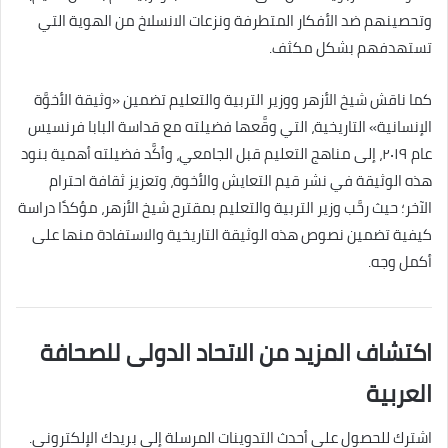
وتحصينهم ضد الأفكار المتطرفة ونزعات الانسلاخ من الهوية التي
تستهدفهم بشكل مكثف.
كما ناقش شيخ الأزهر ووزير التربية والتعليم تضمين «وثيقة الأخوَّة
الإنسانية» التاريخية، التي وقَّعها فضيلته مع قداسة البابا فرنسيس
عام ٢٠١٩، إلى مناهج التعليم قبل الجامعي، وأكَّد فضيلته أهمية بنود
هذه الوثيقة في نشر قيم التعايش والأخوة، وتعزيز ثقافة احترام
الآخر؛ حيث رحَّب وزير التربية والتعليم بمقترح شيخ الأزهر، مؤكدًا دراسة
كيفية تضمين نصوص هذه الوثيقة التاريخية والاستفادة منها على
أكمل وجه.
اكتشاف المزيد من الاتحاد الدولى للصحافة
العربية
اشترك للحصول على أحدث التدوينات المرسلة إلى بريدك الإلكتروني.