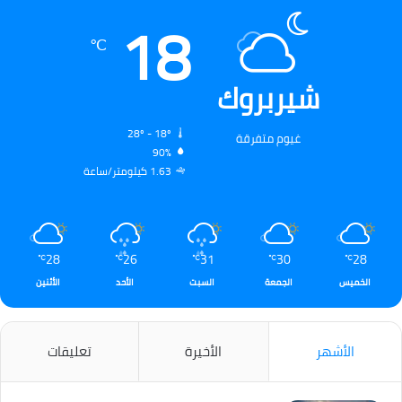
18
℃
شيربروك
28º - 18º
غيوم متفرقة
90%
1.63 كيلومتر/ساعة
28
26
31
30
28
℃
℃
℃
℃
℃
الخميس
الجمعة
السبت
الأحد
الأثنين
الأشهر
الأخيرة
تعليقات