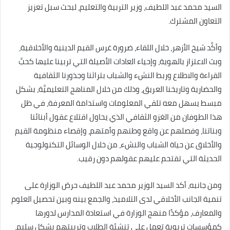
السيد محمد عبد اللطيف، وزير التربية والتعليم، لبحث سبل تعزيز
التعاون المشترك.
وأكَّد شيخ الأزهر، خلال اللقاء، ضرورة غرس القيم الدينية والأخلاقية،
وبث الاعتزاز بالهوية، وإحياء العادات الأصيلة التي تربينا عليها كحبِّ
القراءة والاطلاع وربط النشء والشباب بتراثنا وجذورنا الثقافية
والحضارية وتاريخنا العريق، وذلك من خلال المناهج التعليميَّة، بشكل
مبسط يسهل معه تلقي المعلومات واستدامة المعرفة، في ظل
هذا الطوفان من الغزو الثقافي الذي يحاول اقتلاع عقول أبنائنا
وبناتنا، وفصلهم عن واقع وطنهم وأمتهم، وإقصاء منظومة القيم
والأخلاق عن حياة الشباب والنشء، من خلال الوسائل التكنولوجية
الحديثة التي تقتحم عليهم عقولهم دون رقيب.
ومن جانبه، أكد السيد الوزير محمد عبد اللطيف حرصَ الوزارة على
تنمية الجانب الأخلاقي لدى التلاميذ، والجمع بينه وبين تحصيل العلوم
والمعارف، مؤكدًا منهج الوزارة في استعادة المدارس لدورها
كمؤسسات تربوية تعمل على تنشئة الطلاب وتربيتهم بشكل سليم،