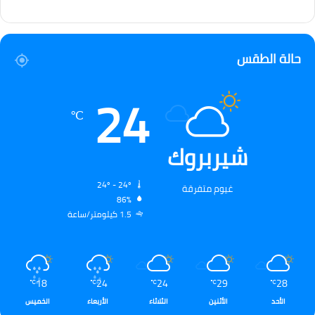
حالة الطقس
24
℃
شيربروك
24º - 24º
غيوم متفرقة
86%
1.5 كيلومتر/ساعة
18
24
24
29
28
℃
℃
℃
℃
℃
الأحد
الأثنين
الثلاثاء
الأربعاء
الخميس