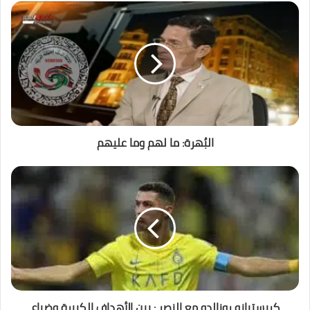
البُهرة: ما لهم وما عليهم
كريستيانو رونالدو مع النصر : بين الأهداف الكبيرة وضياع