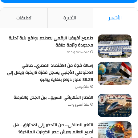
الأشهر
الأخيرة
تعليقات
طموح أفريقيا الرقمي يصطدم بواقع بنية تحتية
محدودة وأزمة طاقة
منذ ساعة واحدة
رسالة قوة من الاقتصاد المصري.. صافي
الاحتياطي الأجنبي يسجل قفزة تاريخية ويصل إلى
56.29 مليار دولار بنهاية يوليو
منذ يومين
القطار الكهربائي السريع… بين الجدل والفرصة
منذ أسبوع واحد
التغير المناخي… من التحذير إلى الاحتراق ، هل
أصبح العالم يعيش عصر الكوارث المناخية؟