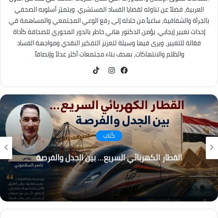
العربية، فضلاً عن تناوله لقضايا الفساد المستشري. ويتميّز أسلوبه الصحفي
بالجرأة والشفافية، ساعياً من خلاله إلى رفع الوعي المجتمعي والمساهمة في
إحداث تغيير إيجابي. يؤمن الدكتور هاني خاطر بالدور المحوري للصحافة كأداة
فعّالة للتغيير، ويرى فيها وسيلة لتعزيز التفكير النقدي ومواجهة الفساد
والظلم والانتهاكات، بهدف بناء مجتمعات أكثر عدلاً وإنصافاً.
TikTok
فيسبوك
انستقرام
كُتاب
القطار الكهربائي السريع… بين الجدل والفرصة