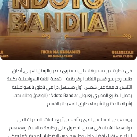
في خطوة غير مسبوقة على مستوى مصر والوطن العربي، أطلق
طلاب وخريجو قسم اللغات الإفريقية – شعبة اللغة السواحيلية بكلية
الألسن، جامعة عين شمس، أول مسلسل درامي ناطق بالسواحيلية
يحمل الطابع المصري بعنوان “Ndoto Bandia” (الوهم)، وذلك تحت
إشراف الدكتورة شيماء طارق، المعيدة بالقسم.
ويستعرض المسلسل، الذي يتألف من أربع حلقات، التحديات التي
يواجهها الشباب في سبيل الحصول على وظيفة مناسبة، وسعيهم
لبناء مستقبل أفضل داخل وطنهم، دون الاضطرار للهجرة. كما يعكس