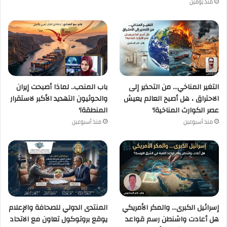
منذ يومين
التغير المناخي… من التحذير إلى
باب المندب.. لماذا أصبحت إيران
الاحتراق ، هل أصبح العالم يعيش
والحوثيون التهديد الأكبر لاستقرار
عصر الكوارث المناخية؟
المنطقة؟
منذ أسبوعين
منذ أسبوعين
إسرائيل الكبرى… والمكر الأمريكي
المنتدى الدولي للصحافة والإعلام
هل أعادت واشنطن رسم قواعد
يوقع بروتوكول تعاون مع الاتحاد