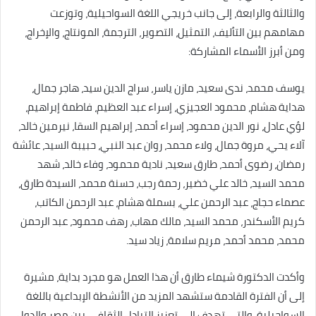
والثالثة والرابعة، إلى جانب خريجي اللغة السواحيلية، وتوزعت
مهامهم بين التأليف، التمثيل، التصوير، الترجمة، المونتاج، والإخراج،
ومن أبرز الأسماء المشاركة:
يوسف محمد، ندى سعيد، مازن ياسر، سراج الدين سيد، هاجر جمال،
هداية هشام، محمود العجيزي، إسراء عبد العظيم، فاطمة إبراهيم،
لؤي عادل، نور الدين محمود، إسراء أحمد، إبراهيم السقا، نيرمين خالد،
آلاء يحي، مروة جمال، ولاء محمد، روان عبد النبي، حبيبة السيد، عائشة
رمضان، رضوى أحمد، طارق سعيد، نادية محمود، وفاء خالد، شهد
محمد السيد، خالد علي خضير، رحمة رجب، حسنة محمد، السيدة طارق،
عصماء حجاج، عبد الرحمن علي، بسملة هشام، عبد الرحمن الكاتب،
كريم الأسكندر، محمد السيد، مالك مهاب، رهف محمود، عبد الرحمن
محمد، محمد أحمد، مريم سلامة، زياد سيد.
وأكدت الدكتورة شيماء طارق أن هذا العمل هو مجرد بداية، مشيرة
إلى أن الفترة القادمة ستشهد المزيد من الأنشطة الإبداعية باللغة
السواحيلية، والتي تهدف إلى تعزيز التبادل الثقافي بين مصر والدول